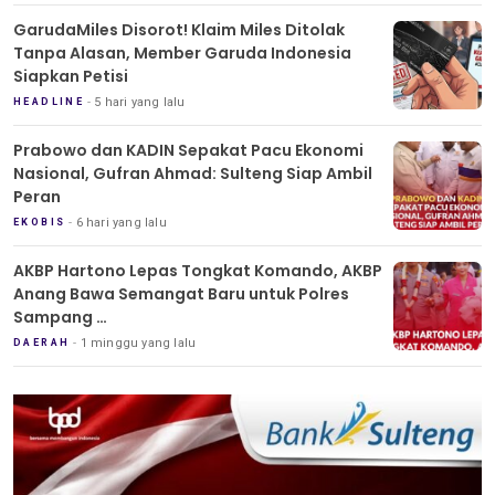
GarudaMiles Disorot! Klaim Miles Ditolak
Tanpa Alasan, Member Garuda Indonesia
Siapkan Petisi
5 hari yang lalu
HEADLINE
Prabowo dan KADIN Sepakat Pacu Ekonomi
Nasional, Gufran Ahmad: Sulteng Siap Ambil
Peran
6 hari yang lalu
EKOBIS
AKBP Hartono Lepas Tongkat Komando, AKBP
Anang Bawa Semangat Baru untuk Polres
Sampang
Tradisi Pedang Pora Iringi Sertijab Kapolres
1 minggu yang lalu
DAERAH
Sampang