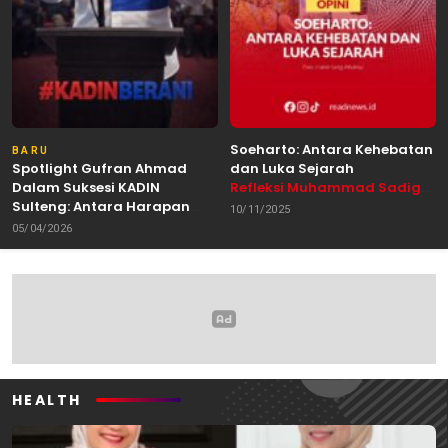
Soeharto: Antara Kehebatan
BARU
Spotlight Gufran Ahmad
dan Luka Sejarah
Dalam Suksesi KADIN
Refleksi Muhammad Sadig
Sulteng: Antara Harapan
Alhabsyie, Akademisi UIN
10/11/2025
dan Kebutuhan Perubahan
Datokarama Palu /
05/04/2026
Oleh: Anshar Munir
Pemerhati Gerakan
Mahasiswa
HEALTH