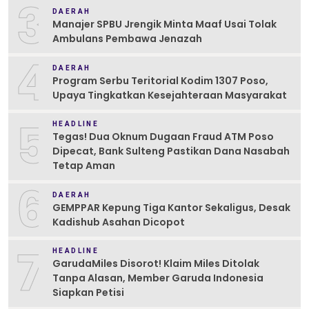
3
DAERAH
Manajer SPBU Jrengik Minta Maaf Usai Tolak
Ambulans Pembawa Jenazah
4
DAERAH
Program Serbu Teritorial Kodim 1307 Poso,
Upaya Tingkatkan Kesejahteraan Masyarakat
5
HEADLINE
Tegas! Dua Oknum Dugaan Fraud ATM Poso
Dipecat, Bank Sulteng Pastikan Dana Nasabah
Tetap Aman
6
DAERAH
GEMPPAR Kepung Tiga Kantor Sekaligus, Desak
Kadishub Asahan Dicopot
7
HEADLINE
GarudaMiles Disorot! Klaim Miles Ditolak
Tanpa Alasan, Member Garuda Indonesia
Siapkan Petisi