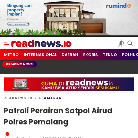
readnews.id
Berita Terkini, Update Terbaru Hari ini dari Indonesia dan Dunia
METRO
INTERNASIONAL
DAERAH
EKOBIS
TEKNO
POLHU
BREAKING NEWS!
READNEWS.ID
KEAMANAN
Patroli Perairan Satpol Airud
Polres Pemalang