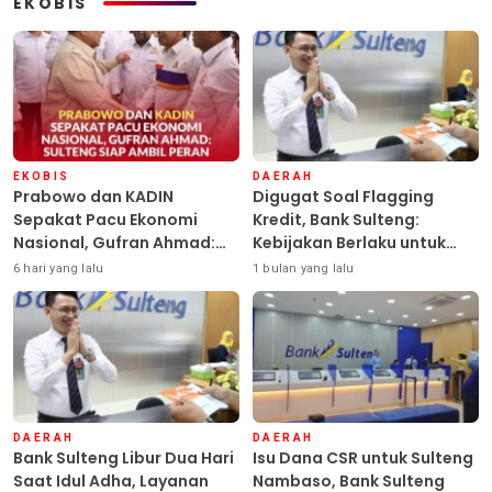
EKOBIS
EKOBIS
DAERAH
Prabowo dan KADIN
Digugat Soal Flagging
Sepakat Pacu Ekonomi
Kredit, Bank Sulteng:
Nasional, Gufran Ahmad:
Kebijakan Berlaku untuk
Sulteng Siap Ambil Peran
Seluruh Debitur ASN
6 hari yang lalu
1 bulan yang lalu
DAERAH
DAERAH
Bank Sulteng Libur Dua Hari
Isu Dana CSR untuk Sulteng
Saat Idul Adha, Layanan
Nambaso, Bank Sulteng