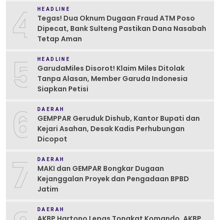
4
HEADLINE
Tegas! Dua Oknum Dugaan Fraud ATM Poso
Dipecat, Bank Sulteng Pastikan Dana Nasabah
Tetap Aman
5
HEADLINE
GarudaMiles Disorot! Klaim Miles Ditolak
Tanpa Alasan, Member Garuda Indonesia
Siapkan Petisi
6
DAERAH
GEMPPAR Geruduk Dishub, Kantor Bupati dan
Kejari Asahan, Desak Kadis Perhubungan
Dicopot
7
DAERAH
MAKI dan GEMPAR Bongkar Dugaan
Kejanggalan Proyek dan Pengadaan BPBD
Jatim
DAERAH
AKBP Hartono Lepas Tongkat Komando, AKBP