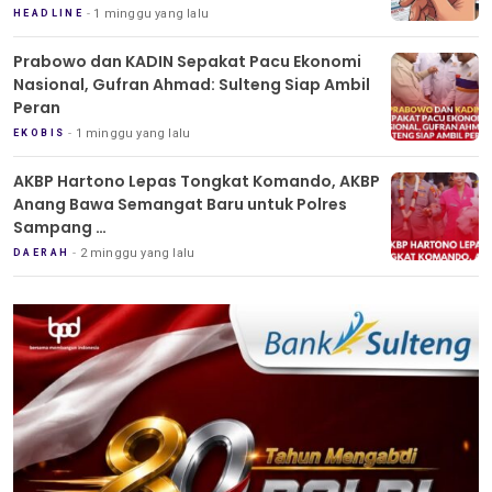
1 minggu yang lalu
HEADLINE
Prabowo dan KADIN Sepakat Pacu Ekonomi
Nasional, Gufran Ahmad: Sulteng Siap Ambil
Peran
1 minggu yang lalu
EKOBIS
AKBP Hartono Lepas Tongkat Komando, AKBP
Anang Bawa Semangat Baru untuk Polres
Sampang
Tradisi Pedang Pora Iringi Sertijab Kapolres
2 minggu yang lalu
DAERAH
Sampang