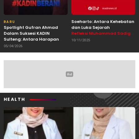
Soeharto: Antara Kehebatan
BARU
Spotlight Gufran Ahmad
dan Luka Sejarah
Dalam Suksesi KADIN
Refleksi Muhammad Sadig
Sulteng: Antara Harapan
Alhabsyie, Akademisi UIN
10/11/2025
dan Kebutuhan Perubahan
Datokarama Palu /
05/04/2026
Oleh: Anshar Munir
Pemerhati Gerakan
Mahasiswa
HEALTH