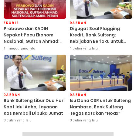
EKOBIS
DAERAH
Prabowo dan KADIN
Digugat Soal Flagging
Sepakat Pacu Ekonomi
Kredit, Bank Sulteng:
Nasional, Gufran Ahmad:
Kebijakan Berlaku untuk
Sulteng Siap Ambil Peran
Seluruh Debitur ASN
1 minggu yang lalu
1 bulan yang lalu
DAERAH
DAERAH
Bank Sulteng Libur Dua Hari
Isu Dana CSR untuk Sulteng
Saat Idul Adha, Layanan
Nambaso, Bank Sulteng
Kas Kembali Dibuka Jumat
Tegas Katakan “Hoax”
3 bulan yang lalu
3 bulan yang lalu