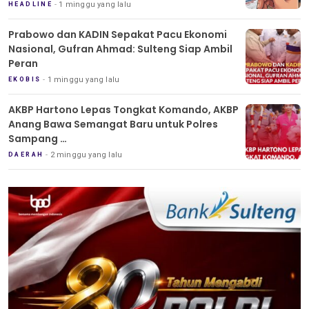
1 minggu yang lalu
HEADLINE
Prabowo dan KADIN Sepakat Pacu Ekonomi
Nasional, Gufran Ahmad: Sulteng Siap Ambil
Peran
1 minggu yang lalu
EKOBIS
AKBP Hartono Lepas Tongkat Komando, AKBP
Anang Bawa Semangat Baru untuk Polres
Sampang
Tradisi Pedang Pora Iringi Sertijab Kapolres
2 minggu yang lalu
DAERAH
Sampang