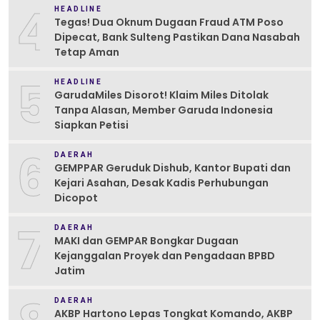
4
HEADLINE
Tegas! Dua Oknum Dugaan Fraud ATM Poso
Dipecat, Bank Sulteng Pastikan Dana Nasabah
Tetap Aman
5
HEADLINE
GarudaMiles Disorot! Klaim Miles Ditolak
Tanpa Alasan, Member Garuda Indonesia
Siapkan Petisi
6
DAERAH
GEMPPAR Geruduk Dishub, Kantor Bupati dan
Kejari Asahan, Desak Kadis Perhubungan
Dicopot
7
DAERAH
MAKI dan GEMPAR Bongkar Dugaan
Kejanggalan Proyek dan Pengadaan BPBD
Jatim
DAERAH
AKBP Hartono Lepas Tongkat Komando, AKBP