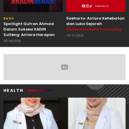
Soeharto: Antara Kehebatan
BARU
Spotlight Gufran Ahmad
dan Luka Sejarah
Dalam Suksesi KADIN
Refleksi Muhammad Sadig
Sulteng: Antara Harapan
Alhabsyie, Akademisi UIN
10/11/2025
dan Kebutuhan Perubahan
Datokarama Palu /
05/04/2026
Oleh: Anshar Munir
Pemerhati Gerakan
Mahasiswa
HEALTH