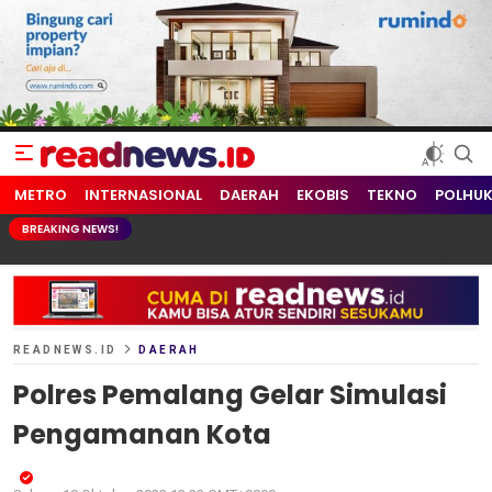
readnews.id
Berita Terkini, Update Terbaru Hari ini dari Indonesia dan Dunia
METRO
INTERNASIONAL
DAERAH
EKOBIS
TEKNO
POLHU
BREAKING NEWS!
READNEWS.ID
DAERAH
Polres Pemalang Gelar Simulasi
Pengamanan Kota