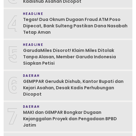
Kadishub Asahan Dicopot
4
HEADLINE
Tegas! Dua Oknum Dugaan Fraud ATM Poso
Dipecat, Bank Sulteng Pastikan Dana Nasabah
Tetap Aman
5
HEADLINE
GarudaMiles Disorot! Klaim Miles Ditolak
Tanpa Alasan, Member Garuda Indonesia
Siapkan Petisi
6
DAERAH
GEMPPAR Geruduk Dishub, Kantor Bupati dan
Kejari Asahan, Desak Kadis Perhubungan
Dicopot
7
DAERAH
MAKI dan GEMPAR Bongkar Dugaan
Kejanggalan Proyek dan Pengadaan BPBD
Jatim