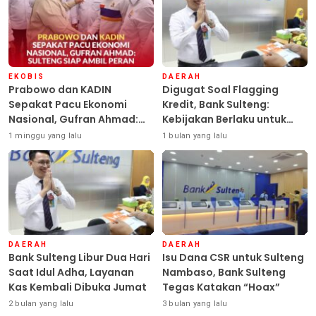
EKOBIS
DAERAH
Prabowo dan KADIN
Digugat Soal Flagging
Sepakat Pacu Ekonomi
Kredit, Bank Sulteng:
Nasional, Gufran Ahmad:
Kebijakan Berlaku untuk
Sulteng Siap Ambil Peran
Seluruh Debitur ASN
1 minggu yang lalu
1 bulan yang lalu
DAERAH
DAERAH
Bank Sulteng Libur Dua Hari
Isu Dana CSR untuk Sulteng
Saat Idul Adha, Layanan
Nambaso, Bank Sulteng
Kas Kembali Dibuka Jumat
Tegas Katakan “Hoax”
2 bulan yang lalu
3 bulan yang lalu