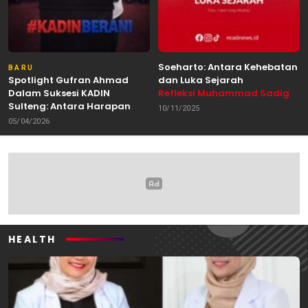
Soeharto: Antara Kehebatan
BARU
Spotlight Gufran Ahmad
dan Luka Sejarah
Dalam Suksesi KADIN
Refleksi Muhammad Sadig
Sulteng: Antara Harapan
Alhabsyie, Akademisi UIN
10/11/2025
dan Kebutuhan Perubahan
Datokarama Palu /
05/04/2026
Oleh: Anshar Munir
Pemerhati Gerakan
Mahasiswa
HEALTH