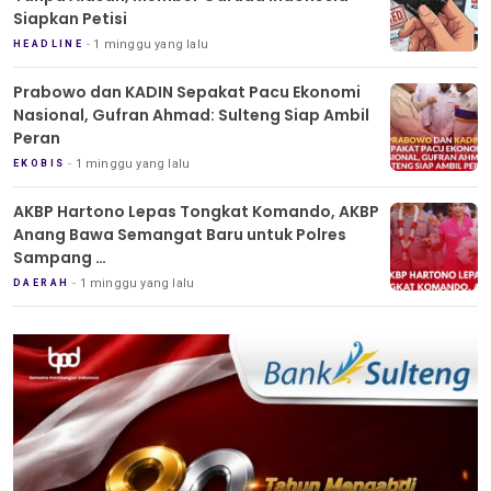
Siapkan Petisi
1 minggu yang lalu
HEADLINE
Prabowo dan KADIN Sepakat Pacu Ekonomi
Nasional, Gufran Ahmad: Sulteng Siap Ambil
Peran
1 minggu yang lalu
EKOBIS
AKBP Hartono Lepas Tongkat Komando, AKBP
Anang Bawa Semangat Baru untuk Polres
Sampang
Tradisi Pedang Pora Iringi Sertijab Kapolres
1 minggu yang lalu
DAERAH
Sampang