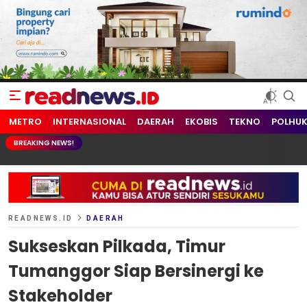
readnews.id
Berita Terkini, Update Terbaru Hari ini dari Indonesia dan Dunia
METRO
INTERNASIONAL
DAERAH
EKOBIS
TEKNO
POLHU
BREAKING NEWS!
READNEWS.ID
DAERAH
Sukseskan Pilkada, Timur
Tumanggor Siap Bersinergi ke
Stakeholder