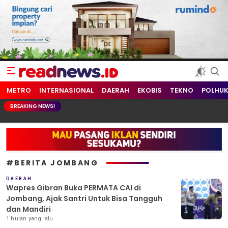
readnews.id
Berita Terkini, Update Terbaru Hari ini dari Indonesia dan Dunia
METRO
INTERNASIONAL
DAERAH
EKOBIS
TEKNO
POLHU
BREAKING NEWS!
#BERITA JOMBANG
DAERAH
Wapres Gibran Buka PERMATA CAI di
Jombang, Ajak Santri Untuk Bisa Tangguh
dan Mandiri
1 bulan yang lalu