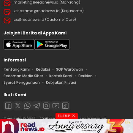
marketing@readnews.id (Marketing)
kerjasama@readnews.id (Kerjasama)
cs@readnews.id (Customer Care)
Jelajahi Berita di Apps Kami
Informasi
Tentang Kami
Redaksi
SOP Wartawan
Pedoman Media Siber
Kontak Kami
Beriklan
Syarat Penggunaan
Kebijakan Privasi
Ikuti Kami
TUTUP
Copyright © 2022 – 2025 readnews.id | All rights reserved.