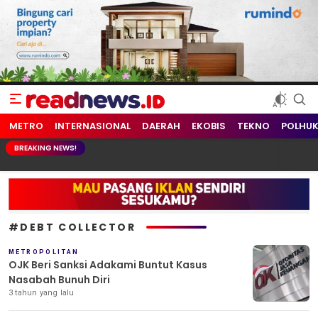
readnews.id
Berita Terkini, Update Terbaru Hari ini dari Indonesia dan Dunia
METRO
INTERNASIONAL
DAERAH
EKOBIS
TEKNO
POLHU
BREAKING NEWS!
#DEBT COLLECTOR
METROPOLITAN
OJK Beri Sanksi Adakami Buntut Kasus
Nasabah Bunuh Diri
3 tahun yang lalu