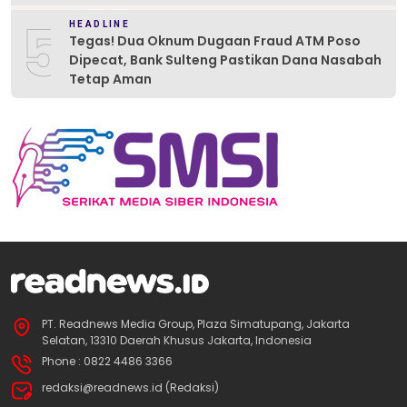
5
HEADLINE
Tegas! Dua Oknum Dugaan Fraud ATM Poso
Dipecat, Bank Sulteng Pastikan Dana Nasabah
Tetap Aman
PT. Readnews Media Group, Plaza Simatupang, Jakarta
Selatan, 13310 Daerah Khusus Jakarta, Indonesia
Phone : 0822 4486 3366
redaksi@readnews.id (Redaksi)