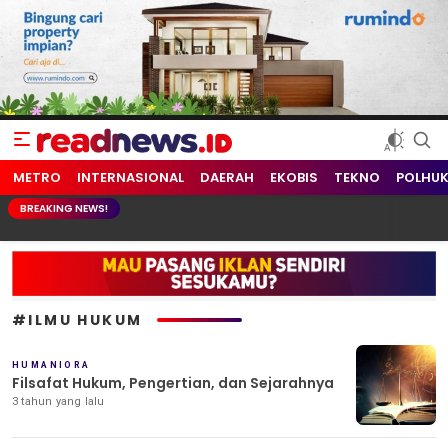
readnews.id
Berita Terkini, Update Terbaru Hari ini dari Indonesia dan Dunia
METRO
INTERNASIONAL
DAERAH
EKOBIS
TEKNO
POLHU
BREAKING NEWS!
#ILMU HUKUM
HUMANIORA
Filsafat Hukum, Pengertian, dan Sejarahnya
3 tahun yang lalu