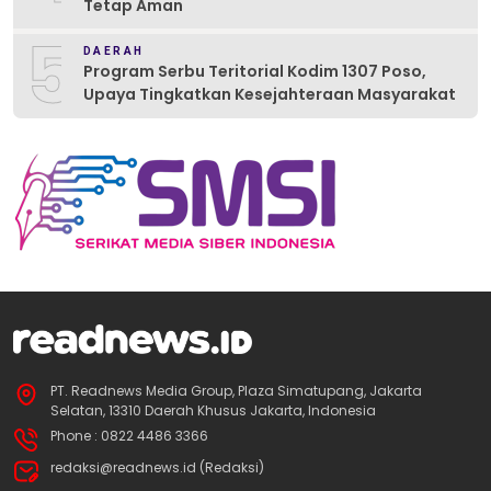
Tetap Aman
5
DAERAH
Program Serbu Teritorial Kodim 1307 Poso,
Upaya Tingkatkan Kesejahteraan Masyarakat
PT. Readnews Media Group, Plaza Simatupang, Jakarta
Selatan, 13310 Daerah Khusus Jakarta, Indonesia
Phone : 0822 4486 3366
redaksi@readnews.id (Redaksi)