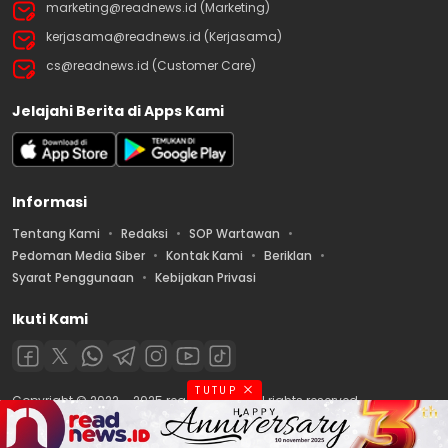
marketing@readnews.id (Marketing)
kerjasama@readnews.id (Kerjasama)
cs@readnews.id (Customer Care)
Jelajahi Berita di Apps Kami
Informasi
Tentang Kami
Redaksi
SOP Wartawan
Pedoman Media Siber
Kontak Kami
Beriklan
Syarat Penggunaan
Kebijakan Privasi
Ikuti Kami
TUTUP
Copyright © 2022 – 2025 readnews.id | All rights reserved.