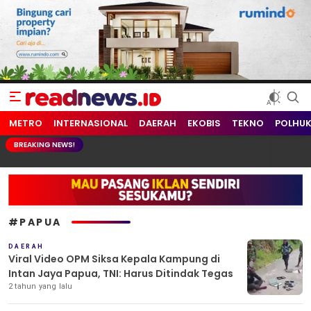
readnews.id
Berita Terkini, Update Terbaru Hari ini dari Indonesia dan Dunia
METRO
INTERNASIONAL
DAERAH
EKOBIS
TEKNO
POLHU
BREAKING NEWS!
#PAPUA
DAERAH
Viral Video OPM Siksa Kepala Kampung di
Intan Jaya Papua, TNI: Harus Ditindak Tegas
2 tahun yang lalu