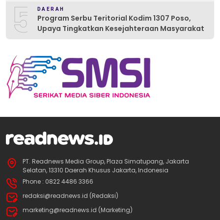
5
DAERAH
Program Serbu Teritorial Kodim 1307 Poso,
Upaya Tingkatkan Kesejahteraan Masyarakat
PT. Readnews Media Group, Plaza Simatupang, Jakarta
Selatan, 13310 Daerah Khusus Jakarta, Indonesia
Phone : 0822 4486 3366
redaksi@readnews.id (Redaksi)
marketing@readnews.id (Marketing)