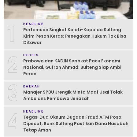
1
HEADLINE
Pertemuan Singkat Kajati-Kapolda Sulteng
Kirim Pesan Keras: Penegakan Hukum Tak Bisa
Ditawar
2
EKOBIS
Prabowo dan KADIN Sepakat Pacu Ekonomi
Nasional, Gufran Ahmad: Sulteng Siap Ambil
Peran
3
DAERAH
Manajer SPBU Jrengik Minta Maaf Usai Tolak
Ambulans Pembawa Jenazah
4
HEADLINE
Tegas! Dua Oknum Dugaan Fraud ATM Poso
Dipecat, Bank Sulteng Pastikan Dana Nasabah
Tetap Aman