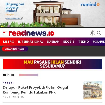
readnews.id
Berita Terkini, Update Terbaru Hari ini dari Indonesia dan Dunia
METRO
INTERNASIONAL
DAERAH
EKOBIS
TEKNO
POLHU
BREAKING NEWS!
#PHK
DAERAH
Delapan Paket Proyek di Flotim Gagal
Rampung, Pemda Lakukan PHK
4 bulan yang lalu