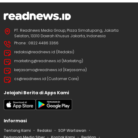
PT. Readnews Media Group, Plaza Simatupang, Jakarta
Selatan, 13310 Daerah Khusus Jakarta, Indonesia
Phone : 0822 4486 3366
redaksi@readnews.id (Redaksi)
marketing@readnews.id (Marketing)
kerjasama@readnews.id (Kerjasama)
cs@readnews.id (Customer Care)
Jelajahi Berita di Apps Kami
Informasi
Tentang Kami
Redaksi
SOP Wartawan
Pedoman Media Siber
Kontak Kami
Beriklan