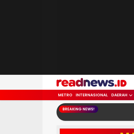
readnews.id
Berita Terkini, Update Terbaru Hari ini 
METRO
INTERNASIONAL
DAERAH
BREAKING NEWS!