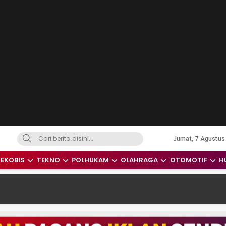
Jumat, 7 Agustus
dari Indonesia dan Dunia
EKOBIS
TEKNO
POLHUKAM
OLAHRAGA
OTOMOTIF
H