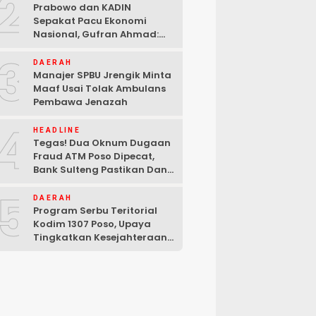
2
Prabowo dan KADIN
Sepakat Pacu Ekonomi
Nasional, Gufran Ahmad:
Sulteng Siap Ambil Peran
3
DAERAH
Manajer SPBU Jrengik Minta
Maaf Usai Tolak Ambulans
Pembawa Jenazah
4
HEADLINE
Tegas! Dua Oknum Dugaan
Fraud ATM Poso Dipecat,
Bank Sulteng Pastikan Dana
Nasabah Tetap Aman
5
DAERAH
Program Serbu Teritorial
Kodim 1307 Poso, Upaya
Tingkatkan Kesejahteraan
Masyarakat