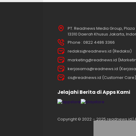
PT. Readnews Media Group, Plaza 
13310 Daerah Khusus Jakarta, Indo
Phone : 0822 4486 3366
redaksi@readnews.id (Redaksi)
marketing@readnews.id (Marketi
kerjasama@readnews.id (Kerjas
cs@readnews.id (Customer Care
Jelajahi Berita di Apps Kami
Copyright © 2022 – 2025 readnews.id | Al