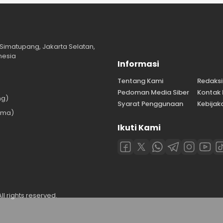
Simatupang, Jakarta Selatan,
nesia
Informasi
Tentang Kami
Redaksi
Pedoman Media Siber
Kontak
ng)
Syarat Penggunaan
Kebijaka
ama)
Ikuti Kami
)
l rights reserved.