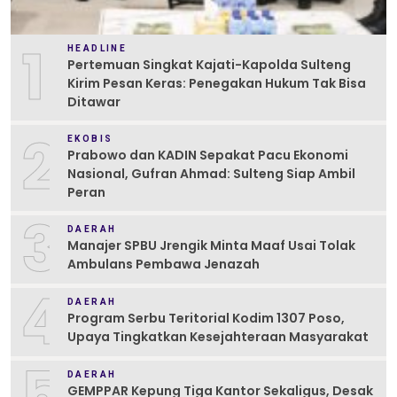
1
HEADLINE
Pertemuan Singkat Kajati-Kapolda Sulteng
Kirim Pesan Keras: Penegakan Hukum Tak Bisa
Ditawar
2
EKOBIS
Prabowo dan KADIN Sepakat Pacu Ekonomi
Nasional, Gufran Ahmad: Sulteng Siap Ambil
Peran
3
DAERAH
Manajer SPBU Jrengik Minta Maaf Usai Tolak
Ambulans Pembawa Jenazah
4
DAERAH
Program Serbu Teritorial Kodim 1307 Poso,
Upaya Tingkatkan Kesejahteraan Masyarakat
5
DAERAH
GEMPPAR Kepung Tiga Kantor Sekaligus, Desak