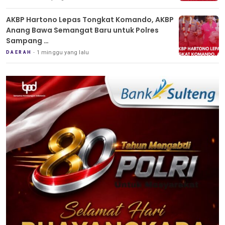
AKBP Hartono Lepas Tongkat Komando, AKBP
Anang Bawa Semangat Baru untuk Polres
Sampang
Tradisi Pedang Pora Iringi Sertijab Kapolres
1 minggu yang lalu
DAERAH
Sampang