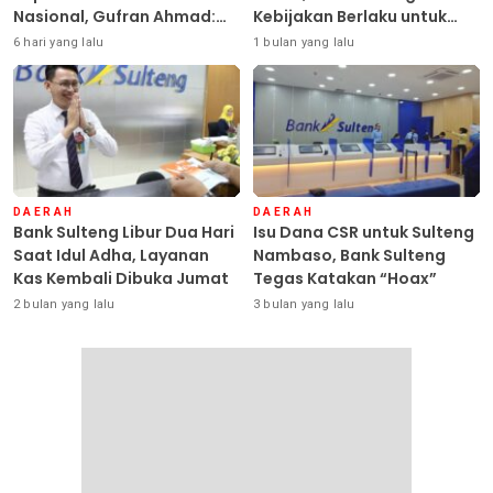
Nasional, Gufran Ahmad:
Kebijakan Berlaku untuk
Sulteng Siap Ambil Peran
Seluruh Debitur ASN
6 hari yang lalu
1 bulan yang lalu
DAERAH
DAERAH
Bank Sulteng Libur Dua Hari
Isu Dana CSR untuk Sulteng
Saat Idul Adha, Layanan
Nambaso, Bank Sulteng
Kas Kembali Dibuka Jumat
Tegas Katakan “Hoax”
2 bulan yang lalu
3 bulan yang lalu