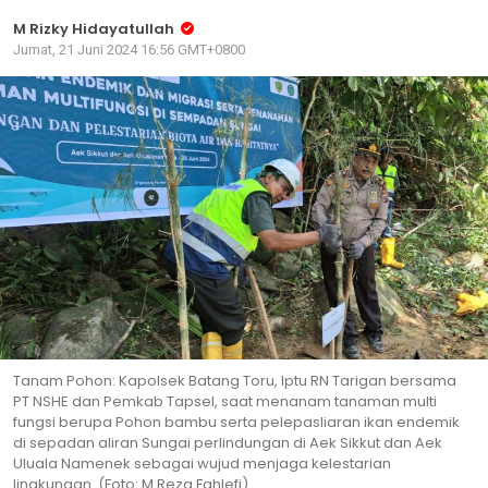
M Rizky Hidayatullah
Jumat, 21 Juni 2024 16:56 GMT+0800
Tanam Pohon: Kapolsek Batang Toru, Iptu RN Tarigan bersama
PT NSHE dan Pemkab Tapsel, saat menanam tanaman multi
fungsi berupa Pohon bambu serta pelepasliaran ikan endemik
di sepadan aliran Sungai perlindungan di Aek Sikkut dan Aek
Uluala Namenek sebagai wujud menjaga kelestarian
lingkungan. (Foto: M Reza Fahlefi)