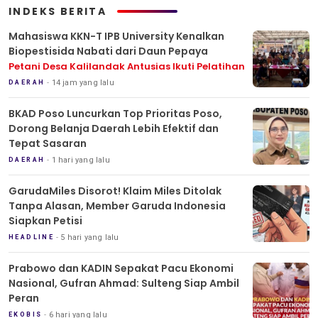
INDEKS BERITA
Mahasiswa KKN-T IPB University Kenalkan
Biopestisida Nabati dari Daun Pepaya
Petani Desa Kalilandak Antusias Ikuti Pelatihan
14 jam yang lalu
DAERAH
BKAD Poso Luncurkan Top Prioritas Poso,
Dorong Belanja Daerah Lebih Efektif dan
Tepat Sasaran
1 hari yang lalu
DAERAH
GarudaMiles Disorot! Klaim Miles Ditolak
Tanpa Alasan, Member Garuda Indonesia
Siapkan Petisi
5 hari yang lalu
HEADLINE
Prabowo dan KADIN Sepakat Pacu Ekonomi
Nasional, Gufran Ahmad: Sulteng Siap Ambil
Peran
6 hari yang lalu
EKOBIS