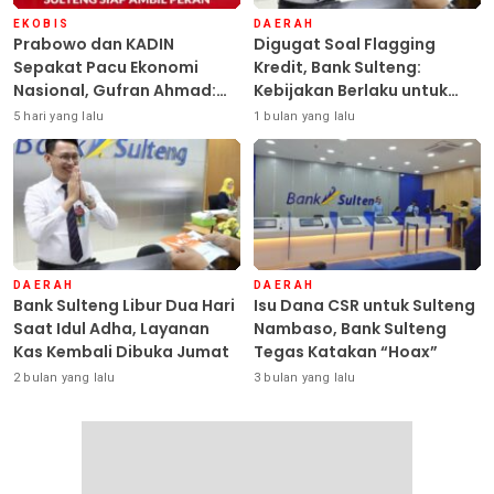
EKOBIS
DAERAH
Prabowo dan KADIN
Digugat Soal Flagging
Sepakat Pacu Ekonomi
Kredit, Bank Sulteng:
Nasional, Gufran Ahmad:
Kebijakan Berlaku untuk
Sulteng Siap Ambil Peran
Seluruh Debitur ASN
5 hari yang lalu
1 bulan yang lalu
DAERAH
DAERAH
Bank Sulteng Libur Dua Hari
Isu Dana CSR untuk Sulteng
Saat Idul Adha, Layanan
Nambaso, Bank Sulteng
Kas Kembali Dibuka Jumat
Tegas Katakan “Hoax”
2 bulan yang lalu
3 bulan yang lalu