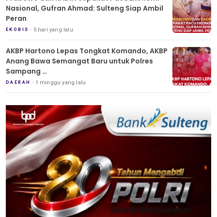
Nasional, Gufran Ahmad: Sulteng Siap Ambil
Peran
5 hari yang lalu
EKOBIS
AKBP Hartono Lepas Tongkat Komando, AKBP
Anang Bawa Semangat Baru untuk Polres
Sampang
Tradisi Pedang Pora Iringi Sertijab Kapolres
1 minggu yang lalu
DAERAH
Sampang