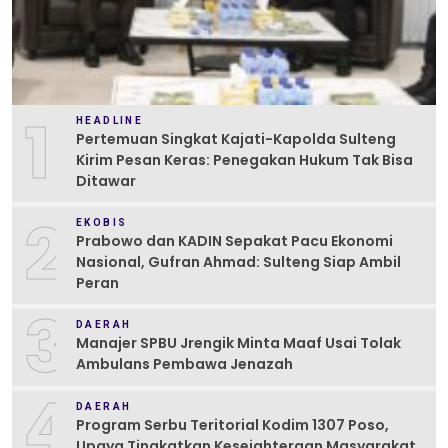
1
HEADLINE
Pertemuan Singkat Kajati-Kapolda Sulteng
Kirim Pesan Keras: Penegakan Hukum Tak Bisa
Ditawar
2
EKOBIS
Prabowo dan KADIN Sepakat Pacu Ekonomi
Nasional, Gufran Ahmad: Sulteng Siap Ambil
Peran
3
DAERAH
Manajer SPBU Jrengik Minta Maaf Usai Tolak
Ambulans Pembawa Jenazah
4
DAERAH
Program Serbu Teritorial Kodim 1307 Poso,
Upaya Tingkatkan Kesejahteraan Masyarakat