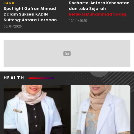
Soeharto: Antara Kehebatan
BARU
Spotlight Gufran Ahmad
dan Luka Sejarah
Dalam Suksesi KADIN
Refleksi Muhammad Sadig
Sulteng: Antara Harapan
Alhabsyie, Akademisi UIN
10/11/2025
dan Kebutuhan Perubahan
Datokarama Palu /
05/04/2026
Oleh: Anshar Munir
Pemerhati Gerakan
Mahasiswa
HEALTH