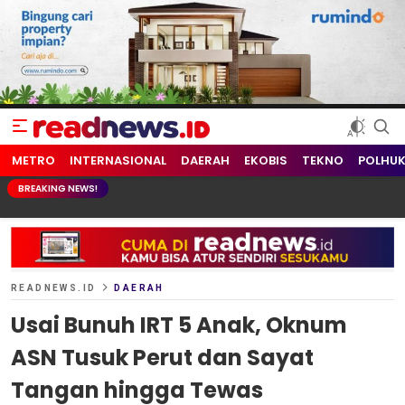
readnews.id
Berita Terkini, Update Terbaru Hari ini dari Indonesia dan Dunia
METRO
INTERNASIONAL
DAERAH
EKOBIS
TEKNO
POLHU
BREAKING NEWS!
READNEWS.ID
DAERAH
Usai Bunuh IRT 5 Anak, Oknum
ASN Tusuk Perut dan Sayat
Tangan hingga Tewas