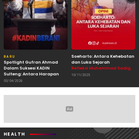
Soeharto: Antara Kehebatan
BARU
Spotlight Gufran Ahmad
dan Luka Sejarah
Dalam Suksesi KADIN
Refleksi Muhammad Sadig
Sulteng: Antara Harapan
Alhabsyie, Akademisi UIN
10/11/2025
dan Kebutuhan Perubahan
Datokarama Palu /
05/04/2026
Oleh: Anshar Munir
Pemerhati Gerakan
Mahasiswa
HEALTH