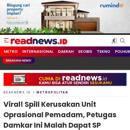
readnews.id
Berita Terkini, Update Terbaru Hari ini dari Indonesia dan Dunia
METRO
INTERNASIONAL
DAERAH
EKOBIS
TEKNO
POLHU
BREAKING NEWS!
READNEWS.ID
METROPOLITAN
Viral! Spill Kerusakan Unit
Oprasional Pemadam, Petugas
Damkar Ini Malah Dapat SP