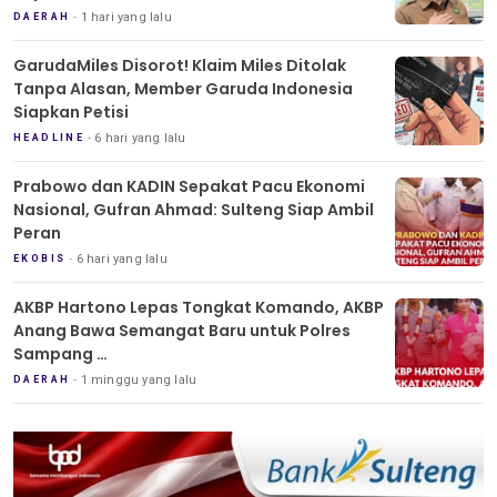
1 hari yang lalu
DAERAH
GarudaMiles Disorot! Klaim Miles Ditolak
Tanpa Alasan, Member Garuda Indonesia
Siapkan Petisi
6 hari yang lalu
HEADLINE
Prabowo dan KADIN Sepakat Pacu Ekonomi
Nasional, Gufran Ahmad: Sulteng Siap Ambil
Peran
6 hari yang lalu
EKOBIS
AKBP Hartono Lepas Tongkat Komando, AKBP
Anang Bawa Semangat Baru untuk Polres
Sampang
Tradisi Pedang Pora Iringi Sertijab Kapolres
1 minggu yang lalu
DAERAH
Sampang