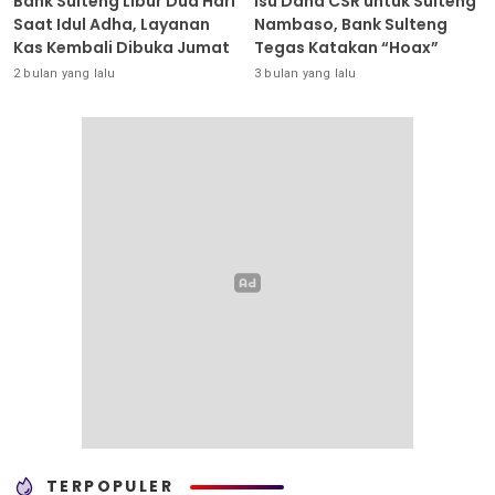
Bank Sulteng Libur Dua Hari
Isu Dana CSR untuk Sulteng
Saat Idul Adha, Layanan
Nambaso, Bank Sulteng
Kas Kembali Dibuka Jumat
Tegas Katakan “Hoax”
2 bulan yang lalu
3 bulan yang lalu
TERPOPULER