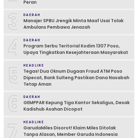
Peran
3
DAERAH
Manajer SPBU Jrengik Minta Maaf Usai Tolak
Ambulans Pembawa Jenazah
4
DAERAH
Program Serbu Teritorial Kodim 1307 Poso,
Upaya Tingkatkan Kesejahteraan Masyarakat
5
HEADLINE
Tegas! Dua Oknum Dugaan Fraud ATM Poso
Dipecat, Bank Sulteng Pastikan Dana Nasabah
Tetap Aman
6
DAERAH
GEMPPAR Kepung Tiga Kantor Sekaligus, Desak
Kadishub Asahan Dicopot
7
HEADLINE
GarudaMiles Disorot! Klaim Miles Ditolak
Tanpa Alasan, Member Garuda Indonesia