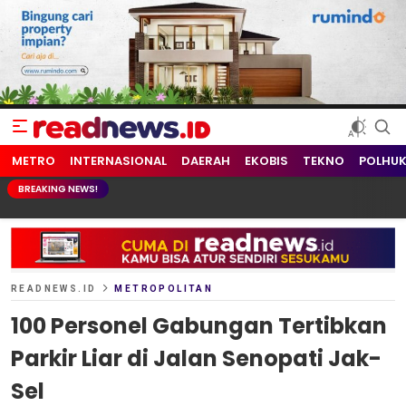
readnews.id
Berita Terkini, Update Terbaru Hari ini dari Indonesia dan Dunia
METRO
INTERNASIONAL
DAERAH
EKOBIS
TEKNO
POLHU
BREAKING NEWS!
READNEWS.ID
METROPOLITAN
100 Personel Gabungan Tertibkan
Parkir Liar di Jalan Senopati Jak-
Sel