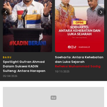
Soeharto: Antara Kehebatan
BARU
Spotlight Gufran Ahmad
dan Luka Sejarah
Dalam Suksesi KADIN
Refleksi Muhammad Sadig
Sulteng: Antara Harapan
Alhabsyie, Akademisi UIN
10/11/2025
dan Kebutuhan Perubahan
Datokarama Palu /
05/04/2026
Oleh: Anshar Munir
Pemerhati Gerakan
Mahasiswa