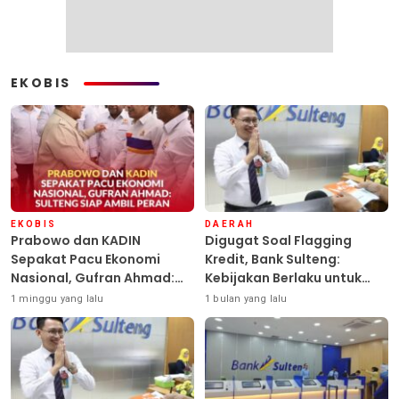
EKOBIS
EKOBIS
DAERAH
Prabowo dan KADIN
Digugat Soal Flagging
Sepakat Pacu Ekonomi
Kredit, Bank Sulteng:
Nasional, Gufran Ahmad:
Kebijakan Berlaku untuk
Sulteng Siap Ambil Peran
Seluruh Debitur ASN
1 minggu yang lalu
1 bulan yang lalu