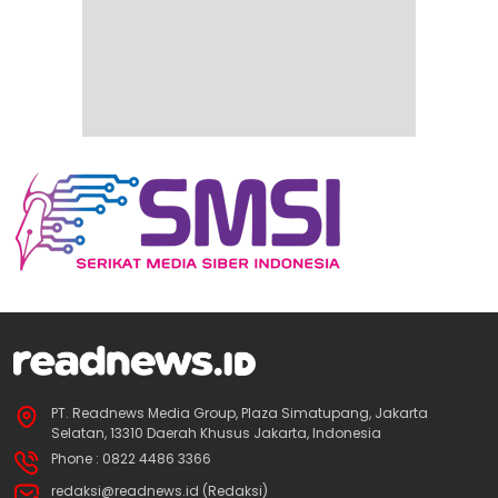
PT. Readnews Media Group, Plaza Simatupang, Jakarta
Selatan, 13310 Daerah Khusus Jakarta, Indonesia
Phone : 0822 4486 3366
redaksi@readnews.id (Redaksi)