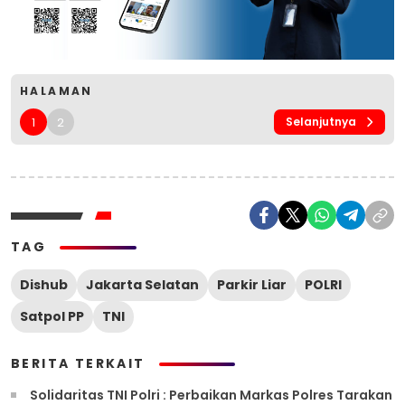
HALAMAN
1
2
Selanjutnya
TAG
Dishub
Jakarta Selatan
Parkir Liar
POLRI
Satpol PP
TNI
BERITA TERKAIT
Solidaritas TNI Polri : Perbaikan Markas Polres Tarakan