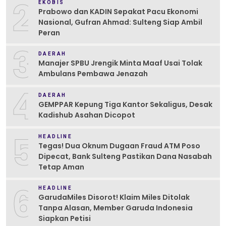
2
EKOBIS
Prabowo dan KADIN Sepakat Pacu Ekonomi
Nasional, Gufran Ahmad: Sulteng Siap Ambil
Peran
3
DAERAH
Manajer SPBU Jrengik Minta Maaf Usai Tolak
Ambulans Pembawa Jenazah
4
DAERAH
GEMPPAR Kepung Tiga Kantor Sekaligus, Desak
Kadishub Asahan Dicopot
5
HEADLINE
Tegas! Dua Oknum Dugaan Fraud ATM Poso
Dipecat, Bank Sulteng Pastikan Dana Nasabah
Tetap Aman
6
HEADLINE
GarudaMiles Disorot! Klaim Miles Ditolak
Tanpa Alasan, Member Garuda Indonesia
Siapkan Petisi