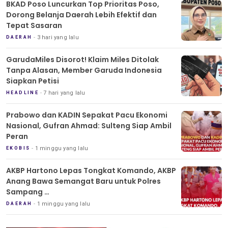
BKAD Poso Luncurkan Top Prioritas Poso,
Dorong Belanja Daerah Lebih Efektif dan
Tepat Sasaran
3 hari yang lalu
DAERAH
GarudaMiles Disorot! Klaim Miles Ditolak
Tanpa Alasan, Member Garuda Indonesia
Siapkan Petisi
7 hari yang lalu
HEADLINE
Prabowo dan KADIN Sepakat Pacu Ekonomi
Nasional, Gufran Ahmad: Sulteng Siap Ambil
Peran
1 minggu yang lalu
EKOBIS
AKBP Hartono Lepas Tongkat Komando, AKBP
Anang Bawa Semangat Baru untuk Polres
Sampang
Tradisi Pedang Pora Iringi Sertijab Kapolres
1 minggu yang lalu
DAERAH
Sampang