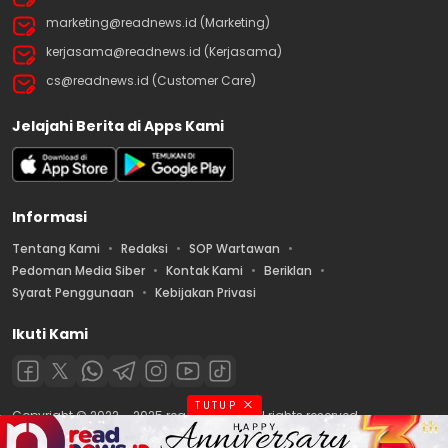
marketing@readnews.id (Marketing)
kerjasama@readnews.id (Kerjasama)
cs@readnews.id (Customer Care)
Jelajahi Berita di Apps Kami
Informasi
Tentang Kami
Redaksi
SOP Wartawan
Pedoman Media Siber
Kontak Kami
Beriklan
Syarat Penggunaan
Kebijakan Privasi
Ikuti Kami
TUTUP
Copyright © 2022 – 2025 readnews.id | All rights reserved.