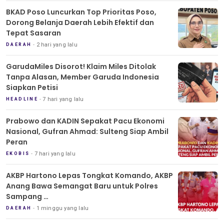
BKAD Poso Luncurkan Top Prioritas Poso,
Dorong Belanja Daerah Lebih Efektif dan
Tepat Sasaran
2 hari yang lalu
DAERAH
GarudaMiles Disorot! Klaim Miles Ditolak
Tanpa Alasan, Member Garuda Indonesia
Siapkan Petisi
7 hari yang lalu
HEADLINE
Prabowo dan KADIN Sepakat Pacu Ekonomi
Nasional, Gufran Ahmad: Sulteng Siap Ambil
Peran
7 hari yang lalu
EKOBIS
AKBP Hartono Lepas Tongkat Komando, AKBP
Anang Bawa Semangat Baru untuk Polres
Sampang
Tradisi Pedang Pora Iringi Sertijab Kapolres
1 minggu yang lalu
DAERAH
Sampang