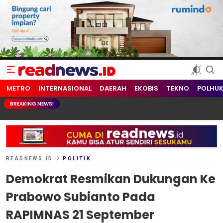
readnews.id
Berita Terkini, Update Terbaru Hari ini dari Indonesia dan Dunia
METRO
INTERNASIONAL
DAERAH
EKOBIS
TEKNO
POLHU
BREAKING NEWS!
READNEWS.ID
POLITIK
Demokrat Resmikan Dukungan Ke
Prabowo Subianto Pada
RAPIMNAS 21 September