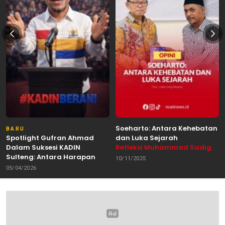
Soeharto: Antara Kehebatan
BARU
Spotlight Gufran Ahmad
dan Luka Sejarah
Dalam Suksesi KADIN
Refleksi Muhammad Sadig
Sulteng: Antara Harapan
Alhabsyie, Akademisi UIN
10/11/2025
dan Kebutuhan Perubahan
Datokarama Palu /
05/04/2026
Oleh: Anshar Munir
Pemerhati Gerakan
Mahasiswa