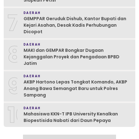
Siapkan Petisi
7
DAERAH
GEMPPAR Geruduk Dishub, Kantor Bupati dan
Kejari Asahan, Desak Kadis Perhubungan
Dicopot
8
DAERAH
MAKI dan GEMPAR Bongkar Dugaan
Kejanggalan Proyek dan Pengadaan BPBD
Jatim
9
DAERAH
AKBP Hartono Lepas Tongkat Komando, AKBP
Anang Bawa Semangat Baru untuk Polres
Sampang
10
DAERAH
Mahasiswa KKN-T IPB University Kenalkan
Biopestisida Nabati dari Daun Pepaya