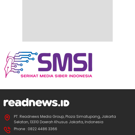
PT. Readnews Media Group, Plaza Simatupang, Jakarta
Selatan, 13310 Daerah Khusus Jakarta, Indonesia
Phone : 0822 4486 3366