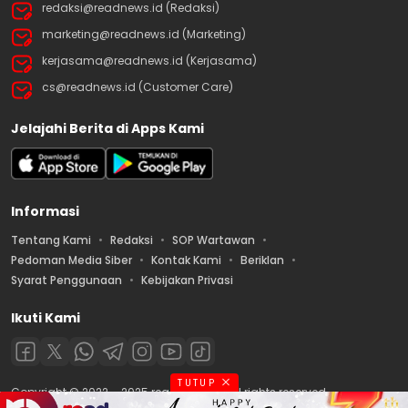
redaksi@readnews.id (Redaksi)
marketing@readnews.id (Marketing)
kerjasama@readnews.id (Kerjasama)
cs@readnews.id (Customer Care)
Jelajahi Berita di Apps Kami
Informasi
Tentang Kami
Redaksi
SOP Wartawan
Pedoman Media Siber
Kontak Kami
Beriklan
Syarat Penggunaan
Kebijakan Privasi
Ikuti Kami
TUTUP
Copyright © 2022 – 2025 readnews.id | All rights reserved.