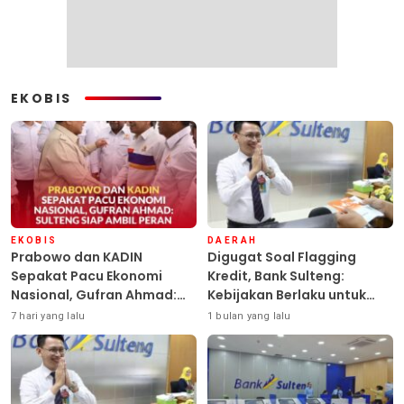
EKOBIS
EKOBIS
DAERAH
Prabowo dan KADIN
Digugat Soal Flagging
Sepakat Pacu Ekonomi
Kredit, Bank Sulteng:
Nasional, Gufran Ahmad:
Kebijakan Berlaku untuk
Sulteng Siap Ambil Peran
Seluruh Debitur ASN
7 hari yang lalu
1 bulan yang lalu