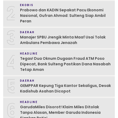
2
EKOBIS
Prabowo dan KADIN Sepakat Pacu Ekonomi
Nasional, Gufran Ahmad: Sulteng Siap Ambil
Peran
3
DAERAH
Manajer SPBU Jrengik Minta Maaf Usai Tolak
Ambulans Pembawa Jenazah
4
HEADLINE
Tegas! Dua Oknum Dugaan Fraud ATM Poso
Dipecat, Bank Sulteng Pastikan Dana Nasabah
Tetap Aman
5
DAERAH
GEMPPAR Kepung Tiga Kantor Sekaligus, Desak
Kadishub Asahan Dicopot
6
HEADLINE
GarudaMiles Disorot! Klaim Miles Ditolak
Tanpa Alasan, Member Garuda Indonesia