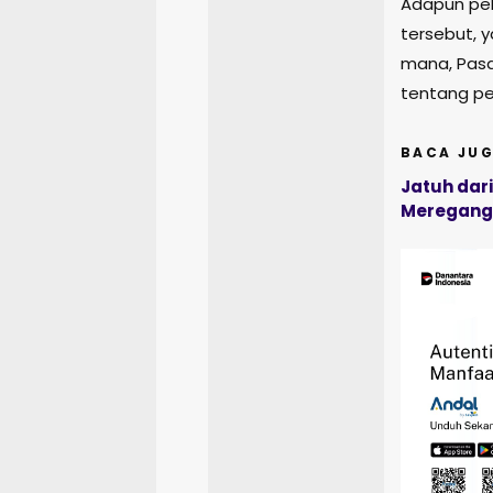
Adapun pel
tersebut, ya
mana, Pasa
tentang pe
BACA JUG
Jatuh dar
Meregang