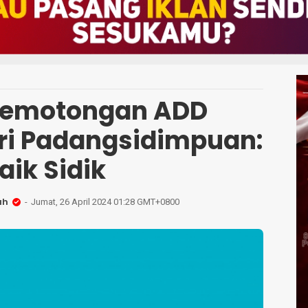
Pemotongan ADD
ari Padangsidimpuan:
aik Sidik
ah
Jumat, 26 April 2024 01:28 GMT+0800