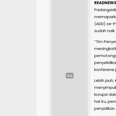
READNEWS
Padangsidi
memaparka
(ADD) se-P
sudah naik si
“Tim Penyel
meningkatk
pemotonga
penyelidikan
konferensi 
Lebih jauh,
menyimpul
korupsi da
hal itu, pe
penyidikan.