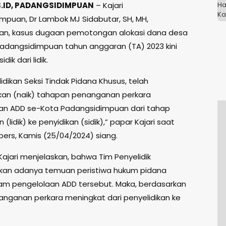
.ID, PADANGSIDIMPUAN
– Kajari
mpuan, Dr Lambok MJ Sidabutar, SH, MH,
n, kasus dugaan pemotongan alokasi dana desa
adangsidimpuan tahun anggaran (TA) 2023 kini
dik dari lidik.
idikan Seksi Tindak Pidana Khusus, telah
an (naik) tahapan penanganan perkara
n ADD se-Kota Padangsidimpuan dari tahap
 (lidik) ke penyidikan (sidik),” papar Kajari saat
pers, Kamis (25/04/2024) siang.
 Kajari menjelaskan, bahwa Tim Penyelidik
kan adanya temuan peristiwa hukum pidana
lam pengelolaan ADD tersebut. Maka, berdasarkan
nanganan perkara meningkat dari penyelidikan ke