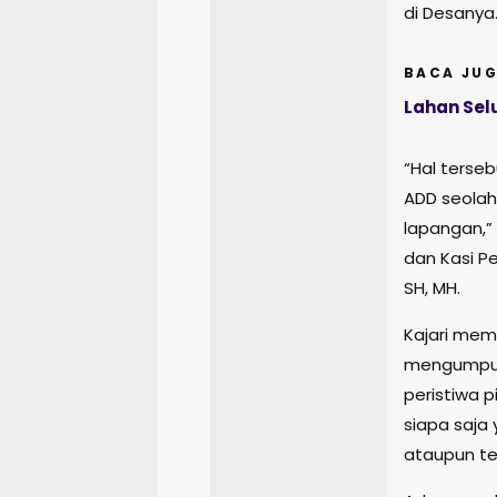
di Desanya
BACA JUG
Lahan Sel
“Hal terse
ADD seolah
lapangan,” 
dan Kasi P
SH, MH.
Kajari mem
mengumpul
peristiwa 
siapa saja
ataupun te