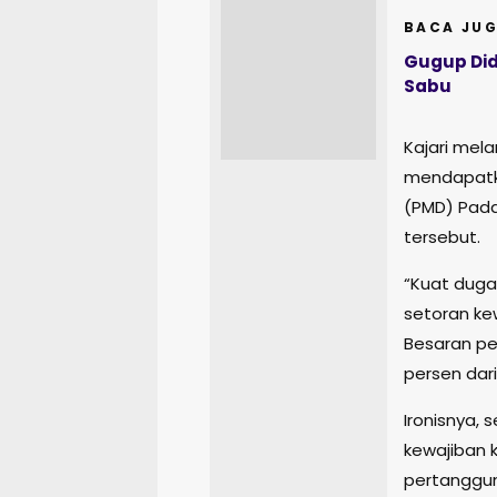
BACA JUG
Gugup Did
Sabu
Kajari mel
mendapatk
(PMD) Pada
tersebut.
“Kuat duga
setoran ke
Besaran pe
persen dari
Ironisnya, 
kewajiban 
pertanggun