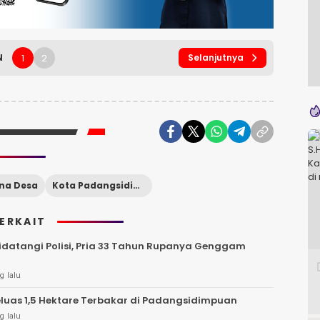
1
2
N
Selanjutnya
ana Desa
Kota Padangsidimpuan
TERKAIT
datangi Polisi, Pria 33 Tahun Rupanya Genggam
g lalu
luas 1,5 Hektare Terbakar di Padangsidimpuan
g lalu