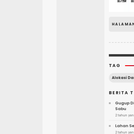
HALAMA
TAG
Alokasi D
BERITA 
Gugup Di
Sabu
2 tahun yan
Lahan Se
2 tahun yan