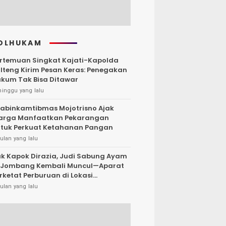
OLHUKAM
rtemuan Singkat Kajati-Kapolda
lteng Kirim Pesan Keras: Penegakan
kum Tak Bisa Ditawar
minggu yang lalu
abinkamtibmas Mojotrisno Ajak
arga Manfaatkan Pekarangan
tuk Perkuat Ketahanan Pangan
ulan yang lalu
k Kapok Dirazia, Judi Sabung Ayam
 Jombang Kembali Muncul—Aparat
rketat Perburuan di Lokasi
rsembunyi
ulan yang lalu