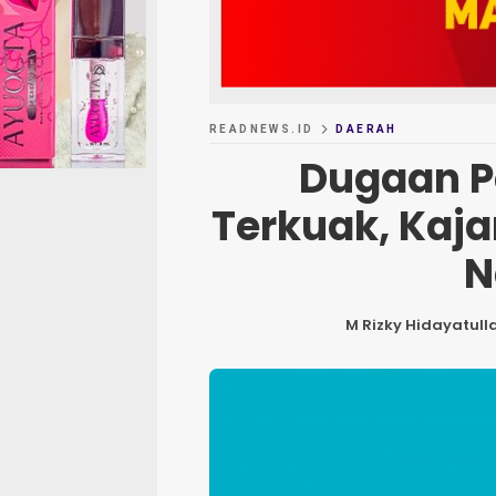
READNEWS.ID
DAERAH
Dugaan 
Terkuak, Kaj
N
M Rizky Hidayatull