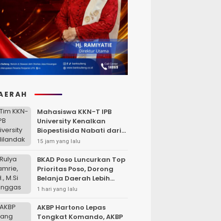
AERAH
Mahasiswa KKN-T IPB
University Kenalkan
Biopestisida Nabati dari
Daun Pepaya
15 jam yang lalu
BKAD Poso Luncurkan Top
Prioritas Poso, Dorong
Belanja Daerah Lebih
Efektif dan Tepat
1 hari yang lalu
Sasaran
AKBP Hartono Lepas
Tongkat Komando, AKBP