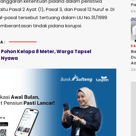
anggaran ketentuan pidana dalam peristiwa
Pa
itu Pasal 2 Ayat (1), Pasal 3, dan Pasal 12 huruf e. Di
Na
6 h
Ah
l-pasal tersebut tertuang dalam UU No.31/1999
Si
mberantasan tindak pidana korupsi.
A:
D
i Pohon Kelapa 8 Meter, Warga Tapsel
Ba
Du
 Nyawa
Ad
Ka
2 b
Di