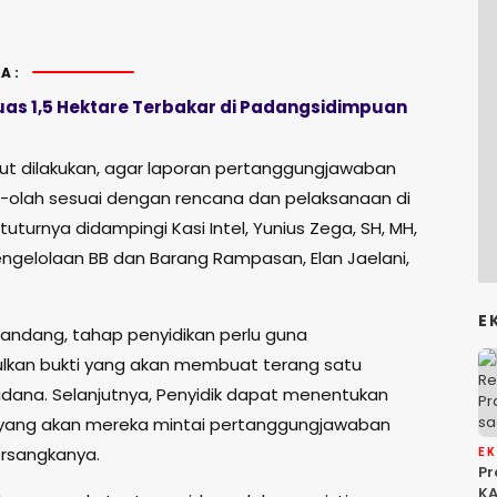
.
A:
uas 1,5 Hektare Terbakar di Padangsidimpuan
but dilakukan, agar laporan pertanggungjawaban
-olah sesuai dengan rencana dan pelaksanaan di
tuturnya didampingi Kasi Intel, Yunius Zega, SH, MH,
engelolaan BB dan Barang Rampasan, Elan Jaelani,
E
andang, tahap penyidikan perlu guna
kan bukti yang akan membuat terang satu
pidana. Selanjutnya, Penyidik dapat menentukan
 yang akan mereka mintai pertanggungjawaban
rsangkanya.
E
P
KA