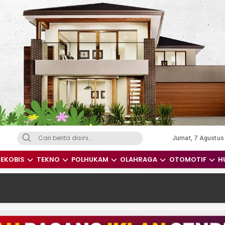
Jumat, 7 Agustus
dari Indonesia dan Dunia
EKOBIS
TEKNO
POLHUKAM
OLAHRAGA
OTOMOTIF
H