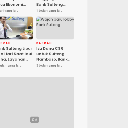
cu Ekonomi
Bank Sulteng:
sional, Gufran
Kebijakan Berlaku
ari yang lalu
1 bulan yang lalu
mad: Sulteng
untuk Seluruh
ap Ambil Peran
Debitur ASN
AERAH
DAERAH
nk Sulteng Libur
Isu Dana CSR
a Hari Saat Idul
untuk Sulteng
ha, Layanan
Nambaso, Bank
s Kembali
Sulteng Tegas
ulan yang lalu
3 bulan yang lalu
buka Jumat
Katakan “Hoax”