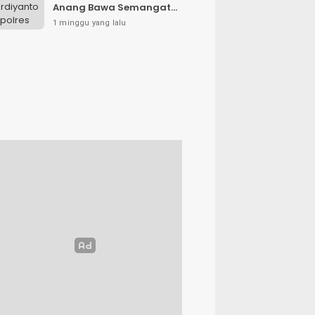
Anang Bawa Semangat
Baru untuk Polres
1 minggu yang lalu
Sampang