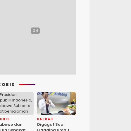
KOBIS
KOBIS
DAERAH
rabowo dan
Digugat Soal
DIN Sepakat
Flagging Kredit,