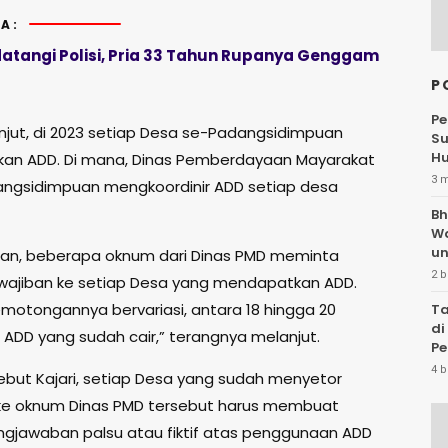
A:
atangi Polisi, Pria 33 Tahun Rupanya Genggam
P
Pe
anjut, di 2023 setiap Desa se-Padangsidimpuan
Su
Hu
an ADD. Di mana, Dinas Pemberdayaan Mayarakat
3 
ngsidimpuan mengkoordinir ADD setiap desa
Bh
W
un
an, beberapa oknum dari Dinas PMD meminta
2 b
wajiban ke setiap Desa yang mendapatkan ADD.
motongannya bervariasi, antara 18 hingga 20
Ta
di
 ADD yang sudah cair,” terangnya melanjut.
Pe
Te
4 b
sebut Kajari, setiap Desa yang sudah menyetor
ke oknum Dinas PMD tersebut harus membuat
gjawaban palsu atau fiktif atas penggunaan ADD