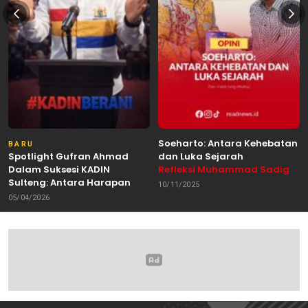
Soeharto: Antara Kehebatan
BARU
Spotlight Gufran Ahmad
dan Luka Sejarah
Dalam Suksesi KADIN
Refleksi Muhammad Sadig
Sulteng: Antara Harapan
Alhabsyie, Akademisi UIN
10/11/2025
dan Kebutuhan Perubahan
Datokarama Palu /
05/04/2026
Oleh: Anshar Munir
Pemerhati Gerakan
Mahasiswa