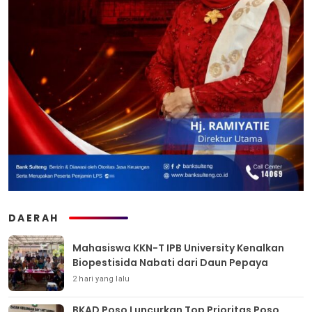
DAERAH
Mahasiswa KKN-T IPB University Kenalkan
Biopestisida Nabati dari Daun Pepaya
2 hari yang lalu
BKAD Poso Luncurkan Top Prioritas Poso,