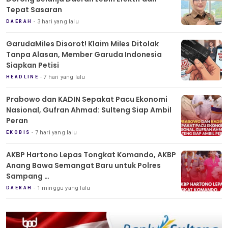
Tepat Sasaran
3 hari yang lalu
DAERAH
GarudaMiles Disorot! Klaim Miles Ditolak
Tanpa Alasan, Member Garuda Indonesia
Siapkan Petisi
7 hari yang lalu
HEADLINE
Prabowo dan KADIN Sepakat Pacu Ekonomi
Nasional, Gufran Ahmad: Sulteng Siap Ambil
Peran
7 hari yang lalu
EKOBIS
AKBP Hartono Lepas Tongkat Komando, AKBP
Anang Bawa Semangat Baru untuk Polres
Sampang
Tradisi Pedang Pora Iringi Sertijab Kapolres
1 minggu yang lalu
DAERAH
Sampang