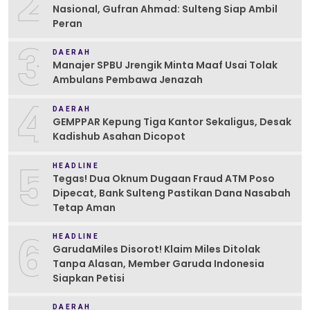
2
Nasional, Gufran Ahmad: Sulteng Siap Ambil
Peran
3
DAERAH
Manajer SPBU Jrengik Minta Maaf Usai Tolak
Ambulans Pembawa Jenazah
4
DAERAH
GEMPPAR Kepung Tiga Kantor Sekaligus, Desak
Kadishub Asahan Dicopot
5
HEADLINE
Tegas! Dua Oknum Dugaan Fraud ATM Poso
Dipecat, Bank Sulteng Pastikan Dana Nasabah
Tetap Aman
6
HEADLINE
GarudaMiles Disorot! Klaim Miles Ditolak
Tanpa Alasan, Member Garuda Indonesia
Siapkan Petisi
DAERAH