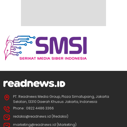
PT. Readnews Media Group, Plaza Simatupang, Jakarta
Selatan, 13310 Daerah Khusus Jakarta, Indonesia
Phone : 0822 4486 3366
redaksi@readnews.id (Redaksi)
marketing@readnews.id (Marketing)