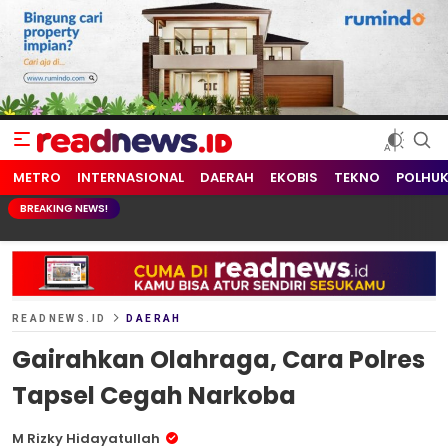
readnews.id
Berita Terkini, Update Terbaru Hari ini dari Indonesia dan Dunia
METRO
INTERNASIONAL
DAERAH
EKOBIS
TEKNO
POLHU
BREAKING NEWS!
READNEWS.ID
DAERAH
Gairahkan Olahraga, Cara Polres
Tapsel Cegah Narkoba
M Rizky Hidayatullah