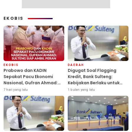
EKOBIS
EKOBIS
DAERAH
Prabowo dan KADIN
Digugat Soal Flagging
Sepakat Pacu Ekonomi
Kredit, Bank Sulteng:
Nasional, Gufran Ahmad:
Kebijakan Berlaku untuk
Sulteng Siap Ambil Peran
Seluruh Debitur ASN
7 hari yang lalu
1 bulan yang lalu