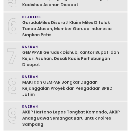
Kadishub Asahan Dicopot
6
HEADLINE
GarudaMiles Disorot! Klaim Miles Ditolak
Tanpa Alasan, Member Garuda Indonesia
Siapkan Petisi
7
DAERAH
GEMPPAR Geruduk Dishub, Kantor Bupati dan
Kejari Asahan, Desak Kadis Perhubungan
Dicopot
8
DAERAH
MAKI dan GEMPAR Bongkar Dugaan
Kejanggalan Proyek dan Pengadaan BPBD
Jatim
9
DAERAH
AKBP Hartono Lepas Tongkat Komando, AKBP
Anang Bawa Semangat Baru untuk Polres
Sampang