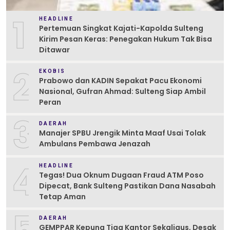
1
HEADLINE
Pertemuan Singkat Kajati-Kapolda Sulteng
Kirim Pesan Keras: Penegakan Hukum Tak Bisa
Ditawar
2
EKOBIS
Prabowo dan KADIN Sepakat Pacu Ekonomi
Nasional, Gufran Ahmad: Sulteng Siap Ambil
Peran
3
DAERAH
Manajer SPBU Jrengik Minta Maaf Usai Tolak
Ambulans Pembawa Jenazah
4
HEADLINE
Tegas! Dua Oknum Dugaan Fraud ATM Poso
Dipecat, Bank Sulteng Pastikan Dana Nasabah
Tetap Aman
5
DAERAH
GEMPPAR Kepung Tiga Kantor Sekaligus, Desak