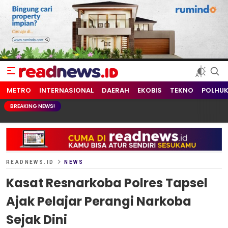
readnews.id
Berita Terkini, Update Terbaru Hari ini dari Indonesia dan Dunia
METRO
INTERNASIONAL
DAERAH
EKOBIS
TEKNO
POLHU
BREAKING NEWS!
READNEWS.ID
NEWS
Kasat Resnarkoba Polres Tapsel
Ajak Pelajar Perangi Narkoba
Sejak Dini