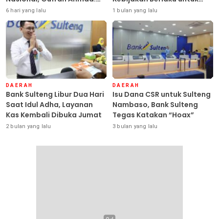
Sulteng Siap Ambil Peran
Seluruh Debitur ASN
6 hari yang lalu
1 bulan yang lalu
DAERAH
DAERAH
Bank Sulteng Libur Dua Hari
Isu Dana CSR untuk Sulteng
Saat Idul Adha, Layanan
Nambaso, Bank Sulteng
Kas Kembali Dibuka Jumat
Tegas Katakan “Hoax”
2 bulan yang lalu
3 bulan yang lalu