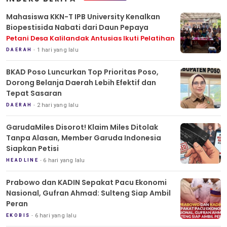
Mahasiswa KKN-T IPB University Kenalkan
Biopestisida Nabati dari Daun Pepaya
Petani Desa Kalilandak Antusias Ikuti Pelatihan
1 hari yang lalu
DAERAH
BKAD Poso Luncurkan Top Prioritas Poso,
Dorong Belanja Daerah Lebih Efektif dan
Tepat Sasaran
2 hari yang lalu
DAERAH
GarudaMiles Disorot! Klaim Miles Ditolak
Tanpa Alasan, Member Garuda Indonesia
Siapkan Petisi
6 hari yang lalu
HEADLINE
Prabowo dan KADIN Sepakat Pacu Ekonomi
Nasional, Gufran Ahmad: Sulteng Siap Ambil
Peran
6 hari yang lalu
EKOBIS