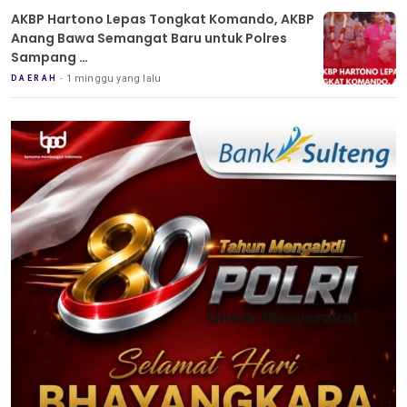
AKBP Hartono Lepas Tongkat Komando, AKBP
Anang Bawa Semangat Baru untuk Polres
Sampang
Tradisi Pedang Pora Iringi Sertijab Kapolres
1 minggu yang lalu
DAERAH
Sampang