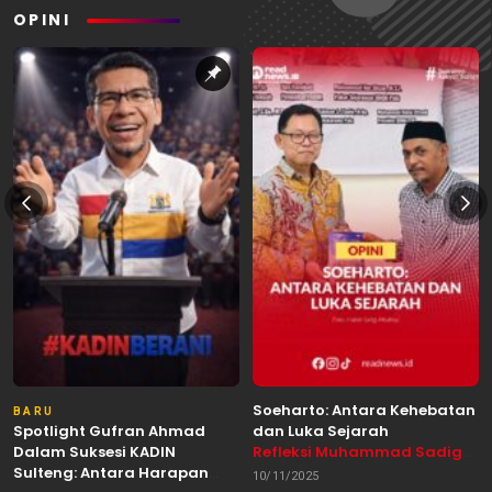
OPINI
Soeharto: Antara Kehebatan
BARU
Spotlight Gufran Ahmad
dan Luka Sejarah
Dalam Suksesi KADIN
Refleksi Muhammad Sadig
Sulteng: Antara Harapan
Alhabsyie, Akademisi UIN
10/11/2025