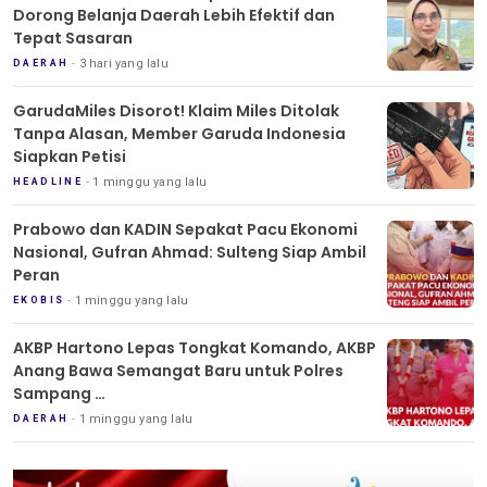
Dorong Belanja Daerah Lebih Efektif dan
Tepat Sasaran
3 hari yang lalu
DAERAH
GarudaMiles Disorot! Klaim Miles Ditolak
Tanpa Alasan, Member Garuda Indonesia
Siapkan Petisi
1 minggu yang lalu
HEADLINE
Prabowo dan KADIN Sepakat Pacu Ekonomi
Nasional, Gufran Ahmad: Sulteng Siap Ambil
Peran
1 minggu yang lalu
EKOBIS
AKBP Hartono Lepas Tongkat Komando, AKBP
Anang Bawa Semangat Baru untuk Polres
Sampang
Tradisi Pedang Pora Iringi Sertijab Kapolres
1 minggu yang lalu
DAERAH
Sampang