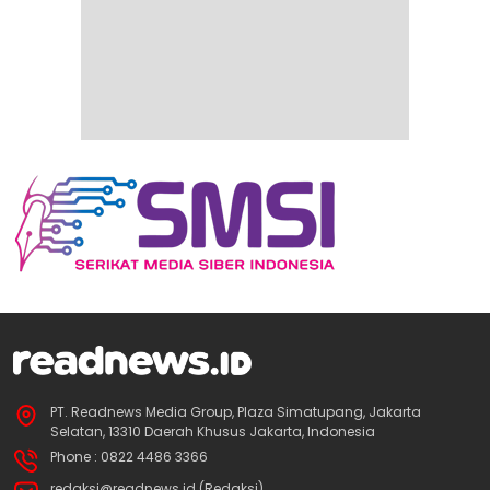
PT. Readnews Media Group, Plaza Simatupang, Jakarta
Selatan, 13310 Daerah Khusus Jakarta, Indonesia
Phone : 0822 4486 3366
redaksi@readnews.id (Redaksi)