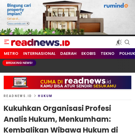
readnews.id
Berita Terkini, Update Terbaru Hari ini dari Indonesia dan Dunia
METRO
INTERNASIONAL
DAERAH
EKOBIS
TEKNO
POLHU
BREAKING NEWS!
READNEWS.ID
HUKUM
Kukuhkan Organisasi Profesi
Analis Hukum, Menkumham:
Kembalikan Wibawa Hukum di