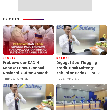
EKOBIS
EKOBIS
DAERAH
Prabowo dan KADIN
Digugat Soal Flagging
Sepakat Pacu Ekonomi
Kredit, Bank Sulteng:
Nasional, Gufran Ahmad:
Kebijakan Berlaku untuk
Sulteng Siap Ambil Peran
Seluruh Debitur ASN
1 minggu yang lalu
1 bulan yang lalu