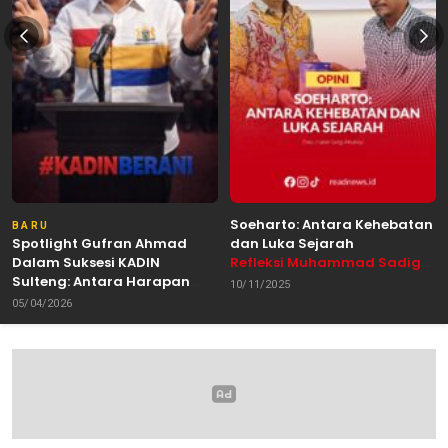
Soeharto: Antara Kehebatan
BARU
Spotlight Gufran Ahmad
dan Luka Sejarah
Dalam Suksesi KADIN
Refleksi Muhammad Sadig
Sulteng: Antara Harapan
Alhabsyie, Akademisi UIN
10/11/2025
dan Kebutuhan Perubahan
Datokarama Palu /
05/04/2026
Oleh: Anshar Munir
Pemerhati Gerakan
Mahasiswa