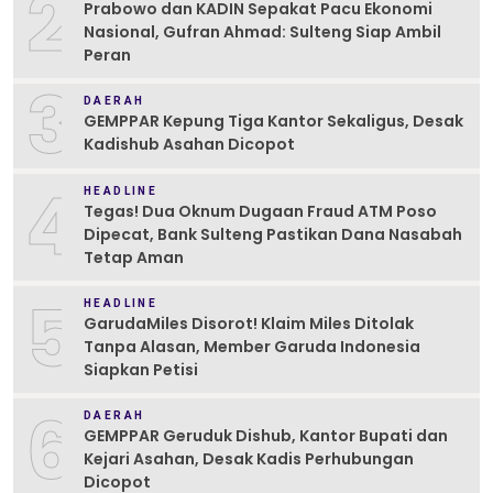
2
Prabowo dan KADIN Sepakat Pacu Ekonomi
Nasional, Gufran Ahmad: Sulteng Siap Ambil
Peran
3
DAERAH
GEMPPAR Kepung Tiga Kantor Sekaligus, Desak
Kadishub Asahan Dicopot
4
HEADLINE
Tegas! Dua Oknum Dugaan Fraud ATM Poso
Dipecat, Bank Sulteng Pastikan Dana Nasabah
Tetap Aman
5
HEADLINE
GarudaMiles Disorot! Klaim Miles Ditolak
Tanpa Alasan, Member Garuda Indonesia
Siapkan Petisi
6
DAERAH
GEMPPAR Geruduk Dishub, Kantor Bupati dan
Kejari Asahan, Desak Kadis Perhubungan
Dicopot