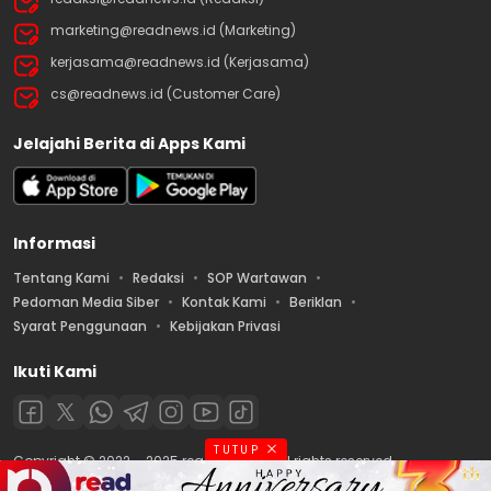
marketing@readnews.id (Marketing)
kerjasama@readnews.id (Kerjasama)
cs@readnews.id (Customer Care)
Jelajahi Berita di Apps Kami
Informasi
Tentang Kami
Redaksi
SOP Wartawan
Pedoman Media Siber
Kontak Kami
Beriklan
Syarat Penggunaan
Kebijakan Privasi
Ikuti Kami
TUTUP
Copyright © 2022 – 2025 readnews.id | All rights reserved.