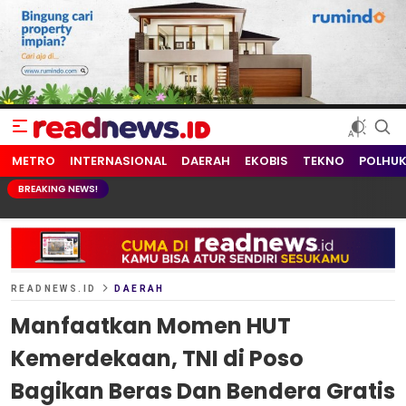
readnews.id
Berita Terkini, Update Terbaru Hari ini dari Indonesia dan Dunia
METRO
INTERNASIONAL
DAERAH
EKOBIS
TEKNO
POLHU
BREAKING NEWS!
READNEWS.ID
DAERAH
Manfaatkan Momen HUT
Kemerdekaan, TNI di Poso
Bagikan Beras Dan Bendera Gratis