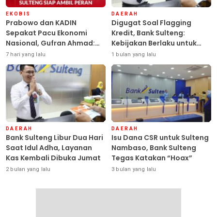
EKOBIS
DAERAH
Prabowo dan KADIN
Digugat Soal Flagging
Sepakat Pacu Ekonomi
Kredit, Bank Sulteng:
Nasional, Gufran Ahmad:
Kebijakan Berlaku untuk
Sulteng Siap Ambil Peran
Seluruh Debitur ASN
7 hari yang lalu
1 bulan yang lalu
DAERAH
DAERAH
Bank Sulteng Libur Dua Hari
Isu Dana CSR untuk Sulteng
Saat Idul Adha, Layanan
Nambaso, Bank Sulteng
Kas Kembali Dibuka Jumat
Tegas Katakan “Hoax”
2 bulan yang lalu
3 bulan yang lalu