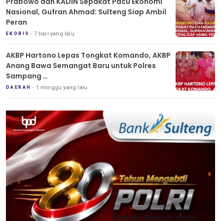
Prabowo dan KADIN Sepakat Pacu Ekonomi
Nasional, Gufran Ahmad: Sulteng Siap Ambil
Peran
7 hari yang lalu
EKOBIS
AKBP Hartono Lepas Tongkat Komando, AKBP
Anang Bawa Semangat Baru untuk Polres
Sampang
Tradisi Pedang Pora Iringi Sertijab Kapolres
1 minggu yang lalu
DAERAH
Sampang