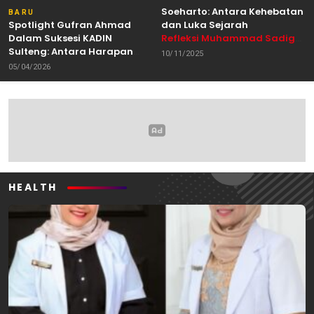
Soeharto: Antara Kehebatan
BARU
Spotlight Gufran Ahmad
dan Luka Sejarah
Dalam Suksesi KADIN
Refleksi Muhammad Sadig
Sulteng: Antara Harapan
Alhabsyie, Akademisi UIN
10/11/2025
dan Kebutuhan Perubahan
Datokarama Palu /
05/04/2026
Oleh: Anshar Munir
Pemerhati Gerakan
Mahasiswa
HEALTH