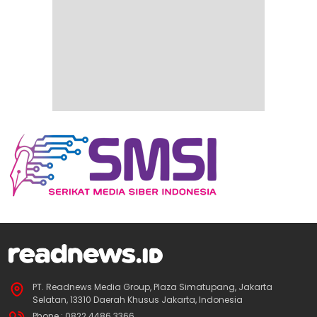
PT. Readnews Media Group, Plaza Simatupang, Jakarta
Selatan, 13310 Daerah Khusus Jakarta, Indonesia
Phone : 0822 4486 3366