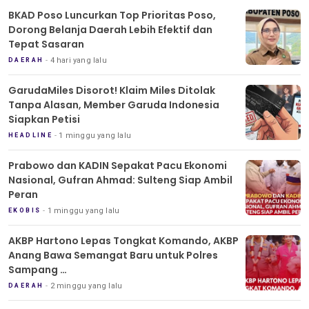
BKAD Poso Luncurkan Top Prioritas Poso,
Dorong Belanja Daerah Lebih Efektif dan
Tepat Sasaran
4 hari yang lalu
DAERAH
GarudaMiles Disorot! Klaim Miles Ditolak
Tanpa Alasan, Member Garuda Indonesia
Siapkan Petisi
1 minggu yang lalu
HEADLINE
Prabowo dan KADIN Sepakat Pacu Ekonomi
Nasional, Gufran Ahmad: Sulteng Siap Ambil
Peran
1 minggu yang lalu
EKOBIS
AKBP Hartono Lepas Tongkat Komando, AKBP
Anang Bawa Semangat Baru untuk Polres
Sampang
Tradisi Pedang Pora Iringi Sertijab Kapolres
2 minggu yang lalu
DAERAH
Sampang