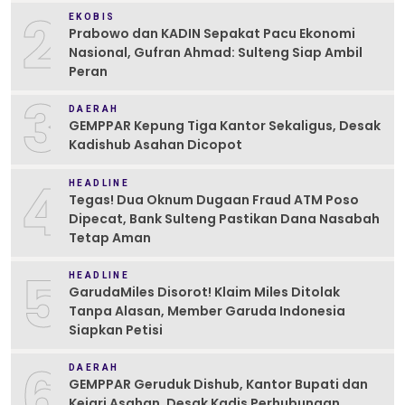
2
EKOBIS
Prabowo dan KADIN Sepakat Pacu Ekonomi
Nasional, Gufran Ahmad: Sulteng Siap Ambil
Peran
3
DAERAH
GEMPPAR Kepung Tiga Kantor Sekaligus, Desak
Kadishub Asahan Dicopot
4
HEADLINE
Tegas! Dua Oknum Dugaan Fraud ATM Poso
Dipecat, Bank Sulteng Pastikan Dana Nasabah
Tetap Aman
5
HEADLINE
GarudaMiles Disorot! Klaim Miles Ditolak
Tanpa Alasan, Member Garuda Indonesia
Siapkan Petisi
6
DAERAH
GEMPPAR Geruduk Dishub, Kantor Bupati dan
Kejari Asahan, Desak Kadis Perhubungan