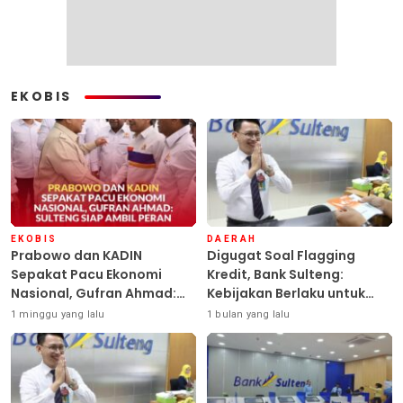
EKOBIS
EKOBIS
DAERAH
Prabowo dan KADIN
Digugat Soal Flagging
Sepakat Pacu Ekonomi
Kredit, Bank Sulteng:
Nasional, Gufran Ahmad:
Kebijakan Berlaku untuk
Sulteng Siap Ambil Peran
Seluruh Debitur ASN
1 minggu yang lalu
1 bulan yang lalu