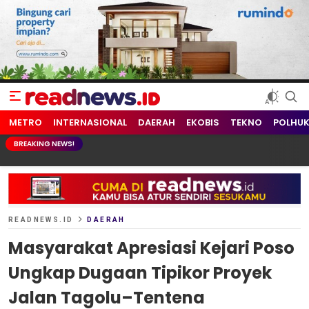
readnews.id
Berita Terkini, Update Terbaru Hari ini dari Indonesia dan Dunia
METRO
INTERNASIONAL
DAERAH
EKOBIS
TEKNO
POLHU
BREAKING NEWS!
READNEWS.ID
DAERAH
Masyarakat Apresiasi Kejari Poso
Ungkap Dugaan Tipikor Proyek
Jalan Tagolu–Tentena