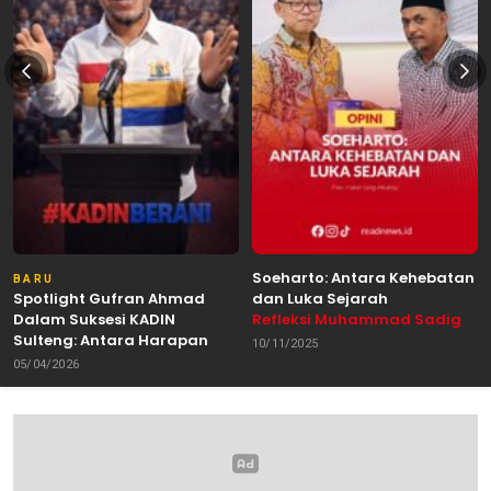
Soeharto: Antara Kehebatan
BARU
Spotlight Gufran Ahmad
dan Luka Sejarah
Dalam Suksesi KADIN
Refleksi Muhammad Sadig
Sulteng: Antara Harapan
Alhabsyie, Akademisi UIN
10/11/2025
dan Kebutuhan Perubahan
Datokarama Palu /
05/04/2026
Oleh: Anshar Munir
Pemerhati Gerakan
Mahasiswa