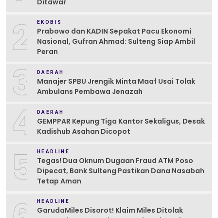
Ditawar
2
EKOBIS
Prabowo dan KADIN Sepakat Pacu Ekonomi
Nasional, Gufran Ahmad: Sulteng Siap Ambil
Peran
3
DAERAH
Manajer SPBU Jrengik Minta Maaf Usai Tolak
Ambulans Pembawa Jenazah
4
DAERAH
GEMPPAR Kepung Tiga Kantor Sekaligus, Desak
Kadishub Asahan Dicopot
5
HEADLINE
Tegas! Dua Oknum Dugaan Fraud ATM Poso
Dipecat, Bank Sulteng Pastikan Dana Nasabah
Tetap Aman
6
HEADLINE
GarudaMiles Disorot! Klaim Miles Ditolak