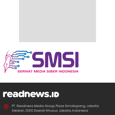
PT. Readnews Media Group, Plaza Simatupang, Jakarta
Selatan, 13310 Daerah Khusus Jakarta, Indonesia