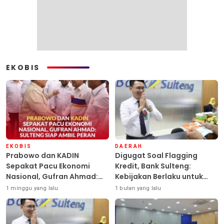
EKOBIS
EKOBIS
DAERAH
Prabowo dan KADIN
Digugat Soal Flagging
Sepakat Pacu Ekonomi
Kredit, Bank Sulteng:
Nasional, Gufran Ahmad:
Kebijakan Berlaku untuk
Sulteng Siap Ambil Peran
Seluruh Debitur ASN
1 minggu yang lalu
1 bulan yang lalu