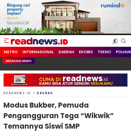
readnews.id
Berita Terkini, Update Terbaru Hari ini dari Indonesia dan Dunia
METRO
INTERNASIONAL
DAERAH
EKOBIS
TEKNO
POLHU
BREAKING NEWS!
READNEWS.ID
DAERAH
Modus Bukber, Pemuda
Pengangguran Tega “Wikwik”
Temannya Siswi SMP