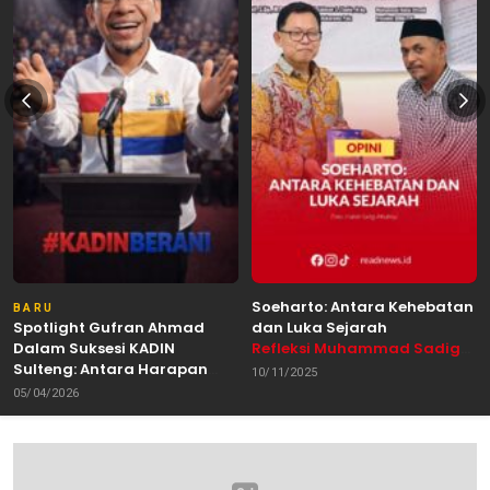
Soeharto: Antara Kehebatan
BARU
Spotlight Gufran Ahmad
dan Luka Sejarah
Dalam Suksesi KADIN
Refleksi Muhammad Sadig
Sulteng: Antara Harapan
Alhabsyie, Akademisi UIN
10/11/2025
dan Kebutuhan Perubahan
Datokarama Palu /
05/04/2026
Oleh: Anshar Munir
Pemerhati Gerakan
Mahasiswa