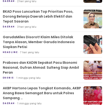
2 hari yang lalu
DAERAH
BKAD Poso Luncurkan Top Prioritas Poso,
Dorong Belanja Daerah Lebih Efektif dan
Tepat Sasaran
3 hari yang lalu
DAERAH
GarudaMiles Disorot! Klaim Miles Ditolak
Tanpa Alasan, Member Garuda Indonesia
Siapkan Petisi
7 hari yang lalu
HEADLINE
Prabowo dan KADIN Sepakat Pacu Ekonomi
Nasional, Gufran Ahmad: Sulteng Siap Ambil
Peran
1 minggu yang lalu
EKOBIS
AKBP Hartono Lepas Tongkat Komando, AKBP
Anang Bawa Semangat Baru untuk Polres
Sampang
Tradisi Pedang Pora Iringi Sertijab Kapolres
1 minggu yang lalu
DAERAH