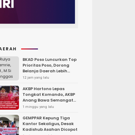
AERAH
BKAD Poso Luncurkan Top
Prioritas Poso, Dorong
Belanja Daerah Lebih
Efektif dan Tepat
12 jam yang lalu
Sasaran
AKBP Hartono Lepas
Tongkat Komando, AKBP
Anang Bawa Semangat
Baru untuk Polres
1 minggu yang lalu
Sampang
GEMPPAR Kepung Tiga
Kantor Sekaligus, Desak
Kadishub Asahan Dicopot