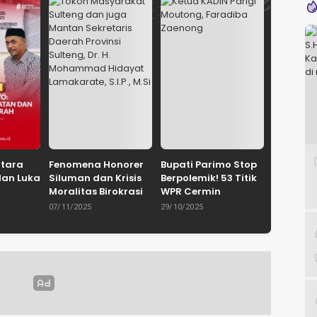
ntara
Fenomena Honorer
Bupati Parimo Stop
dan Luka
Siluman dan Krisis
Berpolemik! 53 Titik
Moralitas Birokrasi
WPR Cermin
uhammad
Oleh: Dr. H.
Retaknya Tata
07/11/2025
29/10/2025
yie,
Mohammad
Kelola
IN
Hidayat
Pemerintahan
Palu /
Lamakarate, S.I.P.,
Gerakan
M.Si