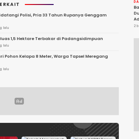
D
TERKAIT
Ba
Du
datangi Polisi, Pria 33 Tahun Rupanya Genggam
Ad
Ka
2 b
g lalu
Di
luas 1,5 Hektare Terbakar di Padangsidimpuan
g lalu
ri Pohon Kelapa 8 Meter, Warga Tapsel Meregang
g lalu