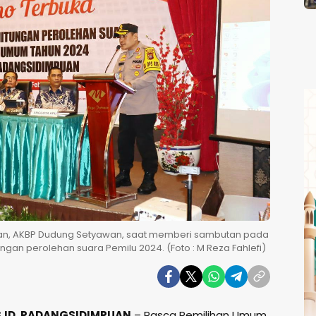
uan, AKBP Dudung Setyawan, saat memberi sambutan pada
ungan perolehan suara Pemilu 2024. (Foto : M Reza Fahlefi)
.ID, PADANGSIDIMPUAN
– Pasca Pemilihan Umum