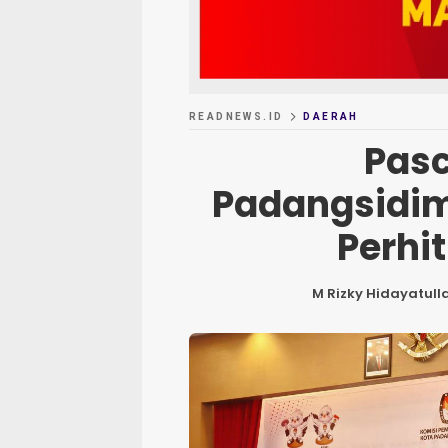
READNEWS.ID
DAERAH
Pasc
Padangsidim
Perhi
M Rizky Hidayatull