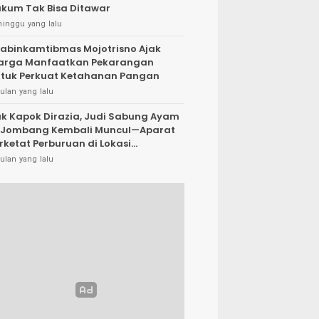
kum Tak Bisa Ditawar
minggu yang lalu
abinkamtibmas Mojotrisno Ajak
arga Manfaatkan Pekarangan
tuk Perkuat Ketahanan Pangan
ulan yang lalu
k Kapok Dirazia, Judi Sabung Ayam
 Jombang Kembali Muncul—Aparat
rketat Perburuan di Lokasi
rsembunyi
ulan yang lalu