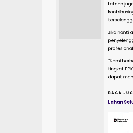
Letnan juga
kontribusi
terselengga
Jika nanti 
penyeleng
profesiona
“Kami berh
tingkat PP
dapat menj
BACA JUG
Lahan Sel