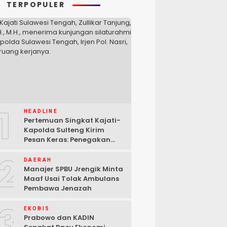
TERPOPULER
1
HEADLINE
Pertemuan Singkat Kajati-
Kapolda Sulteng Kirim
Pesan Keras: Penegakan
Hukum Tak Bisa Ditawar
2
DAERAH
Manajer SPBU Jrengik Minta
Maaf Usai Tolak Ambulans
Pembawa Jenazah
3
EKOBIS
Prabowo dan KADIN