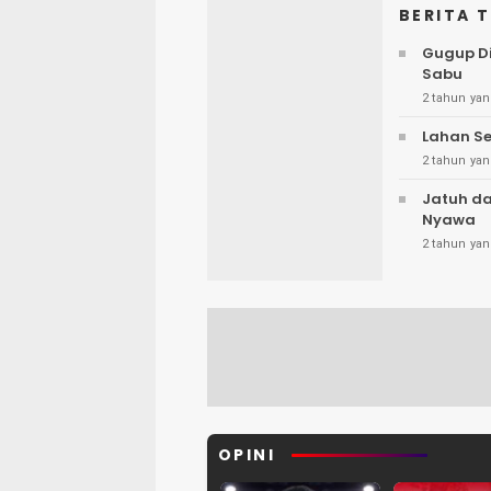
BERITA 
Gugup Di
Sabu
2 tahun yan
Lahan Se
2 tahun yan
Jatuh da
Nyawa
2 tahun yan
OPINI