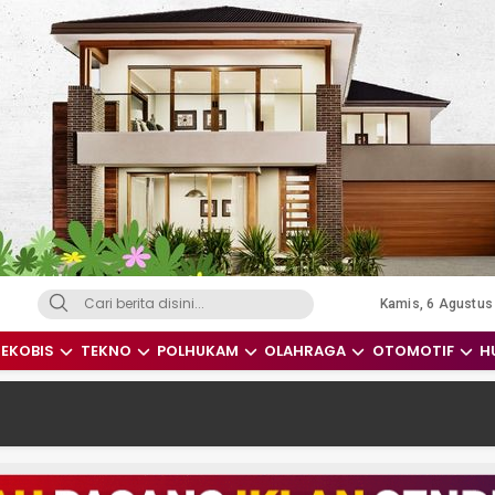
Kamis, 6 Agustus
dari Indonesia dan Dunia
EKOBIS
TEKNO
POLHUKAM
OLAHRAGA
OTOMOTIF
H