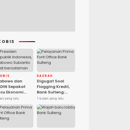
KOBIS
KOBIS
DAERAH
rabowo dan
Digugat Soal
DIN Sepakat
Flagging Kredit,
cu Ekonomi
Bank Sulteng:
sional, Gufran
Kebijakan Berlaku
ari yang lalu
1 bulan yang lalu
mad: Sulteng
untuk Seluruh
ap Ambil Peran
Debitur ASN