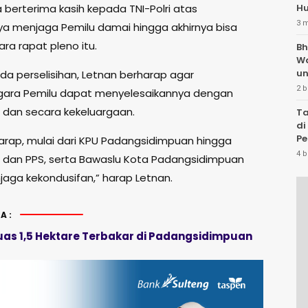
 berterima kasih kepada TNI-Polri atas
Hu
3 
nya menjaga Pemilu damai hingga akhirnya bisa
ra rapat pleno itu.
Bh
W
un
ada perselisihan, Letnan berharap agar
2 b
gara Pemilu dapat menyelesaikannya dengan
l dan secara kekeluargaan.
Ta
di
Pe
arap, mulai dari KPU Padangsidimpuan hingga
Te
4 b
K dan PPS, serta Bawaslu Kota Padangsidimpuan
aga kekondusifan,” harap Letnan.
A:
uas 1,5 Hektare Terbakar di Padangsidimpuan