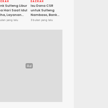
AERAH
DAERAH
nk Sulteng Libur
Isu Dana CSR
a Hari Saat Idul
untuk Sulteng
ha, Layanan
Nambaso, Bank
s Kembali
Sulteng Tegas
ulan yang lalu
3 bulan yang lalu
buka Jumat
Katakan “Hoax”