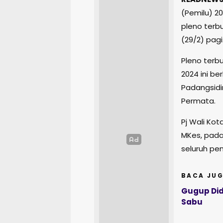
(Pemilu) 20
pleno terb
(29/2) pagi
Pleno terb
2024 ini b
Padangsidi
Permata.
Pj Wali Ko
MKes, pad
seluruh pe
BACA JUG
Gugup Did
Sabu