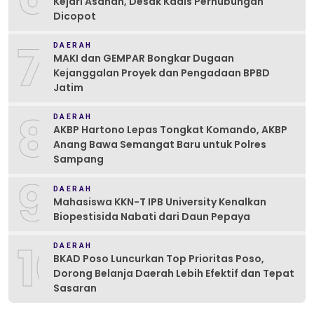
Kejari Asahan, Desak Kadis Perhubungan
Dicopot
7
DAERAH
MAKI dan GEMPAR Bongkar Dugaan
Kejanggalan Proyek dan Pengadaan BPBD
Jatim
8
DAERAH
AKBP Hartono Lepas Tongkat Komando, AKBP
Anang Bawa Semangat Baru untuk Polres
Sampang
9
DAERAH
Mahasiswa KKN-T IPB University Kenalkan
Biopestisida Nabati dari Daun Pepaya
10
DAERAH
BKAD Poso Luncurkan Top Prioritas Poso,
Dorong Belanja Daerah Lebih Efektif dan Tepat
Sasaran