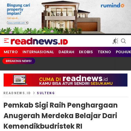
readnews.id
Berita Terkini, Update Terbaru Hari ini dari Indonesia dan Dunia
METRO
INTERNASIONAL
DAERAH
EKOBIS
TEKNO
POLHU
BREAKING NEWS!
READNEWS.ID
SULTENG
Pemkab Sigi Raih Penghargaan
Anugerah Merdeka Belajar Dari
Kemendikbudristek RI