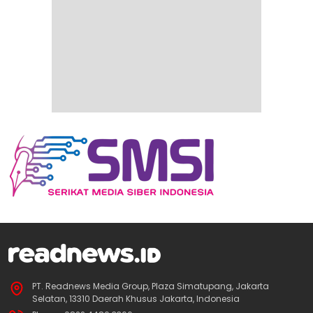
PT. Readnews Media Group, Plaza Simatupang, Jakarta
Selatan, 13310 Daerah Khusus Jakarta, Indonesia