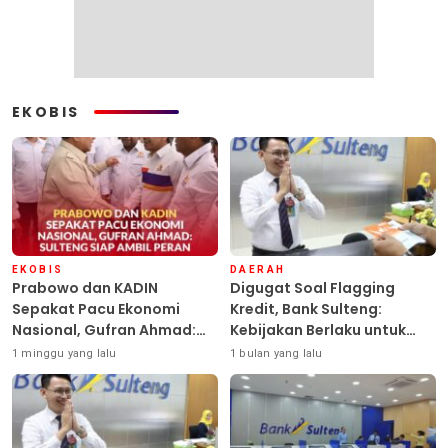
EKOBIS
EKOBIS
DAERAH
Prabowo dan KADIN
Digugat Soal Flagging
Sepakat Pacu Ekonomi
Kredit, Bank Sulteng:
Nasional, Gufran Ahmad:
Kebijakan Berlaku untuk
Sulteng Siap Ambil Peran
Seluruh Debitur ASN
1 minggu yang lalu
1 bulan yang lalu