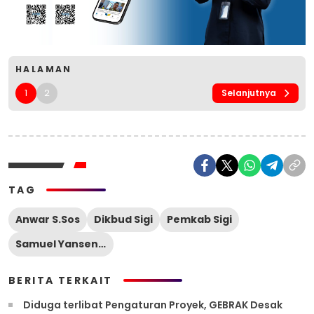
HALAMAN
1
2
Selanjutnya
TAG
Anwar S.Sos
Dikbud Sigi
Pemkab Sigi
Samuel Yansen Pongi
BERITA TERKAIT
Diduga terlibat Pengaturan Proyek, GEBRAK Desak