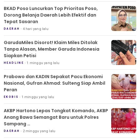
BKAD Poso Luncurkan Top Prioritas Poso,
Dorong Belanja Daerah Lebih Efektif dan
Tepat Sasaran
4 hari yang lalu
DAERAH
GarudaMiles Disorot! Klaim Miles Ditolak
Tanpa Alasan, Member Garuda Indonesia
Siapkan Petisi
1 minggu yang lalu
HEADLINE
Prabowo dan KADIN Sepakat Pacu Ekonomi
Nasional, Gufran Ahmad: Sulteng Siap Ambil
Peran
1 minggu yang lalu
EKOBIS
AKBP Hartono Lepas Tongkat Komando, AKBP
Anang Bawa Semangat Baru untuk Polres
Sampang
Tradisi Pedang Pora Iringi Sertijab Kapolres
2 minggu yang lalu
DAERAH
Sampang