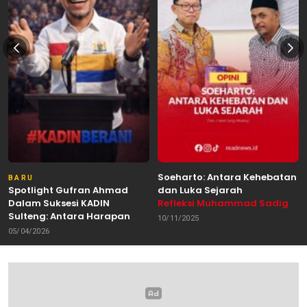
Soeharto: Antara Kehebatan
BARU
Spotlight Gufran Ahmad
dan Luka Sejarah
Dalam Suksesi KADIN
Refleksi Muhammad Sadig
Sulteng: Antara Harapan
Alhabsyie, Akademisi UIN
10/11/2025
dan Kebutuhan Perubahan
Datokarama Palu /
05/04/2026
Oleh: Anshar Munir
Pemerhati Gerakan
Mahasiswa