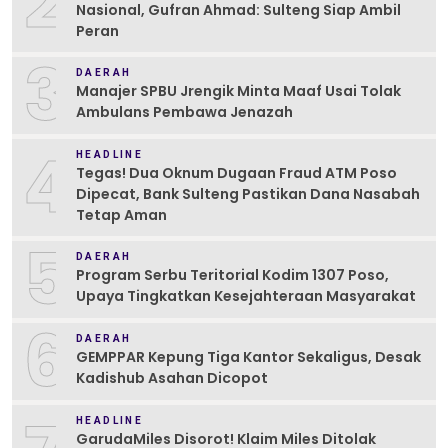
2
Nasional, Gufran Ahmad: Sulteng Siap Ambil
Peran
3
DAERAH
Manajer SPBU Jrengik Minta Maaf Usai Tolak
Ambulans Pembawa Jenazah
4
HEADLINE
Tegas! Dua Oknum Dugaan Fraud ATM Poso
Dipecat, Bank Sulteng Pastikan Dana Nasabah
Tetap Aman
5
DAERAH
Program Serbu Teritorial Kodim 1307 Poso,
Upaya Tingkatkan Kesejahteraan Masyarakat
6
DAERAH
GEMPPAR Kepung Tiga Kantor Sekaligus, Desak
Kadishub Asahan Dicopot
HEADLINE
GarudaMiles Disorot! Klaim Miles Ditolak