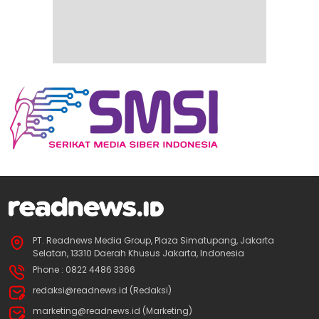
PT. Readnews Media Group, Plaza Simatupang, Jakarta
Selatan, 13310 Daerah Khusus Jakarta, Indonesia
Phone : 0822 4486 3366
redaksi@readnews.id (Redaksi)
marketing@readnews.id (Marketing)