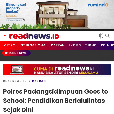
readnews.id
Berita Terkini, Update Terbaru Hari ini dari Indonesia dan Dunia
METRO
INTERNASIONAL
DAERAH
EKOBIS
TEKNO
POLHU
BREAKING NEWS!
READNEWS.ID
DAERAH
Polres Padangsidimpuan Goes to
School: Pendidikan Berlalulintas
Sejak Dini