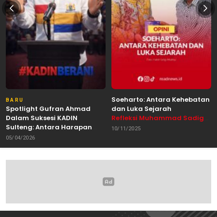
Soeharto: Antara Kehebatan
BARU
Spotlight Gufran Ahmad
dan Luka Sejarah
Dalam Suksesi KADIN
Refleksi Muhammad Sadig
Sulteng: Antara Harapan
Alhabsyie, Akademisi UIN
10/11/2025
dan Kebutuhan Perubahan
Datokarama Palu /
05/04/2026
Oleh: Anshar Munir
Pemerhati Gerakan
Mahasiswa