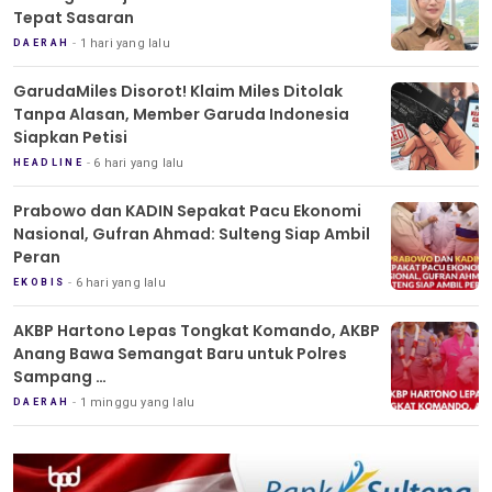
Tepat Sasaran
1 hari yang lalu
DAERAH
GarudaMiles Disorot! Klaim Miles Ditolak
Tanpa Alasan, Member Garuda Indonesia
Siapkan Petisi
6 hari yang lalu
HEADLINE
Prabowo dan KADIN Sepakat Pacu Ekonomi
Nasional, Gufran Ahmad: Sulteng Siap Ambil
Peran
6 hari yang lalu
EKOBIS
AKBP Hartono Lepas Tongkat Komando, AKBP
Anang Bawa Semangat Baru untuk Polres
Sampang
Tradisi Pedang Pora Iringi Sertijab Kapolres
1 minggu yang lalu
DAERAH
Sampang