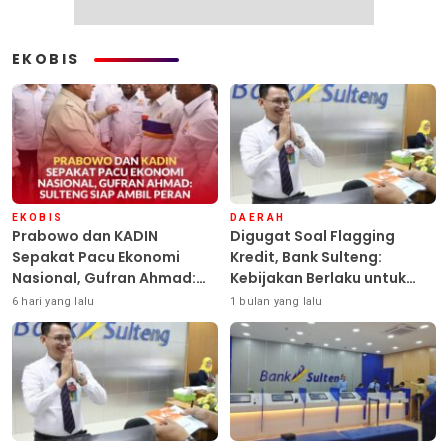
EKOBIS
EKOBIS
DAERAH
Prabowo dan KADIN
Digugat Soal Flagging
Sepakat Pacu Ekonomi
Kredit, Bank Sulteng:
Nasional, Gufran Ahmad:
Kebijakan Berlaku untuk
Sulteng Siap Ambil Peran
Seluruh Debitur ASN
6 hari yang lalu
1 bulan yang lalu