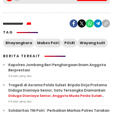
TAG
Bhayangkara
Mabes Polri
POLRI
Wayang kulit
BERITA TERKAIT
Kapolres Jombang Beri Penghargaan Enam Anggota
Berprestasi
5 bulan yang lalu
Tragedi di Asrama Polda Sulsel: Bripda Dirja Pratama
Diduga Dianiaya Senior, Satu Tersangka Diamankan
Diduga Dianiaya Senior, Anggota Muda Polda Sulsel
Meninggal Dunia
6 bulan yang lalu
Solidaritas TNI Polri : Perbaikan Markas Polres Tarakan