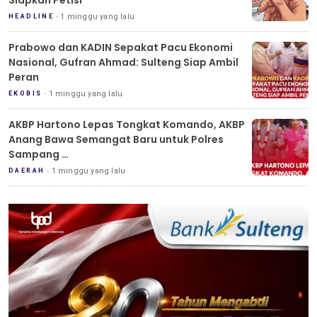
Siapkan Petisi
1 minggu yang lalu
HEADLINE
Prabowo dan KADIN Sepakat Pacu Ekonomi
Nasional, Gufran Ahmad: Sulteng Siap Ambil
Peran
1 minggu yang lalu
EKOBIS
AKBP Hartono Lepas Tongkat Komando, AKBP
Anang Bawa Semangat Baru untuk Polres
Sampang
Tradisi Pedang Pora Iringi Sertijab Kapolres
1 minggu yang lalu
DAERAH
Sampang