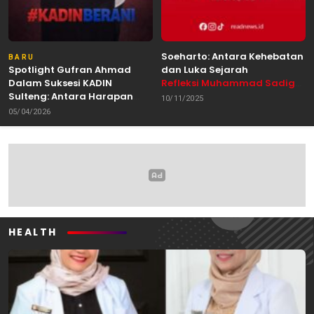
Soeharto: Antara Kehebatan
BARU
Spotlight Gufran Ahmad
dan Luka Sejarah
Dalam Suksesi KADIN
Refleksi Muhammad Sadig
Sulteng: Antara Harapan
Alhabsyie, Akademisi UIN
10/11/2025
dan Kebutuhan Perubahan
Datokarama Palu /
05/04/2026
Oleh: Anshar Munir
Pemerhati Gerakan
Mahasiswa
HEALTH