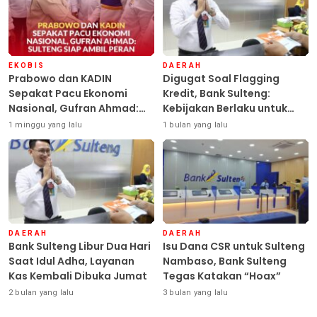
EKOBIS
DAERAH
Prabowo dan KADIN
Digugat Soal Flagging
Sepakat Pacu Ekonomi
Kredit, Bank Sulteng:
Nasional, Gufran Ahmad:
Kebijakan Berlaku untuk
Sulteng Siap Ambil Peran
Seluruh Debitur ASN
1 minggu yang lalu
1 bulan yang lalu
DAERAH
DAERAH
Bank Sulteng Libur Dua Hari
Isu Dana CSR untuk Sulteng
Saat Idul Adha, Layanan
Nambaso, Bank Sulteng
Kas Kembali Dibuka Jumat
Tegas Katakan “Hoax”
2 bulan yang lalu
3 bulan yang lalu