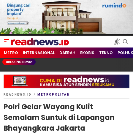
readnews.id
Berita Terkini, Update Terbaru Hari ini dari Indonesia dan Dunia
METRO
INTERNASIONAL
DAERAH
EKOBIS
TEKNO
POLHU
BREAKING NEWS!
READNEWS.ID
METROPOLITAN
Polri Gelar Wayang Kulit
Semalam Suntuk di Lapangan
Bhayangkara Jakarta