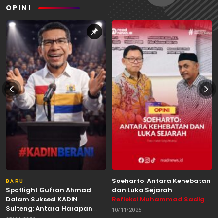
OPINI
Soeharto: Antara Kehebatan
BARU
Spotlight Gufran Ahmad
dan Luka Sejarah
Dalam Suksesi KADIN
Refleksi Muhammad Sadig
Sulteng: Antara Harapan
Alhabsyie, Akademisi UIN
10/11/2025
dan Kebutuhan Perubahan
Datokarama Palu /