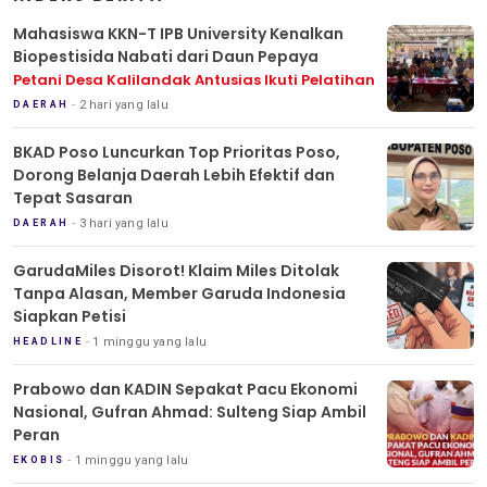
Mahasiswa KKN-T IPB University Kenalkan
Biopestisida Nabati dari Daun Pepaya
Petani Desa Kalilandak Antusias Ikuti Pelatihan
2 hari yang lalu
DAERAH
BKAD Poso Luncurkan Top Prioritas Poso,
Dorong Belanja Daerah Lebih Efektif dan
Tepat Sasaran
3 hari yang lalu
DAERAH
GarudaMiles Disorot! Klaim Miles Ditolak
Tanpa Alasan, Member Garuda Indonesia
Siapkan Petisi
1 minggu yang lalu
HEADLINE
Prabowo dan KADIN Sepakat Pacu Ekonomi
Nasional, Gufran Ahmad: Sulteng Siap Ambil
Peran
1 minggu yang lalu
EKOBIS