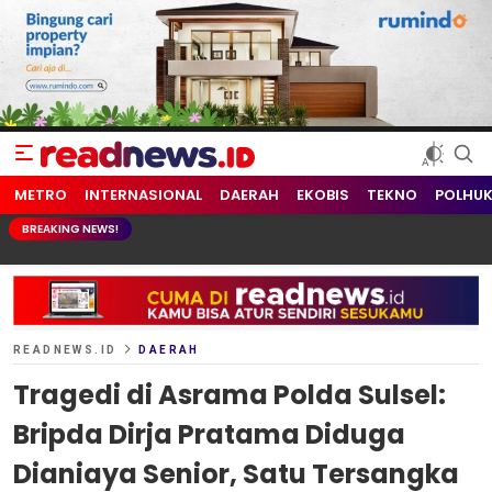
readnews.id
Berita Terkini, Update Terbaru Hari ini dari Indonesia dan Dunia
METRO
INTERNASIONAL
DAERAH
EKOBIS
TEKNO
POLHU
BREAKING NEWS!
READNEWS.ID
DAERAH
Tragedi di Asrama Polda Sulsel:
Bripda Dirja Pratama Diduga
Dianiaya Senior, Satu Tersangka