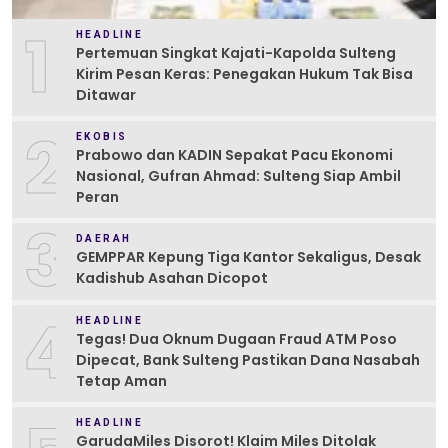
1
HEADLINE
Pertemuan Singkat Kajati-Kapolda Sulteng
Kirim Pesan Keras: Penegakan Hukum Tak Bisa
Ditawar
2
EKOBIS
Prabowo dan KADIN Sepakat Pacu Ekonomi
Nasional, Gufran Ahmad: Sulteng Siap Ambil
Peran
3
DAERAH
GEMPPAR Kepung Tiga Kantor Sekaligus, Desak
Kadishub Asahan Dicopot
4
HEADLINE
Tegas! Dua Oknum Dugaan Fraud ATM Poso
Dipecat, Bank Sulteng Pastikan Dana Nasabah
Tetap Aman
HEADLINE
GarudaMiles Disorot! Klaim Miles Ditolak