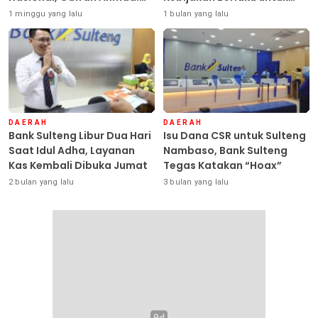
Sulteng Siap Ambil Peran
Seluruh Debitur ASN
1 minggu yang lalu
1 bulan yang lalu
DAERAH
DAERAH
Bank Sulteng Libur Dua Hari
Isu Dana CSR untuk Sulteng
Saat Idul Adha, Layanan
Nambaso, Bank Sulteng
Kas Kembali Dibuka Jumat
Tegas Katakan “Hoax”
2 bulan yang lalu
3 bulan yang lalu