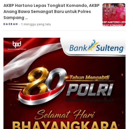
AKBP Hartono Lepas Tongkat Komando, AKBP
Anang Bawa Semangat Baru untuk Polres
Sampang
Tradisi Pedang Pora Iringi Sertijab Kapolres
1 minggu yang lalu
DAERAH
Sampang