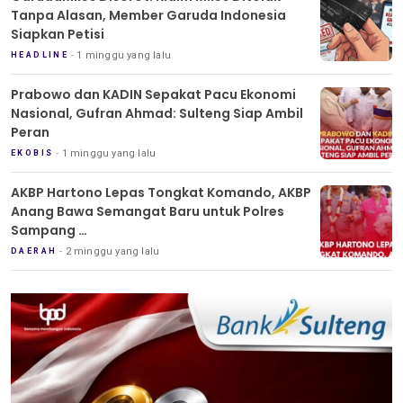
Tanpa Alasan, Member Garuda Indonesia
Siapkan Petisi
1 minggu yang lalu
HEADLINE
Prabowo dan KADIN Sepakat Pacu Ekonomi
Nasional, Gufran Ahmad: Sulteng Siap Ambil
Peran
1 minggu yang lalu
EKOBIS
AKBP Hartono Lepas Tongkat Komando, AKBP
Anang Bawa Semangat Baru untuk Polres
Sampang
Tradisi Pedang Pora Iringi Sertijab Kapolres
2 minggu yang lalu
DAERAH
Sampang