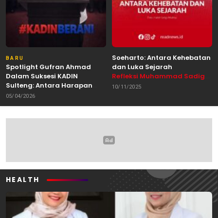
Soeharto: Antara Kehebatan
BARU
Spotlight Gufran Ahmad
dan Luka Sejarah
Dalam Suksesi KADIN
Refleksi Muhammad Sadig
Sulteng: Antara Harapan
Alhabsyie, Akademisi UIN
10/11/2025
dan Kebutuhan Perubahan
Datokarama Palu /
05/04/2026
Oleh: Anshar Munir
Pemerhati Gerakan
Mahasiswa
HEALTH