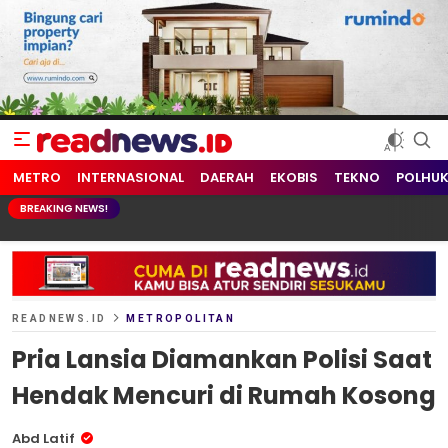
readnews.id
Berita Terkini, Update Terbaru Hari ini dari Indonesia dan Dunia
METRO
INTERNASIONAL
DAERAH
EKOBIS
TEKNO
POLHU
BREAKING NEWS!
READNEWS.ID
METROPOLITAN
Pria Lansia Diamankan Polisi Saat
Hendak Mencuri di Rumah Kosong
Abd Latif