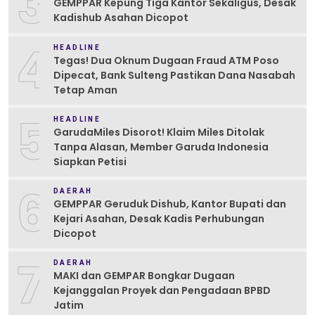
3
GEMPPAR Kepung Tiga Kantor Sekaligus, Desak
Kadishub Asahan Dicopot
4
HEADLINE
Tegas! Dua Oknum Dugaan Fraud ATM Poso
Dipecat, Bank Sulteng Pastikan Dana Nasabah
Tetap Aman
5
HEADLINE
GarudaMiles Disorot! Klaim Miles Ditolak
Tanpa Alasan, Member Garuda Indonesia
Siapkan Petisi
6
DAERAH
GEMPPAR Geruduk Dishub, Kantor Bupati dan
Kejari Asahan, Desak Kadis Perhubungan
Dicopot
7
DAERAH
MAKI dan GEMPAR Bongkar Dugaan
Kejanggalan Proyek dan Pengadaan BPBD
Jatim