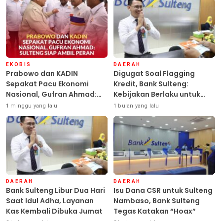
EKOBIS
DAERAH
Prabowo dan KADIN
Digugat Soal Flagging
Sepakat Pacu Ekonomi
Kredit, Bank Sulteng:
Nasional, Gufran Ahmad:
Kebijakan Berlaku untuk
Sulteng Siap Ambil Peran
Seluruh Debitur ASN
1 minggu yang lalu
1 bulan yang lalu
DAERAH
DAERAH
Bank Sulteng Libur Dua Hari
Isu Dana CSR untuk Sulteng
Saat Idul Adha, Layanan
Nambaso, Bank Sulteng
Kas Kembali Dibuka Jumat
Tegas Katakan “Hoax”