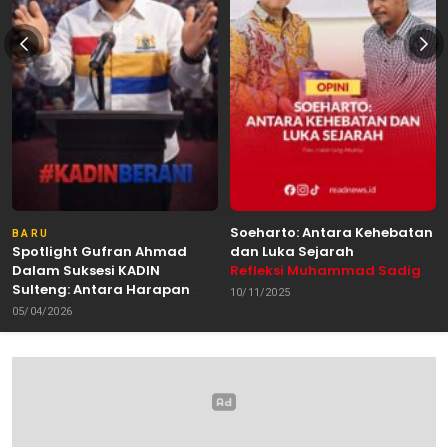
Soeharto: Antara Kehebatan
BARU
Spotlight Gufran Ahmad
dan Luka Sejarah
Dalam Suksesi KADIN
Refleksi Muhammad Sadig
Sulteng: Antara Harapan
Alhabsyie, Akademisi UIN
10/11/2025
dan Kebutuhan Perubahan
Datokarama Palu /
05/04/2026
Oleh: Anshar Munir
Pemerhati Gerakan
Mahasiswa