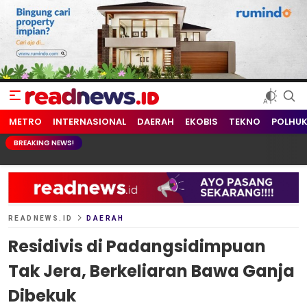
readnews.id
Berita Terkini, Update Terbaru Hari ini dari Indonesia dan Dunia
METRO
INTERNASIONAL
DAERAH
EKOBIS
TEKNO
POLHU
BREAKING NEWS!
READNEWS.ID
DAERAH
Residivis di Padangsidimpuan
Tak Jera, Berkeliaran Bawa Ganja
Dibekuk