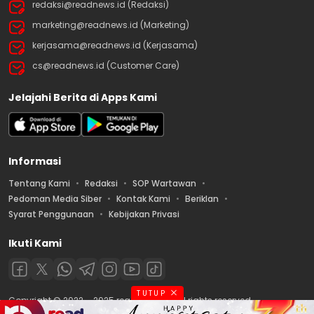
redaksi@readnews.id (Redaksi)
marketing@readnews.id (Marketing)
kerjasama@readnews.id (Kerjasama)
cs@readnews.id (Customer Care)
Jelajahi Berita di Apps Kami
Informasi
Tentang Kami
Redaksi
SOP Wartawan
Pedoman Media Siber
Kontak Kami
Beriklan
Syarat Penggunaan
Kebijakan Privasi
Ikuti Kami
TUTUP
Copyright © 2022 – 2025 readnews.id | All rights reserved.