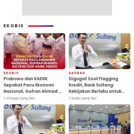
EKOBIS
EKOBIS
DAERAH
Prabowo dan KADIN
Digugat Soal Flagging
Sepakat Pacu Ekonomi
Kredit, Bank Sulteng:
Nasional, Gufran Ahmad:
Kebijakan Berlaku untuk
Sulteng Siap Ambil Peran
Seluruh Debitur ASN
1 minggu yang lalu
1 bulan yang lalu