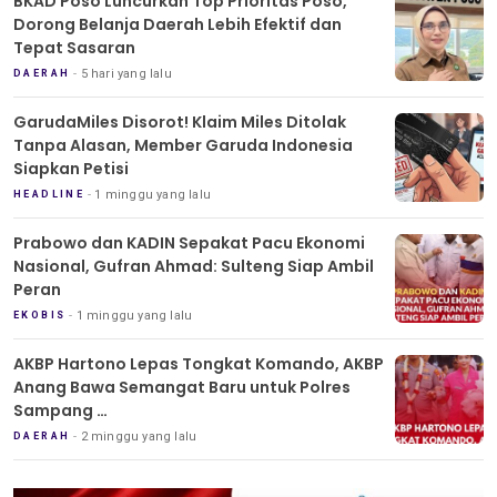
BKAD Poso Luncurkan Top Prioritas Poso,
Dorong Belanja Daerah Lebih Efektif dan
Tepat Sasaran
5 hari yang lalu
DAERAH
GarudaMiles Disorot! Klaim Miles Ditolak
Tanpa Alasan, Member Garuda Indonesia
Siapkan Petisi
1 minggu yang lalu
HEADLINE
Prabowo dan KADIN Sepakat Pacu Ekonomi
Nasional, Gufran Ahmad: Sulteng Siap Ambil
Peran
1 minggu yang lalu
EKOBIS
AKBP Hartono Lepas Tongkat Komando, AKBP
Anang Bawa Semangat Baru untuk Polres
Sampang
Tradisi Pedang Pora Iringi Sertijab Kapolres
2 minggu yang lalu
DAERAH
Sampang