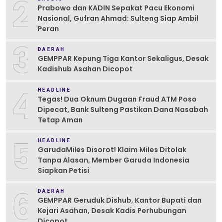
2
Prabowo dan KADIN Sepakat Pacu Ekonomi
Nasional, Gufran Ahmad: Sulteng Siap Ambil
Peran
3
DAERAH
GEMPPAR Kepung Tiga Kantor Sekaligus, Desak
Kadishub Asahan Dicopot
4
HEADLINE
Tegas! Dua Oknum Dugaan Fraud ATM Poso
Dipecat, Bank Sulteng Pastikan Dana Nasabah
Tetap Aman
5
HEADLINE
GarudaMiles Disorot! Klaim Miles Ditolak
Tanpa Alasan, Member Garuda Indonesia
Siapkan Petisi
6
DAERAH
GEMPPAR Geruduk Dishub, Kantor Bupati dan
Kejari Asahan, Desak Kadis Perhubungan
Dicopot