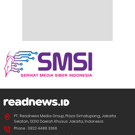
PT. Readnews Media Group, Plaza Simatupang, Jakarta
Selatan, 13310 Daerah Khusus Jakarta, Indonesia
Phone : 0822 4486 3366