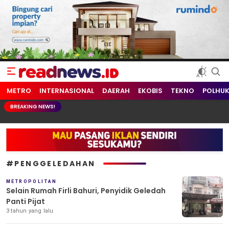
readnews.id
Berita Terkini, Update Terbaru Hari ini dari Indonesia dan Dunia
METRO
INTERNASIONAL
DAERAH
EKOBIS
TEKNO
POLHU
BREAKING NEWS!
#PENGGELEDAHAN
METROPOLITAN
Selain Rumah Firli Bahuri, Penyidik Geledah
Panti Pijat
3 tahun yang lalu