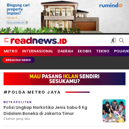
readnews.id
Berita Terkini, Update Terbaru Hari ini dari Indonesia dan Dunia
METRO
INTERNASIONAL
DAERAH
EKOBIS
TEKNO
POLHU
BREAKING NEWS!
#POLDA METRO JAYA
METROPOLITAN
Polisi Ungkap Narkotika Jenis Sabu 6 Kg
Didalam Boneka di Jakarta Timur
2 tahun yang lalu