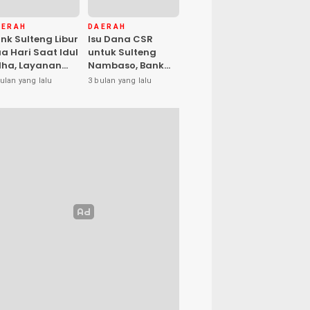
AERAH
DAERAH
nk Sulteng Libur
Isu Dana CSR
a Hari Saat Idul
untuk Sulteng
ha, Layanan
Nambaso, Bank
s Kembali
Sulteng Tegas
ulan yang lalu
3 bulan yang lalu
buka Jumat
Katakan “Hoax”