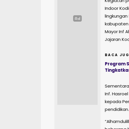
Kegiatan p
Indoor Kodi
lingkungan
kabupaten 
Mayor Inf 
Jajaran Ko
BACA JUG
Program S
Tingkatka
Sementara 
Inf. Hasroe
kepada Per
pendidikan.
“Alhamduli