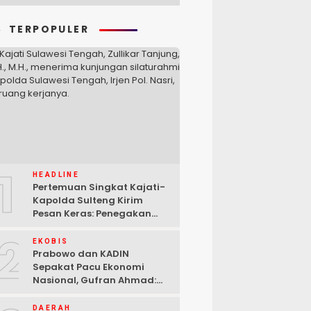
TERPOPULER
1
HEADLINE
Pertemuan Singkat Kajati-
Kapolda Sulteng Kirim
Pesan Keras: Penegakan
Hukum Tak Bisa Ditawar
2
EKOBIS
Prabowo dan KADIN
Sepakat Pacu Ekonomi
Nasional, Gufran Ahmad:
Sulteng Siap Ambil Peran
DAERAH