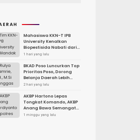
AERAH
Mahasiswa KKN-T IPB
University Kenalkan
Biopestisida Nabati dari
Daun Pepaya
1 hari yang lalu
BKAD Poso Luncurkan Top
Prioritas Poso, Dorong
Belanja Daerah Lebih
Efektif dan Tepat
2 hari yang lalu
Sasaran
AKBP Hartono Lepas
Tongkat Komando, AKBP
Anang Bawa Semangat
Baru untuk Polres
1 minggu yang lalu
Sampang