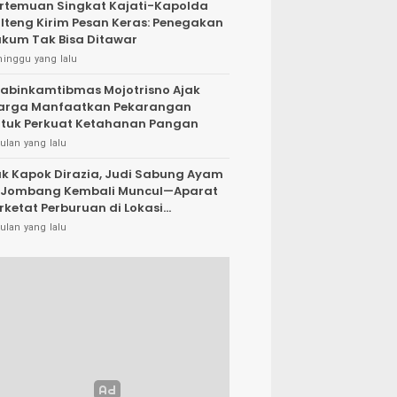
rtemuan Singkat Kajati-Kapolda
lteng Kirim Pesan Keras: Penegakan
kum Tak Bisa Ditawar
minggu yang lalu
abinkamtibmas Mojotrisno Ajak
arga Manfaatkan Pekarangan
tuk Perkuat Ketahanan Pangan
ulan yang lalu
k Kapok Dirazia, Judi Sabung Ayam
 Jombang Kembali Muncul—Aparat
rketat Perburuan di Lokasi
rsembunyi
ulan yang lalu