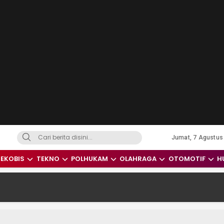
Jumat, 7 Agustus
dari Indonesia dan Dunia
EKOBIS
TEKNO
POLHUKAM
OLAHRAGA
OTOMOTIF
H