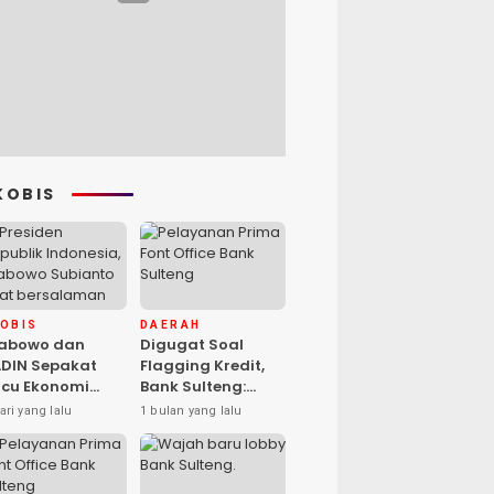
KOBIS
KOBIS
DAERAH
rabowo dan
Digugat Soal
DIN Sepakat
Flagging Kredit,
cu Ekonomi
Bank Sulteng:
sional, Gufran
Kebijakan Berlaku
ari yang lalu
1 bulan yang lalu
mad: Sulteng
untuk Seluruh
ap Ambil Peran
Debitur ASN