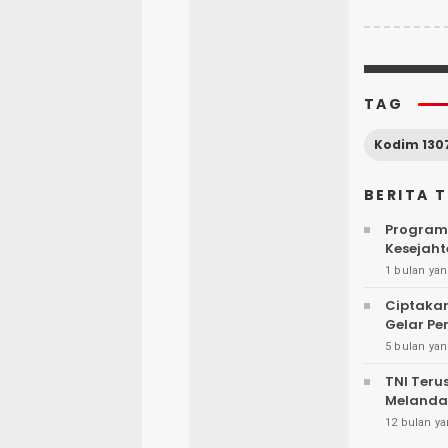
TAG
Kodim 130
BERITA 
Program 
Kesejah
1 bulan yan
Ciptakan
Gelar P
5 bulan yan
TNI Teru
Melanda
12 bulan ya