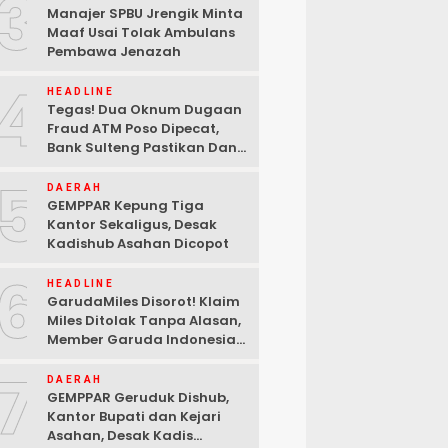
3
Manajer SPBU Jrengik Minta
Maaf Usai Tolak Ambulans
Pembawa Jenazah
4
HEADLINE
Tegas! Dua Oknum Dugaan
Fraud ATM Poso Dipecat,
Bank Sulteng Pastikan Dana
Nasabah Tetap Aman
5
DAERAH
GEMPPAR Kepung Tiga
Kantor Sekaligus, Desak
Kadishub Asahan Dicopot
6
HEADLINE
GarudaMiles Disorot! Klaim
Miles Ditolak Tanpa Alasan,
Member Garuda Indonesia
Siapkan Petisi
7
DAERAH
GEMPPAR Geruduk Dishub,
Kantor Bupati dan Kejari
Asahan, Desak Kadis