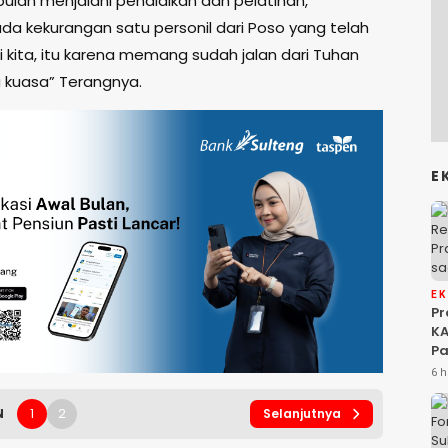
ulan menjalani pendidikan dan pelatihan,
da kekurangan satu personil dari Poso yang telah
 kita, itu karena memang sudah jalan dari Tuhan
kuasa” Terangnya.
E
E
P
KA
Pa
Na
6 h
Ah
Si
1
2
N
Selanjutnya