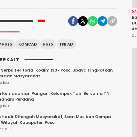
D
Ba
Du
Ad
Ka
2 b
Di
7 Poso
KOMCAD
Poso
TNI AD
TERKAIT
Serbu Teritorial Kodim 1307 Poso, Upaya Tingkatkan
teraan Masyarakat
g lalu
 Kemandirian Pangan, Kelompok Tani Bersama TNI
enanam Perdana
g lalu
s Hadir Ditengah Masyarakat, Saat Musibah Gempa
 Wilayah Kabupaten Poso
ng lalu