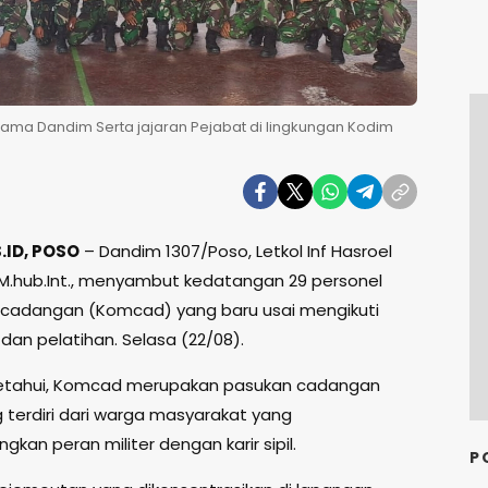
ama Dandim Serta jajaran Pejabat di lingkungan Kodim
ID, POSO
– Dandim 1307/Poso, Letkol Inf Hasroel
.,M.hub.Int., menyambut kedatangan 29 personel
cadangan (Komcad) yang baru usai mengikuti
dan pelatihan. Selasa (22/08).
ketahui, Komcad merupakan pasukan cadangan
g terdiri dari warga masyarakat yang
an peran militer dengan karir sipil.
P