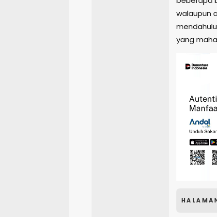
beberapa b
walaupun a
mendahului
yang maha 
HALAMA