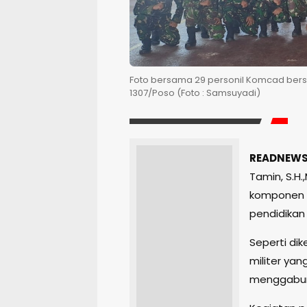
Foto bersama 29 personil Komcad bers
1307/Poso (Foto : Samsuyadi)
READNEWS.
Tamin, S.H
komponen 
pendidikan 
Seperti di
militer yan
menggabungk