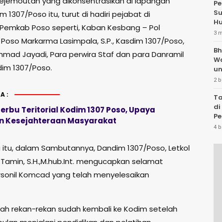
ejemoutan yang dikonsentrasikan di lapangan
Pe
Su
m 1307/Poso itu, turut di hadiri pejabat di
Hu
 Pemkab Poso seperti, Kaban Kesbang – Pol
3 
Poso Markarma Lasimpala, S.P., Kasdim 1307/Poso,
Bh
Ahmad Jayadi, Para perwira Staf dan para Danramil
W
dim 1307/Poso.
un
2 b
A:
Ta
di
erbu Teritorial Kodim 1307 Poso, Upaya
Pe
n Kesejahteraan Masyarakat
Te
4 b
itu, dalam Sambutannya, Dandim 1307/Poso, Letkol
l Tamin, S.H.,M.hub.Int. mengucapkan selamat
sonil Komcad yang telah menyelesaikan
llah rekan-rekan sudah kembali ke Kodim setelah