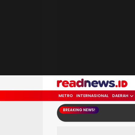
readnews.id
Berita Terkini, Update Terbaru Hari ini 
METRO
INTERNASIONAL
DAERAH
BREAKING NEWS!