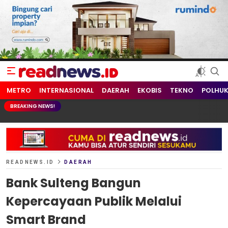
readnews.id
Berita Terkini, Update Terbaru Hari ini dari Indonesia dan Dunia
METRO
INTERNASIONAL
DAERAH
EKOBIS
TEKNO
POLHU
BREAKING NEWS!
READNEWS.ID
DAERAH
Bank Sulteng Bangun
Kepercayaan Publik Melalui
Smart Brand