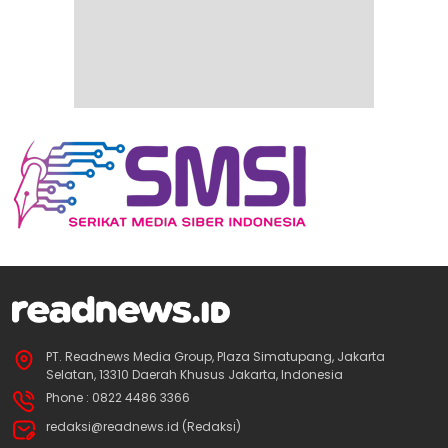
PT. Readnews Media Group, Plaza Simatupang, Jakarta
Selatan, 13310 Daerah Khusus Jakarta, Indonesia
Phone : 0822 4486 3366
redaksi@readnews.id (Redaksi)