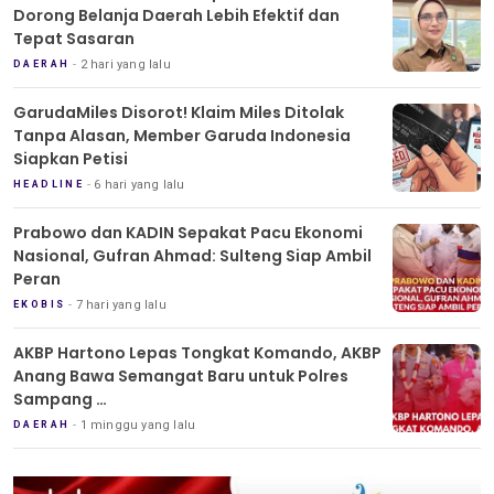
Dorong Belanja Daerah Lebih Efektif dan
Tepat Sasaran
2 hari yang lalu
DAERAH
GarudaMiles Disorot! Klaim Miles Ditolak
Tanpa Alasan, Member Garuda Indonesia
Siapkan Petisi
6 hari yang lalu
HEADLINE
Prabowo dan KADIN Sepakat Pacu Ekonomi
Nasional, Gufran Ahmad: Sulteng Siap Ambil
Peran
7 hari yang lalu
EKOBIS
AKBP Hartono Lepas Tongkat Komando, AKBP
Anang Bawa Semangat Baru untuk Polres
Sampang
Tradisi Pedang Pora Iringi Sertijab Kapolres
1 minggu yang lalu
DAERAH
Sampang