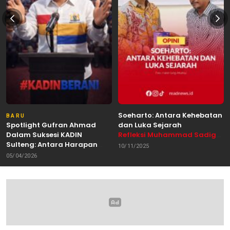
Soeharto: Antara Kehebatan
BARU
Spotlight Gufran Ahmad
dan Luka Sejarah
Dalam Suksesi KADIN
Refleksi Muhammad Sadig
Sulteng: Antara Harapan
Alhabsyie, Akademisi UIN
10/11/2025
dan Kebutuhan Perubahan
Datokarama Palu /
05/04/2026
Oleh: Anshar Munir
Pemerhati Gerakan
Mahasiswa