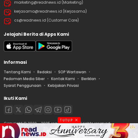
marketing@readnews.id (Marketing)
kerjasama@readnews.id (Kerjasama)
cs@readnews.id (Customer Care)
Jelajahi Berita di Apps Kami
Informasi
Tentang Kami
Redaksi
SOP Wartawan
Pedoman Media Siber
Kontak Kami
Beriklan
Syarat Penggunaan
Kebijakan Privasi
Ikuti Kami
TUTUP
Copyright © 2022 – 2025 readnews.id | All rights reserved.