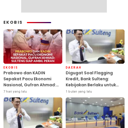
EKOBIS
EKOBIS
DAERAH
Prabowo dan KADIN
Digugat Soal Flagging
Sepakat Pacu Ekonomi
Kredit, Bank Sulteng:
Nasional, Gufran Ahmad:
Kebijakan Berlaku untuk
Sulteng Siap Ambil Peran
Seluruh Debitur ASN
7 hari yang lalu
1 bulan yang lalu