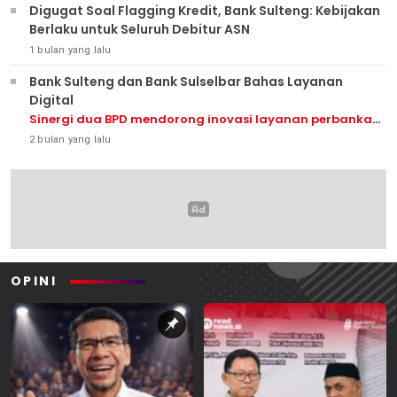
Digugat Soal Flagging Kredit, Bank Sulteng: Kebijakan
Berlaku untuk Seluruh Debitur ASN
1 bulan yang lalu
Bank Sulteng dan Bank Sulselbar Bahas Layanan
Digital
Sinergi dua BPD mendorong inovasi layanan perbankan
digital.
2 bulan yang lalu
OPINI