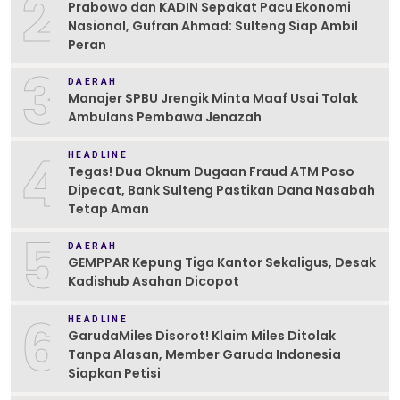
2
Prabowo dan KADIN Sepakat Pacu Ekonomi
Nasional, Gufran Ahmad: Sulteng Siap Ambil
Peran
3
DAERAH
Manajer SPBU Jrengik Minta Maaf Usai Tolak
Ambulans Pembawa Jenazah
4
HEADLINE
Tegas! Dua Oknum Dugaan Fraud ATM Poso
Dipecat, Bank Sulteng Pastikan Dana Nasabah
Tetap Aman
5
DAERAH
GEMPPAR Kepung Tiga Kantor Sekaligus, Desak
Kadishub Asahan Dicopot
6
HEADLINE
GarudaMiles Disorot! Klaim Miles Ditolak
Tanpa Alasan, Member Garuda Indonesia
Siapkan Petisi