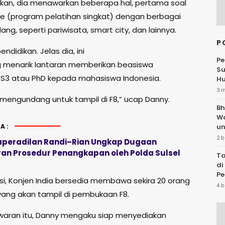
kan, dia menawarkan beberapa hal, pertama soal
se (program pelatihan singkat) dengan berbagai
g, seperti pariwisata, smart city, dan lainnya.
P
ndidikan. Jelas dia, ini
Pe
g menarik lantaran memberikan beasiswa
Su
 S3 atau PhD kepada mahasiswa Indonesia.
Hu
3 
 mengundang untuk tampil di F8,” ucap Danny.
Bh
W
A:
un
2 b
aperadilan Randi–Rian Ungkap Dugaan
an Prosedur Penangkapan oleh Polda Sulsel
Ta
di
Pe
nsi, Konjen India bersedia membawa sekira 20 orang
Te
4 b
yang akan tampil di pembukaan F8.
aran itu, Danny mengaku siap menyediakan