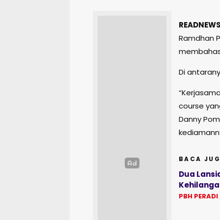
READNEWS
Ramdhan Po
membahas k
Di antarany
“Kerjasaman
course yan
Danny Poma
kediamanny
BACA JUG
Dua Lansi
Kehilang
PBH PERADI