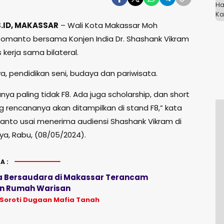
.ID, MAKASSAR
– Wali Kota Makassar Moh
manto bersama Konjen India Dr. Shashank Vikram
erja sama bilateral.
a, pendidikan seni, budaya dan pariwisata.
ya paling tidak F8. Ada juga scholarship, dan short
g rencananya akan ditampilkan di stand F8,” kata
nto usai menerima audiensi Shashank Vikram di
a, Rabu, (08/05/2024).
A:
a Bersaudara di Makassar Terancam
an Rumah Warisan
 Soroti Dugaan Mafia Tanah