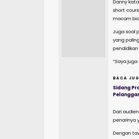
Danny kata
short cour
macam bidan
Juga soal pe
yang palin
pendidikan
“Saya juga
BACA JUG
Sidang Pr
Pelanggar
Dari audie
penarinya 
Dengan taw