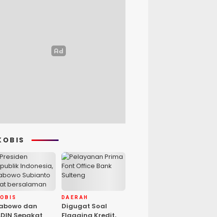
KOBIS
KOBIS
DAERAH
rabowo dan
Digugat Soal
DIN Sepakat
Flagging Kredit,