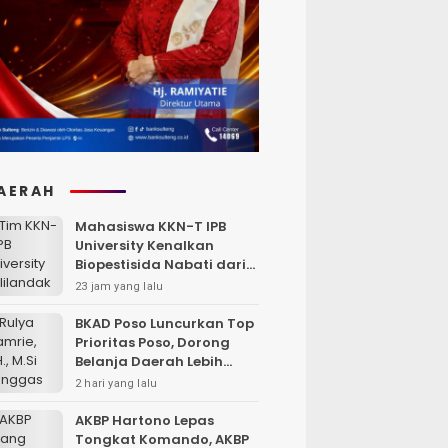
AERAH
Mahasiswa KKN-T IPB
University Kenalkan
Biopestisida Nabati dari
Daun Pepaya
23 jam yang lalu
BKAD Poso Luncurkan Top
Prioritas Poso, Dorong
Belanja Daerah Lebih
Efektif dan Tepat
2 hari yang lalu
Sasaran
AKBP Hartono Lepas
Tongkat Komando, AKBP