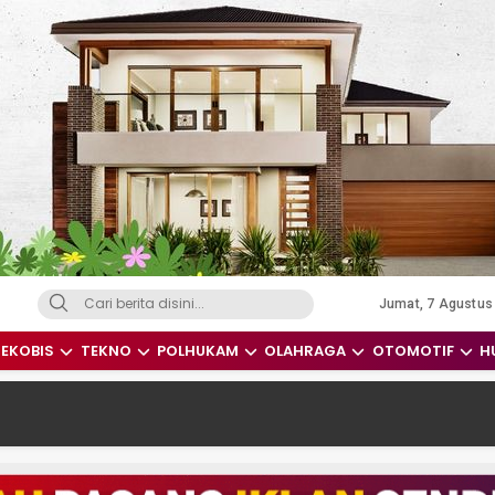
Jumat, 7 Agustus
dari Indonesia dan Dunia
EKOBIS
TEKNO
POLHUKAM
OLAHRAGA
OTOMOTIF
H