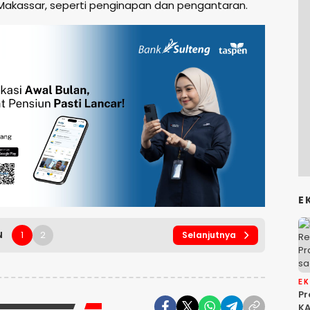
i Makassar, seperti penginapan dan pengantaran.
E
1
2
N
Selanjutnya
E
P
KA