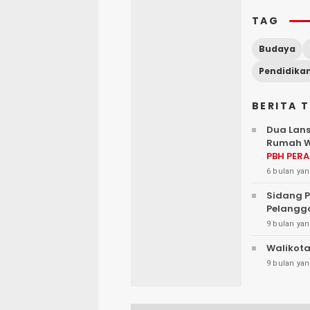
TAG
Budaya
Pendidika
BERITA 
Dua Lans
Rumah W
PBH PERA
6 bulan yan
Sidang 
Pelangga
9 bulan yan
Walikota
9 bulan yan