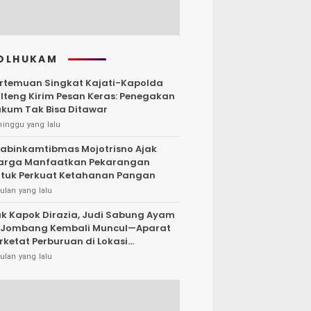
OLHUKAM
rtemuan Singkat Kajati-Kapolda
lteng Kirim Pesan Keras: Penegakan
kum Tak Bisa Ditawar
minggu yang lalu
abinkamtibmas Mojotrisno Ajak
arga Manfaatkan Pekarangan
tuk Perkuat Ketahanan Pangan
ulan yang lalu
k Kapok Dirazia, Judi Sabung Ayam
 Jombang Kembali Muncul—Aparat
rketat Perburuan di Lokasi
rsembunyi
ulan yang lalu