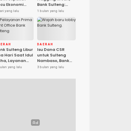
cu Ekonomi
Bank Sulteng:
sional, Gufran
Kebijakan Berlaku
ari yang lalu
1 bulan yang lalu
mad: Sulteng
untuk Seluruh
ap Ambil Peran
Debitur ASN
AERAH
DAERAH
nk Sulteng Libur
Isu Dana CSR
a Hari Saat Idul
untuk Sulteng
ha, Layanan
Nambaso, Bank
s Kembali
Sulteng Tegas
ulan yang lalu
3 bulan yang lalu
buka Jumat
Katakan “Hoax”