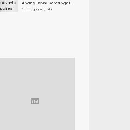
Anang Bawa Semangat
Baru untuk Polres
1 minggu yang lalu
Sampang