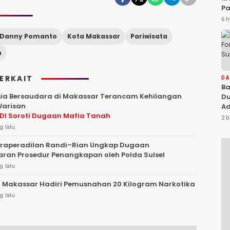
Pa
Na
6 h
Ah
Danny Pomanto
Kota Makassar
Pariwisata
Si
n
TERKAIT
D
Ba
ia Bersaudara di Makassar Terancam Kehilangan
Du
arisan
Ad
DI Soroti Dugaan Mafia Tanah
Ka
2 b
Di
g lalu
Praperadilan Randi–Rian Ungkap Dugaan
ran Prosedur Penangkapan oleh Polda Sulsel
g lalu
 Makassar Hadiri Pemusnahan 20 Kilogram Narkotika
g lalu