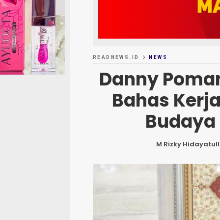
READNEWS.ID
NEWS
Danny Poman
Bahas Kerj
Budaya 
M Rizky Hidayatul