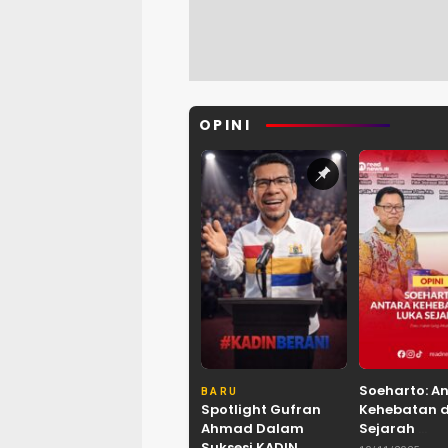
OPINI
Soeharto: A
BARU
Spotlight Gufran
Kehebatan 
Ahmad Dalam
Sejarah
Suksesi KADIN
Refleksi M