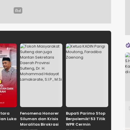
ntara
Fenomena Honorer
Bupati Parimo Stop
dan Luka
Siluman dan Krisis
Berpolemik! 53 Titik
Moralitas Birokrasi
WPR Cermin
uhammad
Oleh: Dr. H.
Retaknya Tata