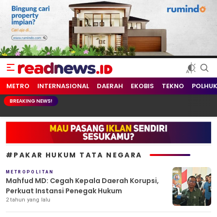
readnews.id
Berita Terkini, Update Terbaru Hari ini dari Indonesia dan Dunia
METRO
INTERNASIONAL
DAERAH
EKOBIS
TEKNO
POLHU
BREAKING NEWS!
#PAKAR HUKUM TATA NEGARA
METROPOLITAN
Mahfud MD: Cegah Kepala Daerah Korupsi,
Perkuat Instansi Penegak Hukum
2 tahun yang lalu