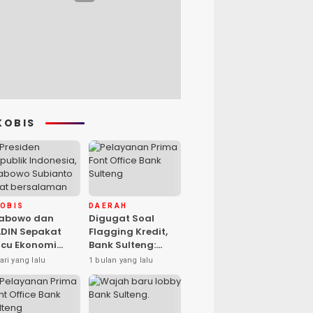
KOBIS
KOBIS
DAERAH
rabowo dan
Digugat Soal
DIN Sepakat
Flagging Kredit,
cu Ekonomi
Bank Sulteng:
sional, Gufran
Kebijakan Berlaku
ari yang lalu
1 bulan yang lalu
mad: Sulteng
untuk Seluruh
ap Ambil Peran
Debitur ASN