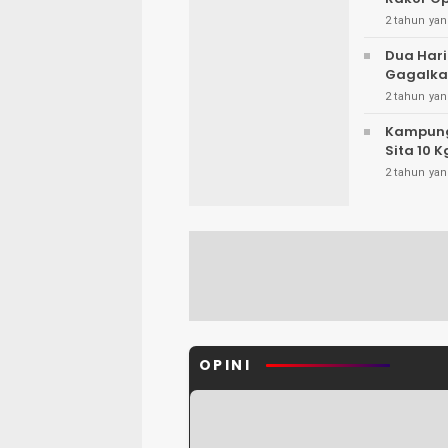
2 tahun yan
Dua Hari
Gagalka
2 tahun yan
Kampung 
Sita 10 
2 tahun yan
OPINI