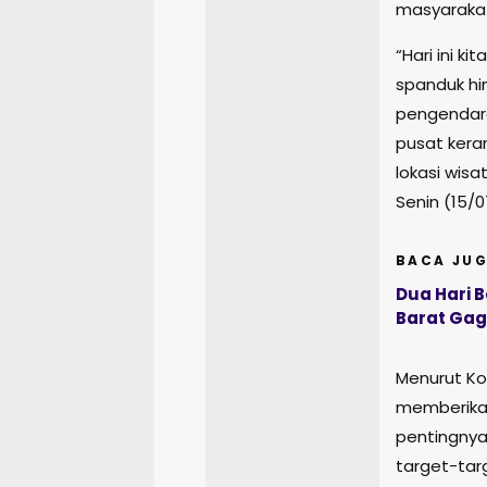
masyaraka
“Hari ini k
spanduk hi
pengendar
pusat kera
lokasi wisa
Senin (15/0
BACA JUG
Dua Hari B
Barat Gag
Menurut Kom
memberika
pentingnya
target-tar