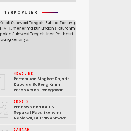
TERPOPULER
1
HEADLINE
Pertemuan Singkat Kajati-
Kapolda Sulteng Kirim
Pesan Keras: Penegakan
Hukum Tak Bisa Ditawar
2
EKOBIS
Prabowo dan KADIN
Sepakat Pacu Ekonomi
Nasional, Gufran Ahmad:
Sulteng Siap Ambil Peran
DAERAH