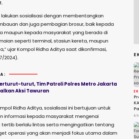
t.
ita lakukan sosialisasi dengan membentangkan
mbauan dan juga pembagian brosur, baik kepada
a maupun kepada masyarakat yang berada di
maian seperti terminal, stasiun kereta, maupun
ta,” ujar Kompol Ridha Aditya saat dikonfirmasi,
E
7/2024).
A:
erturut-turut, Tim Patroli Polres Metro Jakarta
alkan Aksi Tawuran
E
P
KA
pol Ridha Aditya, sosialisasi ini bertujuan untuk
Pa
Na
n informasi kepada masyarakat mengenai
6 h
Ah
 tertib berlalu lintas serta mengingatkan tentang
Si
get operasi yang akan menjadi fokus utama dalam