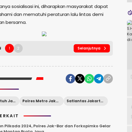
nya sosialisasi ini, diharapkan masyarakat dapat
hami dan mematuhi peraturan lalu lintas demi
an bersama.
1
2
N
Selanjutnya
Operasi Patuh Jaya
Polres Metro Jakarta Barat
Satlantas Jakarta Barat
TERKAIT
n Pilkada 2024, Polres Jak-Bar dan Forkopimko Gelar
ps Mantap Brata Jaya