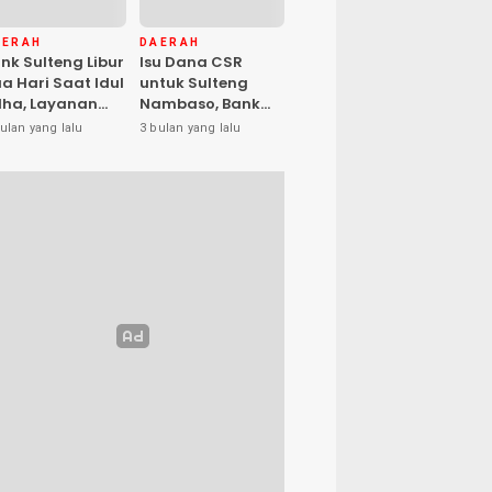
AERAH
DAERAH
nk Sulteng Libur
Isu Dana CSR
a Hari Saat Idul
untuk Sulteng
ha, Layanan
Nambaso, Bank
s Kembali
Sulteng Tegas
ulan yang lalu
3 bulan yang lalu
buka Jumat
Katakan “Hoax”