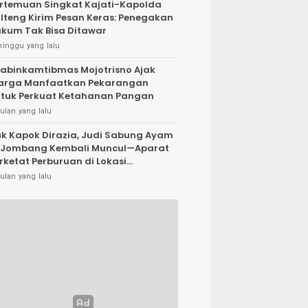
rtemuan Singkat Kajati-Kapolda
lteng Kirim Pesan Keras: Penegakan
kum Tak Bisa Ditawar
minggu yang lalu
abinkamtibmas Mojotrisno Ajak
arga Manfaatkan Pekarangan
tuk Perkuat Ketahanan Pangan
ulan yang lalu
k Kapok Dirazia, Judi Sabung Ayam
 Jombang Kembali Muncul—Aparat
rketat Perburuan di Lokasi
rsembunyi
ulan yang lalu