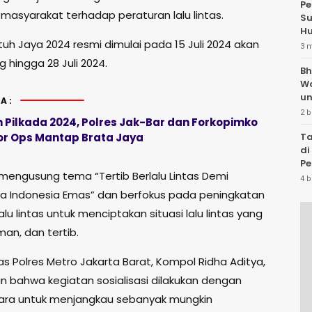
Pe
masyarakat terhadap peraturan lalu lintas.
Su
Hu
uh Jaya 2024 resmi dimulai pada 15 Juli 2024 akan
3 
 hingga 28 Juli 2024.
Bh
W
un
A:
2 b
 Pilkada 2024, Polres Jak-Bar dan Forkopimko
or Ops Mantap Brata Jaya
Ta
di
Pe
 mengusung tema “Tertib Berlalu Lintas Demi
Te
4 b
a Indonesia Emas” dan berfokus pada peningkatan
lalu lintas untuk menciptakan situasi lalu lintas yang
an, dan tertib.
s Polres Metro Jakarta Barat, Kompol Ridha Aditya,
n bahwa kegiatan sosialisasi dilakukan dengan
ara untuk menjangkau sebanyak mungkin