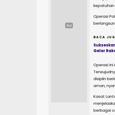
kepatuhan 
Operasi Pat
berlangsung
BACA JUG
Sukseskan
Gelar Rak
Operasi ini
Terwujudny
disiplin ber
aman, nyam
Kasat Lanta
menjelaska
berbagai c