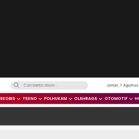
Jumat, 7 Agustus
dari Indonesia dan Dunia
EKOBIS
TEKNO
POLHUKAM
OLAHRAGA
OTOMOTIF
H