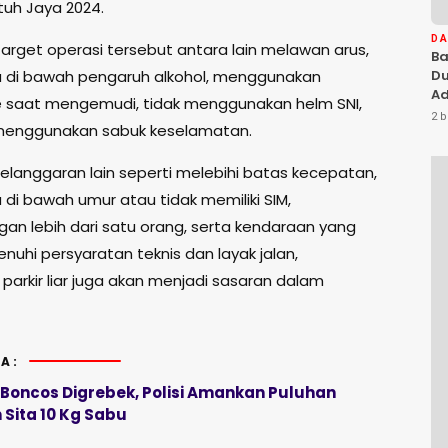
tuh Jaya 2024.
D
arget operasi tersebut antara lain melawan arus,
Ba
 di bawah pengaruh alkohol, menggunakan
Du
Ad
 saat mengemudi, tidak menggunakan helm SNI,
Ka
2 b
menggunakan sabuk keselamatan.
Di
 pelanggaran lain seperti melebihi batas kecepatan,
 di bawah umur atau tidak memiliki SIM,
an lebih dari satu orang, serta kendaraan yang
nuhi persyaratan teknis dan layak jalan,
parkir liar juga akan menjadi sasaran dalam
A:
oncos Digrebek, Polisi Amankan Puluhan
 Sita 10 Kg Sabu