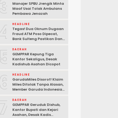
3
Manajer SPBU Jrengik Minta
Maaf Usai Tolak Ambulans
Pembawa Jenazah
4
HEADLINE
Tegas! Dua Oknum Dugaan
Fraud ATM Poso Dipecat,
Bank Sulteng Pastikan Dana
Nasabah Tetap Aman
5
DAERAH
GEMPPAR Kepung Tiga
Kantor Sekaligus, Desak
Kadishub Asahan Dicopot
6
HEADLINE
GarudaMiles Disorot! Klaim
Miles Ditolak Tanpa Alasan,
Member Garuda Indonesia
Siapkan Petisi
7
DAERAH
GEMPPAR Geruduk Dishub,
Kantor Bupati dan Kejari
Asahan, Desak Kadis