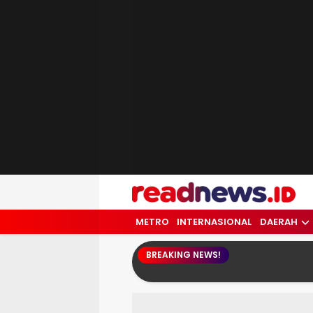
readnews.id
Berita Terkini, Update Terbaru Hari ini 
METRO
INTERNASIONAL
DAERAH
BREAKING NEWS!