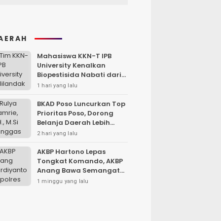
AERAH
Mahasiswa KKN-T IPB
University Kenalkan
Biopestisida Nabati dari
Daun Pepaya
1 hari yang lalu
BKAD Poso Luncurkan Top
Prioritas Poso, Dorong
Belanja Daerah Lebih
Efektif dan Tepat
2 hari yang lalu
Sasaran
AKBP Hartono Lepas
Tongkat Komando, AKBP
Anang Bawa Semangat
Baru untuk Polres
1 minggu yang lalu
Sampang