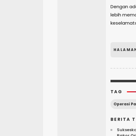
Dengan ada
lebih mema
keselamat
HALAMA
TAG
BERITA 
Sukseska
Rakor O