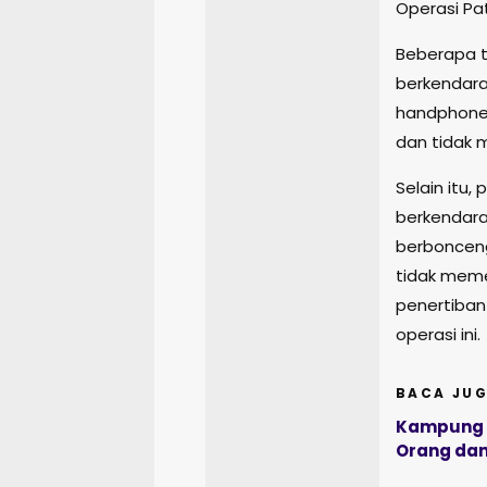
Operasi Pa
Beberapa t
berkendara
handphone
dan tidak 
Selain itu,
berkendara
berbonceng
tidak meme
penertiban 
operasi ini.
BACA JUG
Kampung B
Orang dan