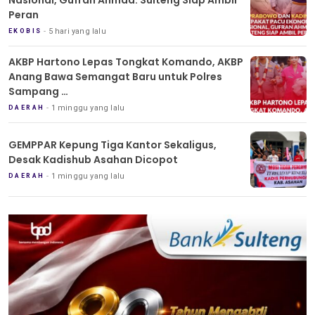
Nasional, Gufran Ahmad: Sulteng Siap Ambil
Peran
5 hari yang lalu
EKOBIS
AKBP Hartono Lepas Tongkat Komando, AKBP
Anang Bawa Semangat Baru untuk Polres
Sampang
Tradisi Pedang Pora Iringi Sertijab Kapolres
1 minggu yang lalu
DAERAH
Sampang
GEMPPAR Kepung Tiga Kantor Sekaligus,
Desak Kadishub Asahan Dicopot
1 minggu yang lalu
DAERAH