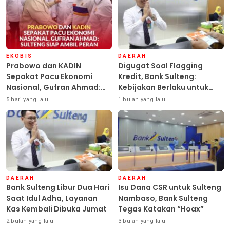
EKOBIS
DAERAH
Prabowo dan KADIN
Digugat Soal Flagging
Sepakat Pacu Ekonomi
Kredit, Bank Sulteng:
Nasional, Gufran Ahmad:
Kebijakan Berlaku untuk
Sulteng Siap Ambil Peran
Seluruh Debitur ASN
5 hari yang lalu
1 bulan yang lalu
DAERAH
DAERAH
Bank Sulteng Libur Dua Hari
Isu Dana CSR untuk Sulteng
Saat Idul Adha, Layanan
Nambaso, Bank Sulteng
Kas Kembali Dibuka Jumat
Tegas Katakan “Hoax”
2 bulan yang lalu
3 bulan yang lalu