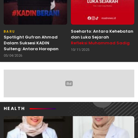
Soeharto: Antara Kehebatan
BARU
Spotlight Gufran Ahmad
dan Luka Sejarah
Dalam Suksesi KADIN
Refleksi Muhammad Sadig
Sulteng: Antara Harapan
Alhabsyie, Akademisi UIN
10/11/2025
dan Kebutuhan Perubahan
Datokarama Palu /
05/04/2026
Oleh: Anshar Munir
Pemerhati Gerakan
Mahasiswa
HEALTH