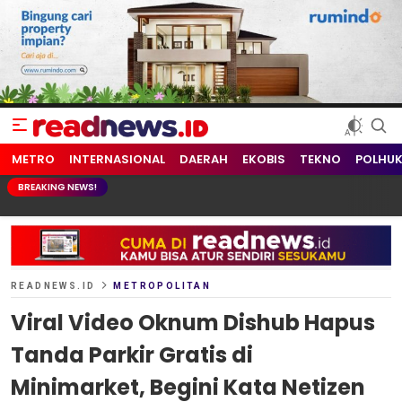
readnews.id
Berita Terkini, Update Terbaru Hari ini dari Indonesia dan Dunia
METRO
INTERNASIONAL
DAERAH
EKOBIS
TEKNO
POLHU
BREAKING NEWS!
READNEWS.ID
METROPOLITAN
Viral Video Oknum Dishub Hapus
Tanda Parkir Gratis di
Minimarket, Begini Kata Netizen