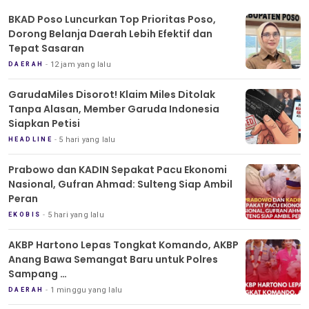
BKAD Poso Luncurkan Top Prioritas Poso,
Dorong Belanja Daerah Lebih Efektif dan
Tepat Sasaran
12 jam yang lalu
DAERAH
GarudaMiles Disorot! Klaim Miles Ditolak
Tanpa Alasan, Member Garuda Indonesia
Siapkan Petisi
5 hari yang lalu
HEADLINE
Prabowo dan KADIN Sepakat Pacu Ekonomi
Nasional, Gufran Ahmad: Sulteng Siap Ambil
Peran
5 hari yang lalu
EKOBIS
AKBP Hartono Lepas Tongkat Komando, AKBP
Anang Bawa Semangat Baru untuk Polres
Sampang
Tradisi Pedang Pora Iringi Sertijab Kapolres
1 minggu yang lalu
DAERAH
Sampang