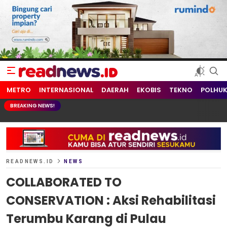
readnews.id
Berita Terkini, Update Terbaru Hari ini dari Indonesia dan Dunia
METRO
INTERNASIONAL
DAERAH
EKOBIS
TEKNO
POLHU
BREAKING NEWS!
READNEWS.ID
NEWS
COLLABORATED TO
CONSERVATION : Aksi Rehabilitasi
Terumbu Karang di Pulau