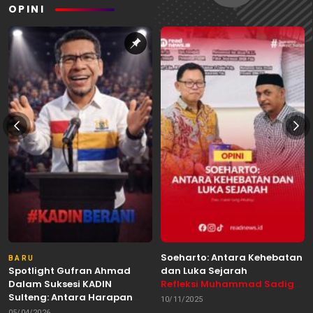
OPINI
Soeharto: Antara Kehebatan
BARU
Spotlight Gufran Ahmad
dan Luka Sejarah
Dalam Suksesi KADIN
Refleksi Muhammad Sadig
Sulteng: Antara Harapan
Alhabsyie, Akademisi UIN
10/11/2025
dan Kebutuhan Perubahan
Datokarama Palu /
05/04/2026