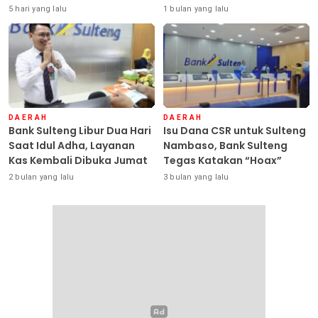
Sulteng Siap Ambil Peran
Seluruh Debitur ASN
5 hari yang lalu
1 bulan yang lalu
DAERAH
DAERAH
Bank Sulteng Libur Dua Hari
Isu Dana CSR untuk Sulteng
Saat Idul Adha, Layanan
Nambaso, Bank Sulteng
Kas Kembali Dibuka Jumat
Tegas Katakan “Hoax”
2 bulan yang lalu
3 bulan yang lalu