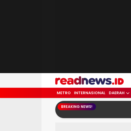
readnews.id
Berita Terkini, Update Terbaru Hari ini 
METRO
INTERNASIONAL
DAERAH
BREAKING NEWS!