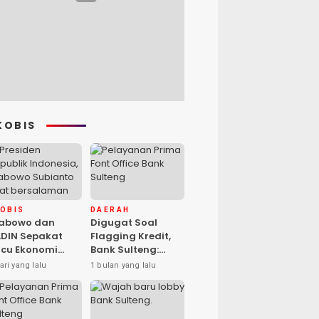
KOBIS
KOBIS
DAERAH
rabowo dan
Digugat Soal
DIN Sepakat
Flagging Kredit,
cu Ekonomi
Bank Sulteng:
sional, Gufran
Kebijakan Berlaku
ari yang lalu
1 bulan yang lalu
mad: Sulteng
untuk Seluruh
ap Ambil Peran
Debitur ASN