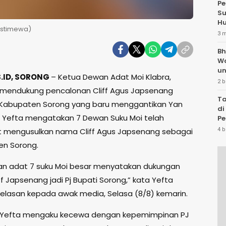
Pe
Su
Hu
 Istimewa)
3 
Bh
W
un
.ID, SORONG
– Ketua Dewan Adat Moi Klabra,
2 b
s mendukung pencalonan Cliff Agus Japsenang
Ta
 Kabupaten Sorong yang baru menggantikan Yan
di
. Yefta mengatakan 7 Dewan Suku Moi telah
Pe
Te
 mengusulkan nama Cliff Agus Japsenang sebagai
4 b
en Sorong.
n adat 7 suku Moi besar menyatakan dukungan
f Japsenang jadi Pj Bupati Sorong,” kata Yefta
elasan kepada awak media, Selasa (8/8) kemarin.
, Yefta mengaku kecewa dengan kepemimpinan PJ