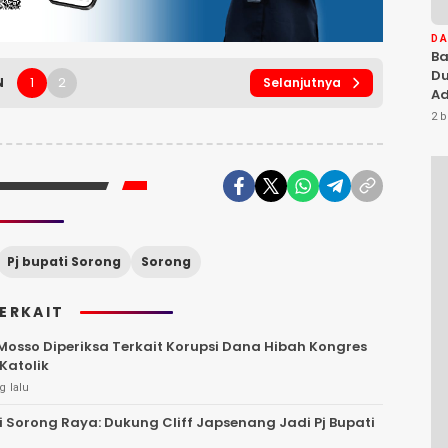
D
Ba
Du
1
2
N
Selanjutnya
Ad
Ka
2 b
Di
Pj bupati Sorong
Sorong
TERKAIT
 Mosso Diperiksa Terkait Korupsi Dana Hibah Kongres
Katolik
g lalu
 Sorong Raya: Dukung Cliff Japsenang Jadi Pj Bupati