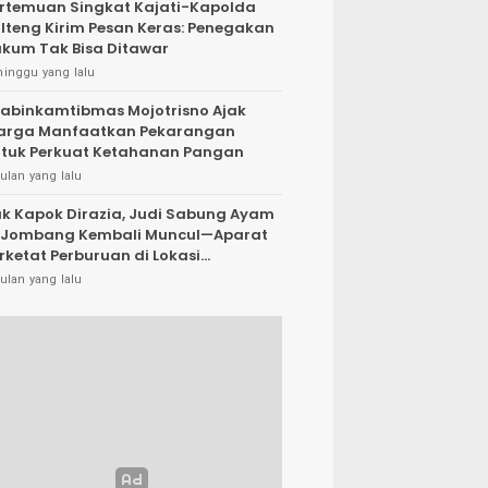
rtemuan Singkat Kajati-Kapolda
lteng Kirim Pesan Keras: Penegakan
kum Tak Bisa Ditawar
minggu yang lalu
abinkamtibmas Mojotrisno Ajak
arga Manfaatkan Pekarangan
tuk Perkuat Ketahanan Pangan
ulan yang lalu
k Kapok Dirazia, Judi Sabung Ayam
 Jombang Kembali Muncul—Aparat
rketat Perburuan di Lokasi
rsembunyi
ulan yang lalu