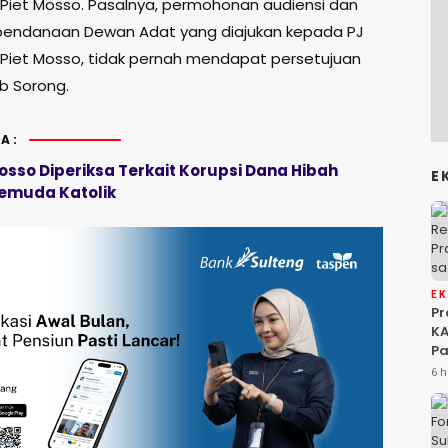
 Piet Mosso. Pasalnya, permohonan audiensi dan
pendanaan Dewan Adat yang diajukan kepada PJ
 Piet Mosso, tidak pernah mendapat persetujuan
b Sorong.
A:
osso Diperiksa Terkait Korupsi Dana Hibah
E
emuda Katolik
E
P
KA
Pa
Na
6 h
Ah
Si