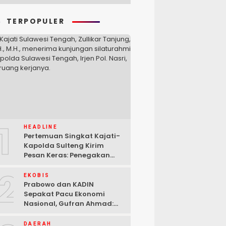
TERPOPULER
1
HEADLINE
Pertemuan Singkat Kajati-
Kapolda Sulteng Kirim
Pesan Keras: Penegakan
Hukum Tak Bisa Ditawar
2
EKOBIS
Prabowo dan KADIN
Sepakat Pacu Ekonomi
Nasional, Gufran Ahmad:
Sulteng Siap Ambil Peran
DAERAH