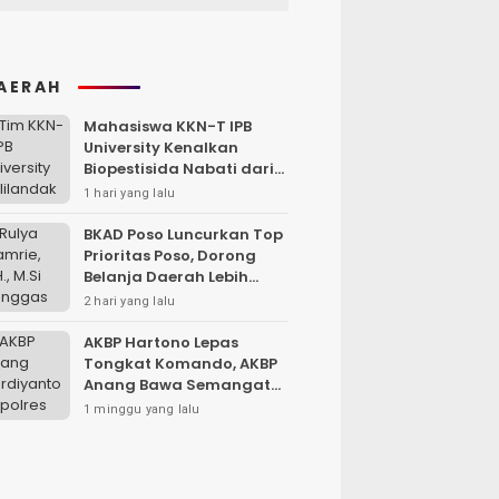
AERAH
Mahasiswa KKN-T IPB
University Kenalkan
Biopestisida Nabati dari
Daun Pepaya
1 hari yang lalu
BKAD Poso Luncurkan Top
Prioritas Poso, Dorong
Belanja Daerah Lebih
Efektif dan Tepat
2 hari yang lalu
Sasaran
AKBP Hartono Lepas
Tongkat Komando, AKBP
Anang Bawa Semangat
Baru untuk Polres
1 minggu yang lalu
Sampang