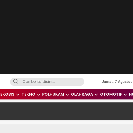
Jumat, 7 Agustus
dari Indonesia dan Dunia
EKOBIS
TEKNO
POLHUKAM
OLAHRAGA
OTOMOTIF
H