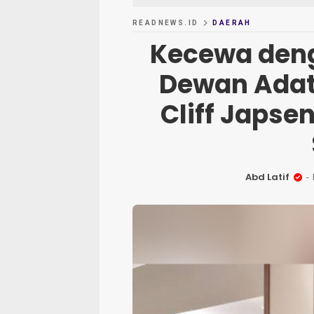
READNEWS.ID
DAERAH
Kecewa deng
Dewan Adat
Cliff Japse
Abd Latif