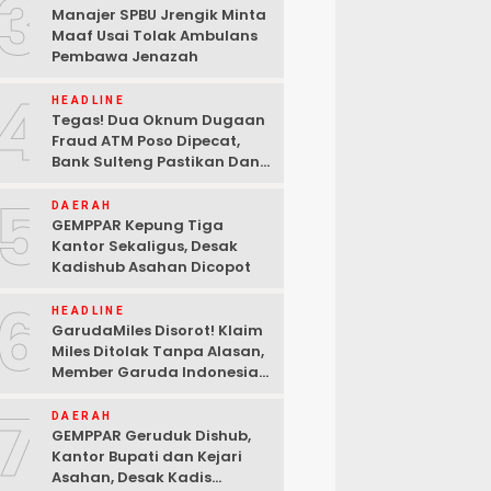
3
Manajer SPBU Jrengik Minta
Maaf Usai Tolak Ambulans
Pembawa Jenazah
4
HEADLINE
Tegas! Dua Oknum Dugaan
Fraud ATM Poso Dipecat,
Bank Sulteng Pastikan Dana
Nasabah Tetap Aman
5
DAERAH
GEMPPAR Kepung Tiga
Kantor Sekaligus, Desak
Kadishub Asahan Dicopot
6
HEADLINE
GarudaMiles Disorot! Klaim
Miles Ditolak Tanpa Alasan,
Member Garuda Indonesia
Siapkan Petisi
7
DAERAH
GEMPPAR Geruduk Dishub,
Kantor Bupati dan Kejari
Asahan, Desak Kadis