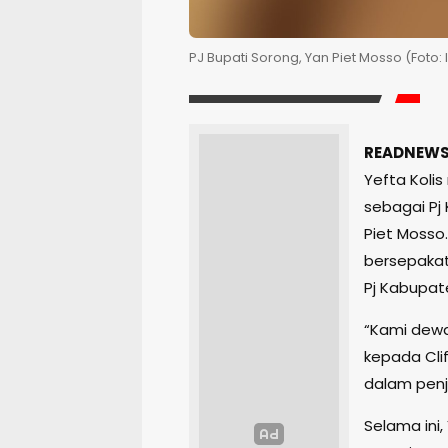
PJ Bupati Sorong, Yan Piet Mosso (Foto:
READNEWS
Yefta Koli
sebagai Pj
Piet Mosso
bersepakat
Pj Kabupat
“Kami dewa
kepada Clif
dalam penj
Selama ini