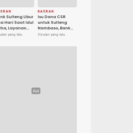
AERAH
DAERAH
nk Sulteng Libur
Isu Dana CSR
a Hari Saat Idul
untuk Sulteng
ha, Layanan
Nambaso, Bank
s Kembali
Sulteng Tegas
ulan yang lalu
3 bulan yang lalu
buka Jumat
Katakan “Hoax”