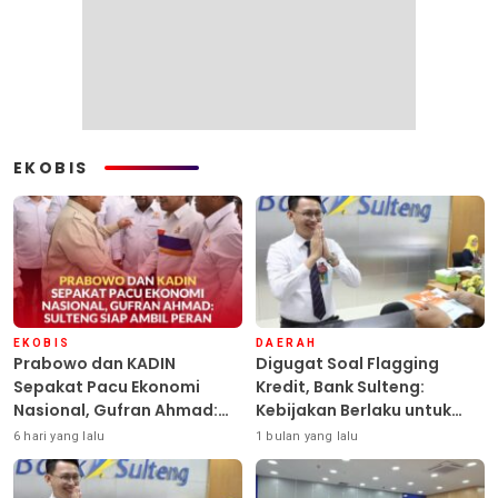
EKOBIS
EKOBIS
DAERAH
Prabowo dan KADIN
Digugat Soal Flagging
Sepakat Pacu Ekonomi
Kredit, Bank Sulteng:
Nasional, Gufran Ahmad:
Kebijakan Berlaku untuk
Sulteng Siap Ambil Peran
Seluruh Debitur ASN
6 hari yang lalu
1 bulan yang lalu