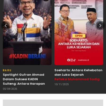
Soeharto: Antara Kehebatan
BARU
Spotlight Gufran Ahmad
dan Luka Sejarah
Dalam Suksesi KADIN
Refleksi Muhammad Sadig
Sulteng: Antara Harapan
Alhabsyie, Akademisi UIN
10/11/2025
dan Kebutuhan Perubahan
Datokarama Palu /
05/04/2026
Oleh: Anshar Munir
Pemerhati Gerakan
Mahasiswa