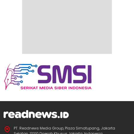
PT. Readnews Media Group, Plaza Simatupang, Jakarta
Selatan, 13310 Daerah Khusus Jakarta, Indonesia