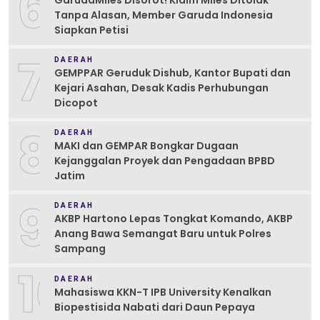
6
GarudaMiles Disorot! Klaim Miles Ditolak
Tanpa Alasan, Member Garuda Indonesia
Siapkan Petisi
7
DAERAH
GEMPPAR Geruduk Dishub, Kantor Bupati dan
Kejari Asahan, Desak Kadis Perhubungan
Dicopot
8
DAERAH
MAKI dan GEMPAR Bongkar Dugaan
Kejanggalan Proyek dan Pengadaan BPBD
Jatim
9
DAERAH
AKBP Hartono Lepas Tongkat Komando, AKBP
Anang Bawa Semangat Baru untuk Polres
Sampang
10
DAERAH
Mahasiswa KKN-T IPB University Kenalkan
Biopestisida Nabati dari Daun Pepaya