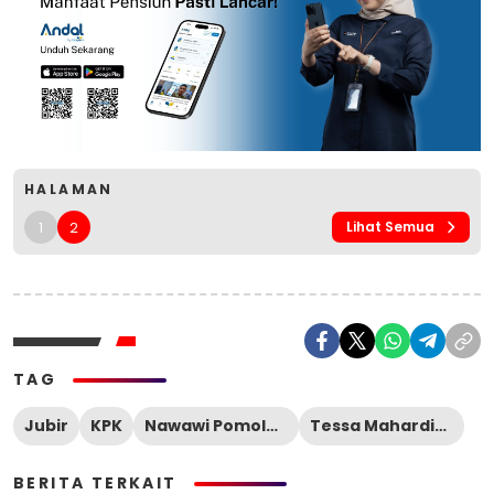
HALAMAN
1
2
Lihat Semua
TAG
Jubir
KPK
Nawawi Pomolango
Tessa Mahardika Sugiarto
BERITA TERKAIT