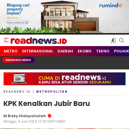
readnews.id
Berita Terkini, Update Terbaru Hari ini dari Indonesia dan Dunia
METRO
INTERNASIONAL
DAERAH
EKOBIS
TEKNO
POLHU
BREAKING NEWS!
READNEWS.ID
METROPOLITAN
KPK Kenalkan Jubir Baru
M Rizky Hidayatullah
Minggu, 9 Juni 2024 12:30 GMT+0800