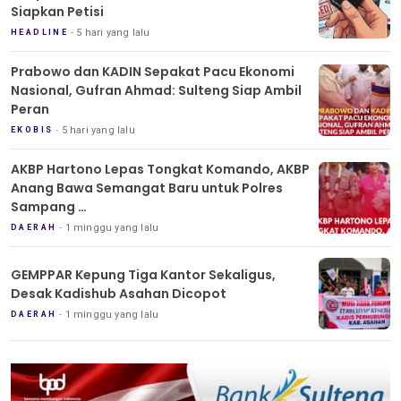
Siapkan Petisi
5 hari yang lalu
HEADLINE
Prabowo dan KADIN Sepakat Pacu Ekonomi
Nasional, Gufran Ahmad: Sulteng Siap Ambil
Peran
5 hari yang lalu
EKOBIS
AKBP Hartono Lepas Tongkat Komando, AKBP
Anang Bawa Semangat Baru untuk Polres
Sampang
Tradisi Pedang Pora Iringi Sertijab Kapolres
1 minggu yang lalu
DAERAH
Sampang
GEMPPAR Kepung Tiga Kantor Sekaligus,
Desak Kadishub Asahan Dicopot
1 minggu yang lalu
DAERAH