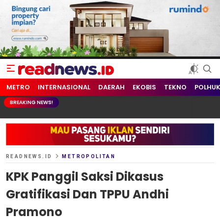
readnews.id
Berita Terkini, Update Terbaru Hari ini dari Indonesia dan Dunia
METRO
INTERNASIONAL
DAERAH
EKOBIS
TEKNO
POLHU
BREAKING NEWS!
READNEWS.ID
METROPOLITAN
KPK Panggil Saksi Dikasus
Gratifikasi Dan TPPU Andhi
Pramono