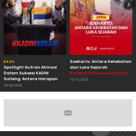
Soeharto: Antara Kehebatan
BARU
Spotlight Gufran Ahmad
dan Luka Sejarah
Dalam Suksesi KADIN
Refleksi Muhammad Sadig
Sulteng: Antara Harapan
Alhabsyie, Akademisi UIN
10/11/2025
dan Kebutuhan Perubahan
Datokarama Palu /
05/04/2026
Oleh: Anshar Munir
Pemerhati Gerakan
Mahasiswa