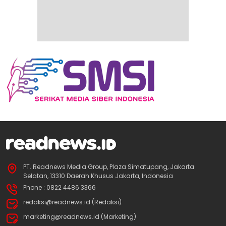
PT. Readnews Media Group, Plaza Simatupang, Jakarta
Selatan, 13310 Daerah Khusus Jakarta, Indonesia
Phone : 0822 4486 3366
redaksi@readnews.id (Redaksi)
marketing@readnews.id (Marketing)