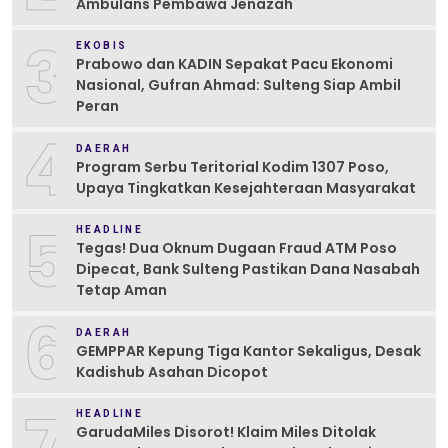
Ambulans Pembawa Jenazah
3
EKOBIS
Prabowo dan KADIN Sepakat Pacu Ekonomi
Nasional, Gufran Ahmad: Sulteng Siap Ambil
Peran
4
DAERAH
Program Serbu Teritorial Kodim 1307 Poso,
Upaya Tingkatkan Kesejahteraan Masyarakat
5
HEADLINE
Tegas! Dua Oknum Dugaan Fraud ATM Poso
Dipecat, Bank Sulteng Pastikan Dana Nasabah
Tetap Aman
6
DAERAH
GEMPPAR Kepung Tiga Kantor Sekaligus, Desak
Kadishub Asahan Dicopot
7
HEADLINE
GarudaMiles Disorot! Klaim Miles Ditolak