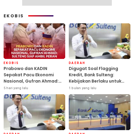
EKOBIS
EKOBIS
DAERAH
Prabowo dan KADIN
Digugat Soal Flagging
Sepakat Pacu Ekonomi
Kredit, Bank Sulteng:
Nasional, Gufran Ahmad:
Kebijakan Berlaku untuk
Sulteng Siap Ambil Peran
Seluruh Debitur ASN
5 hari yang lalu
1 bulan yang lalu