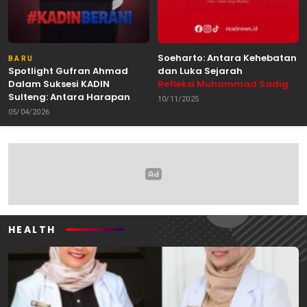
Soeharto: Antara Kehebatan
BARU
Spotlight Gufran Ahmad
dan Luka Sejarah
Dalam Suksesi KADIN
Refleksi Muhammad Sadig
Sulteng: Antara Harapan
Alhabsyie, Akademisi UIN
10/11/2025
dan Kebutuhan Perubahan
Datokarama Palu /
05/04/2026
Oleh: Anshar Munir
Pemerhati Gerakan
Mahasiswa
HEALTH