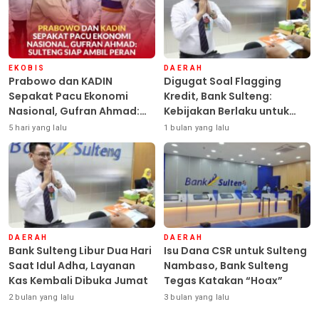
EKOBIS
DAERAH
Prabowo dan KADIN
Digugat Soal Flagging
Sepakat Pacu Ekonomi
Kredit, Bank Sulteng:
Nasional, Gufran Ahmad:
Kebijakan Berlaku untuk
Sulteng Siap Ambil Peran
Seluruh Debitur ASN
5 hari yang lalu
1 bulan yang lalu
DAERAH
DAERAH
Bank Sulteng Libur Dua Hari
Isu Dana CSR untuk Sulteng
Saat Idul Adha, Layanan
Nambaso, Bank Sulteng
Kas Kembali Dibuka Jumat
Tegas Katakan “Hoax”
2 bulan yang lalu
3 bulan yang lalu