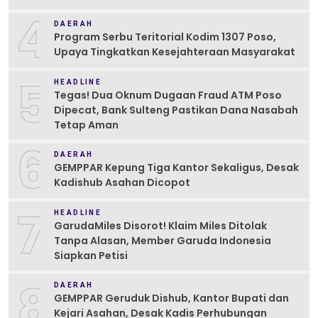
4
DAERAH
Program Serbu Teritorial Kodim 1307 Poso,
Upaya Tingkatkan Kesejahteraan Masyarakat
5
HEADLINE
Tegas! Dua Oknum Dugaan Fraud ATM Poso
Dipecat, Bank Sulteng Pastikan Dana Nasabah
Tetap Aman
6
DAERAH
GEMPPAR Kepung Tiga Kantor Sekaligus, Desak
Kadishub Asahan Dicopot
7
HEADLINE
GarudaMiles Disorot! Klaim Miles Ditolak
Tanpa Alasan, Member Garuda Indonesia
Siapkan Petisi
8
DAERAH
GEMPPAR Geruduk Dishub, Kantor Bupati dan
Kejari Asahan, Desak Kadis Perhubungan