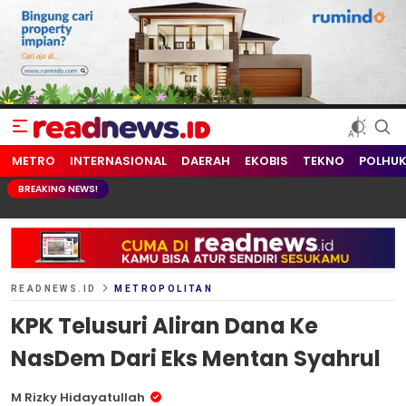
readnews.id
Berita Terkini, Update Terbaru Hari ini dari Indonesia dan Dunia
METRO
INTERNASIONAL
DAERAH
EKOBIS
TEKNO
POLHU
BREAKING NEWS!
READNEWS.ID
METROPOLITAN
KPK Telusuri Aliran Dana Ke
NasDem Dari Eks Mentan Syahrul
M Rizky Hidayatullah