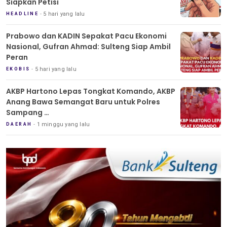
Siapkan Petisi
5 hari yang lalu
HEADLINE
Prabowo dan KADIN Sepakat Pacu Ekonomi
Nasional, Gufran Ahmad: Sulteng Siap Ambil
Peran
5 hari yang lalu
EKOBIS
AKBP Hartono Lepas Tongkat Komando, AKBP
Anang Bawa Semangat Baru untuk Polres
Sampang
Tradisi Pedang Pora Iringi Sertijab Kapolres
1 minggu yang lalu
DAERAH
Sampang