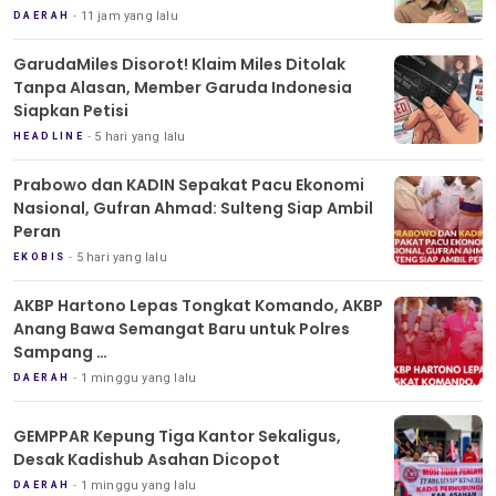
11 jam yang lalu
DAERAH
GarudaMiles Disorot! Klaim Miles Ditolak
Tanpa Alasan, Member Garuda Indonesia
Siapkan Petisi
5 hari yang lalu
HEADLINE
Prabowo dan KADIN Sepakat Pacu Ekonomi
Nasional, Gufran Ahmad: Sulteng Siap Ambil
Peran
5 hari yang lalu
EKOBIS
AKBP Hartono Lepas Tongkat Komando, AKBP
Anang Bawa Semangat Baru untuk Polres
Sampang
Tradisi Pedang Pora Iringi Sertijab Kapolres
1 minggu yang lalu
DAERAH
Sampang
GEMPPAR Kepung Tiga Kantor Sekaligus,
Desak Kadishub Asahan Dicopot
1 minggu yang lalu
DAERAH