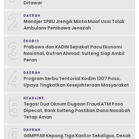
Ditawar
2
DAERAH
Manajer SPBU Jrengik Minta Maaf Usai Tolak
Ambulans Pembawa Jenazah
3
EKOBIS
Prabowo dan KADIN Sepakat Pacu Ekonomi
Nasional, Gufran Ahmad: Sulteng Siap Ambil
Peran
4
DAERAH
Program Serbu Teritorial Kodim 1307 Poso,
Upaya Tingkatkan Kesejahteraan Masyarakat
5
HEADLINE
Tegas! Dua Oknum Dugaan Fraud ATM Poso
Dipecat, Bank Sulteng Pastikan Dana Nasabah
Tetap Aman
6
DAERAH
GEMPPAR Kepung Tiga Kantor Sekaligus, Desak