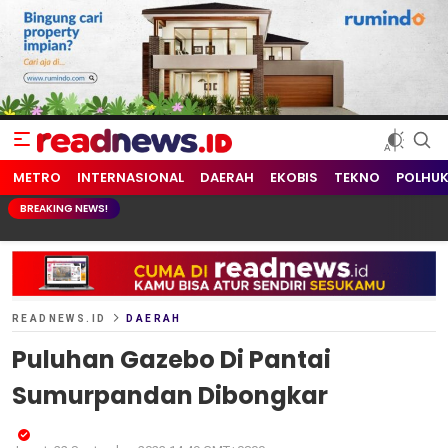
readnews.id
Berita Terkini, Update Terbaru Hari ini dari Indonesia dan Dunia
METRO
INTERNASIONAL
DAERAH
EKOBIS
TEKNO
POLHU
BREAKING NEWS!
READNEWS.ID
DAERAH
Puluhan Gazebo Di Pantai
Sumurpandan Dibongkar