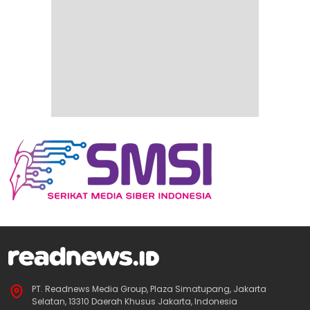
PT. Readnews Media Group, Plaza Simatupang, Jakarta
Selatan, 13310 Daerah Khusus Jakarta, Indonesia