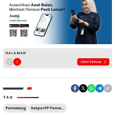
HALAMAN
1
2
Lihat Semua
TAG
Pemalang
Satpol PP Pemalang