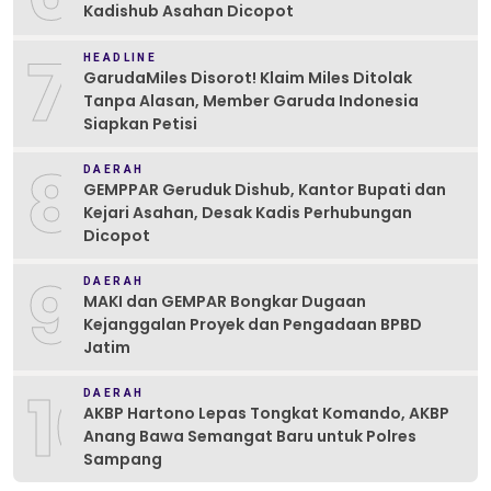
Kadishub Asahan Dicopot
7
HEADLINE
GarudaMiles Disorot! Klaim Miles Ditolak
Tanpa Alasan, Member Garuda Indonesia
Siapkan Petisi
8
DAERAH
GEMPPAR Geruduk Dishub, Kantor Bupati dan
Kejari Asahan, Desak Kadis Perhubungan
Dicopot
9
DAERAH
MAKI dan GEMPAR Bongkar Dugaan
Kejanggalan Proyek dan Pengadaan BPBD
Jatim
10
DAERAH
AKBP Hartono Lepas Tongkat Komando, AKBP
Anang Bawa Semangat Baru untuk Polres
Sampang