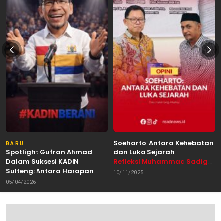
Soeharto: Antara Kehebatan
BARU
Spotlight Gufran Ahmad
dan Luka Sejarah
Dalam Suksesi KADIN
Refleksi Muhammad Sadig
Sulteng: Antara Harapan
Alhabsyie, Akademisi UIN
10/11/2025
dan Kebutuhan Perubahan
Datokarama Palu /
05/04/2026
Oleh: Anshar Munir
Pemerhati Gerakan
Mahasiswa