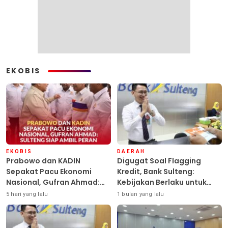
EKOBIS
EKOBIS
DAERAH
Prabowo dan KADIN
Digugat Soal Flagging
Sepakat Pacu Ekonomi
Kredit, Bank Sulteng:
Nasional, Gufran Ahmad:
Kebijakan Berlaku untuk
Sulteng Siap Ambil Peran
Seluruh Debitur ASN
5 hari yang lalu
1 bulan yang lalu