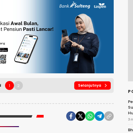
1
2
N
Selanjutnya
P
Pe
Su
Hu
3 
Bh