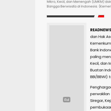
Mikro, Kecil, dan Menengah (UMKM) da
Bangga Berwisata di Indonesia. (Kem
READNEWS.
dan Hak As
Kemenkumha
Bank Indon
paling men
Kecil, dan
Buatan Ind
BBI/BBWI) 
Penghargaa
perwakilan
Siregar, K
pembukaan 