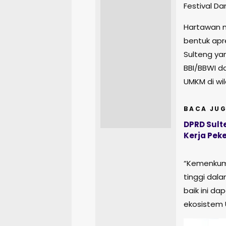
Festival Da
Hartawan m
bentuk apr
Sulteng ya
BBI/BBWI 
UMKM di wi
BACA JUG
DPRD Sult
Kerja Peke
“Kemenkumh
tinggi dal
baik ini d
ekosistem 