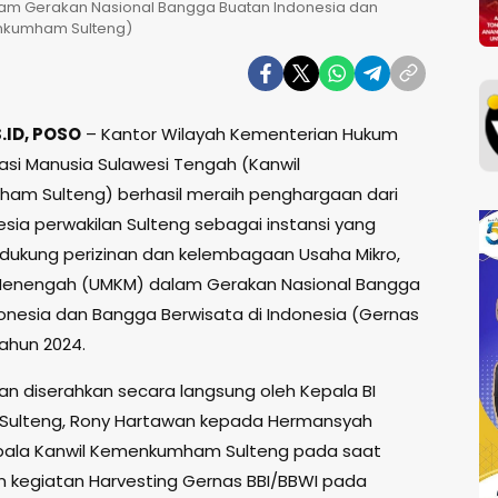
lam Gerakan Nasional Bangga Buatan Indonesia dan
enkumham Sulteng)
ID, POSO
– Kantor Wilayah Kementerian Hukum
asi Manusia Sulawesi Tengah (Kanwil
m Sulteng) berhasil meraih penghargaan dari
esia perwakilan Sulteng sebagai instansi yang
dukung perizinan dan kelembagaan Usaha Mikro,
 Menengah (UMKM) dalam Gerakan Nasional Bangga
onesia dan Bangga Berwisata di Indonesia (Gernas
tahun 2024.
n diserahkan secara langsung oleh Kepala BI
 Sulteng, Rony Hartawan kepada Hermansyah
epala Kanwil Kemenkumham Sulteng pada saat
kegiatan Harvesting Gernas BBI/BBWI pada