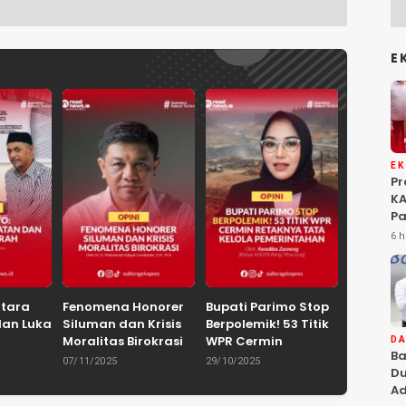
E
E
P
KA
Pa
Na
6 h
Ah
Si
ntara
Fenomena Honorer
Bupati Parimo Stop
dan Luka
Siluman dan Krisis
Berpolemik! 53 Titik
Moralitas Birokrasi
WPR Cermin
D
Ba
uhammad
Oleh: Dr. H.
Retaknya Tata
07/11/2025
29/10/2025
Du
yie,
Mohammad
Kelola
Ad
IN
Hidayat
Pemerintahan