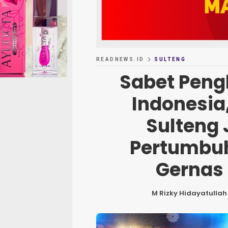
READNEWS.ID
SULTENG
Sabet Peng
Indonesi
Sulteng 
Pertumbu
Gernas
M Rizky Hidayatullah