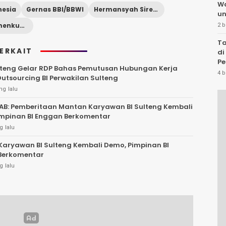
W
nesia
Gernas BBI/BBWI
Hermansyah Siregar
un
Kanwil Kemenkumham Sulteng
2 b
Ta
TERKAIT
di
Pe
teng Gelar RDP Bahas Pemutusan Hubungan Kerja
Te
4 b
Outsourcing BI Perwakilan Sulteng
ng lalu
B: Pemberitaan Mantan Karyawan BI Sulteng Kembali
mpinan BI Enggan Berkomentar
g lalu
aryawan BI Sulteng Kembali Demo, Pimpinan BI
Berkomentar
g lalu