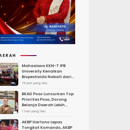
AERAH
Mahasiswa KKN-T IPB
University Kenalkan
Biopestisida Nabati dari
Daun Pepaya
19 jam yang lalu
BKAD Poso Luncurkan Top
Prioritas Poso, Dorong
Belanja Daerah Lebih
Efektif dan Tepat
1 hari yang lalu
Sasaran
AKBP Hartono Lepas
Tongkat Komando, AKBP