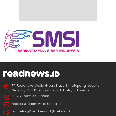
PT. Readnews Media Group, Plaza Simatupang, Jakarta
Selatan, 13310 Daerah Khusus Jakarta, Indonesia
Phone : 0822 4486 3366
redaksi@readnews.id (Redaksi)
marketing@readnews.id (Marketing)