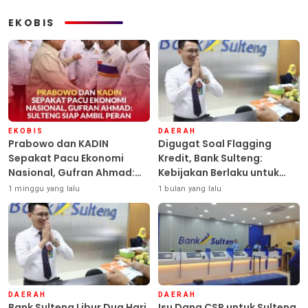
EKOBIS
EKOBIS
DAERAH
Prabowo dan KADIN
Digugat Soal Flagging
Sepakat Pacu Ekonomi
Kredit, Bank Sulteng:
Nasional, Gufran Ahmad:
Kebijakan Berlaku untuk
Sulteng Siap Ambil Peran
Seluruh Debitur ASN
1 minggu yang lalu
1 bulan yang lalu
DAERAH
DAERAH
Bank Sulteng Libur Dua Hari
Isu Dana CSR untuk Sulteng