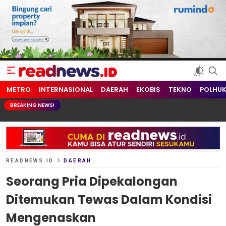
readnews.id
Berita Terkini, Update Terbaru Hari ini dari Indonesia dan Dunia
METRO
INTERNASIONAL
DAERAH
EKOBIS
TEKNO
POLHU
BREAKING NEWS!
READNEWS.ID
DAERAH
Seorang Pria Dipekalongan
Ditemukan Tewas Dalam Kondisi
Mengenaskan