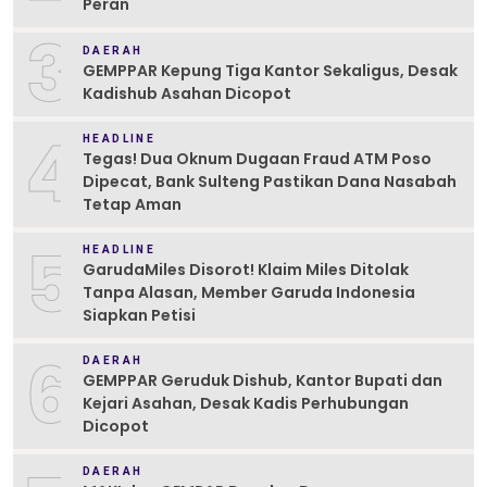
Peran
3
DAERAH
GEMPPAR Kepung Tiga Kantor Sekaligus, Desak
Kadishub Asahan Dicopot
4
HEADLINE
Tegas! Dua Oknum Dugaan Fraud ATM Poso
Dipecat, Bank Sulteng Pastikan Dana Nasabah
Tetap Aman
5
HEADLINE
GarudaMiles Disorot! Klaim Miles Ditolak
Tanpa Alasan, Member Garuda Indonesia
Siapkan Petisi
6
DAERAH
GEMPPAR Geruduk Dishub, Kantor Bupati dan
Kejari Asahan, Desak Kadis Perhubungan
Dicopot
DAERAH