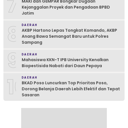
7
MAKI dan GEMPAR Bongkar Dugaan
Kejanggalan Proyek dan Pengadaan BPBD
Jatim
8
DAERAH
AKBP Hartono Lepas Tongkat Komando, AKBP
Anang Bawa Semangat Baru untuk Polres
Sampang
9
DAERAH
Mahasiswa KKN-T IPB University Kenalkan
Biopestisida Nabati dari Daun Pepaya
10
DAERAH
BKAD Poso Luncurkan Top Prioritas Poso,
Dorong Belanja Daerah Lebih Efektif dan Tepat
Sasaran