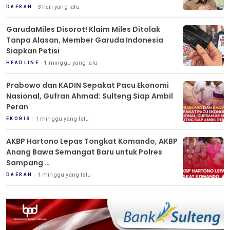
3 hari yang lalu
DAERAH
GarudaMiles Disorot! Klaim Miles Ditolak
Tanpa Alasan, Member Garuda Indonesia
Siapkan Petisi
1 minggu yang lalu
HEADLINE
Prabowo dan KADIN Sepakat Pacu Ekonomi
Nasional, Gufran Ahmad: Sulteng Siap Ambil
Peran
1 minggu yang lalu
EKOBIS
AKBP Hartono Lepas Tongkat Komando, AKBP
Anang Bawa Semangat Baru untuk Polres
Sampang
Tradisi Pedang Pora Iringi Sertijab Kapolres
1 minggu yang lalu
DAERAH
Sampang