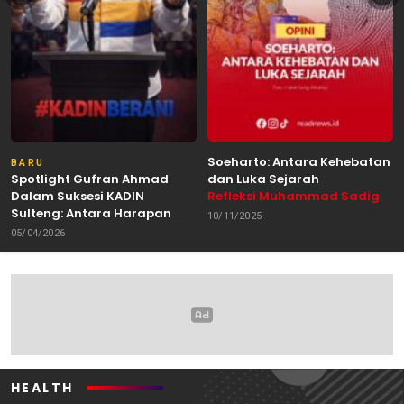
Soeharto: Antara Kehebatan
BARU
Spotlight Gufran Ahmad
dan Luka Sejarah
Dalam Suksesi KADIN
Refleksi Muhammad Sadig
Sulteng: Antara Harapan
Alhabsyie, Akademisi UIN
10/11/2025
dan Kebutuhan Perubahan
Datokarama Palu /
05/04/2026
Oleh: Anshar Munir
Pemerhati Gerakan
Mahasiswa
HEALTH