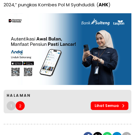
2024,” pungkas Kombes Pol M Syahduddi. (
AHK
)
HALAMAN
1
2
Lihat Semua