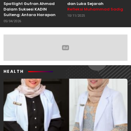
Spotlight Gufran Ahmad
dan Luka Sejarah
Dalam Suksesi KADIN
Refleksi Muhammad Sadig
Sulteng: Antara Harapan
Alhabsyie, Akademisi UIN
10/11/2025
dan Kebutuhan Perubahan
Datokarama Palu /
05/04/2026
Oleh: Anshar Munir
Pemerhati Gerakan
Mahasiswa
HEALTH