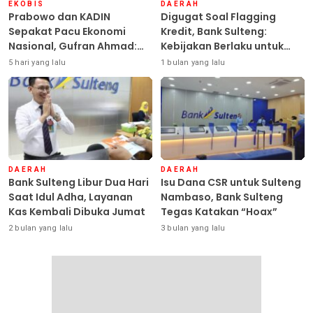
EKOBIS
DAERAH
Prabowo dan KADIN
Digugat Soal Flagging
Sepakat Pacu Ekonomi
Kredit, Bank Sulteng:
Nasional, Gufran Ahmad:
Kebijakan Berlaku untuk
Sulteng Siap Ambil Peran
Seluruh Debitur ASN
5 hari yang lalu
1 bulan yang lalu
DAERAH
DAERAH
Bank Sulteng Libur Dua Hari
Isu Dana CSR untuk Sulteng
Saat Idul Adha, Layanan
Nambaso, Bank Sulteng
Kas Kembali Dibuka Jumat
Tegas Katakan “Hoax”
2 bulan yang lalu
3 bulan yang lalu