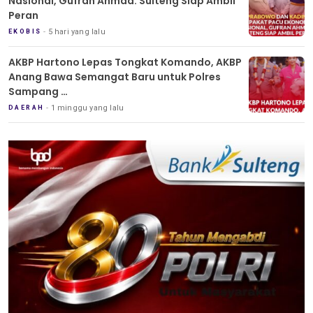
Nasional, Gufran Ahmad: Sulteng Siap Ambil
Peran
5 hari yang lalu
EKOBIS
AKBP Hartono Lepas Tongkat Komando, AKBP
Anang Bawa Semangat Baru untuk Polres
Sampang
Tradisi Pedang Pora Iringi Sertijab Kapolres
1 minggu yang lalu
DAERAH
Sampang