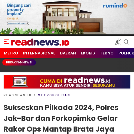
readnews.id
Berita Terkini, Update Terbaru Hari ini dari Indonesia dan Dunia
METRO
INTERNASIONAL
DAERAH
EKOBIS
TEKNO
POLHU
BREAKING NEWS!
READNEWS.ID
METROPOLITAN
Sukseskan Pilkada 2024, Polres
Jak-Bar dan Forkopimko Gelar
Rakor Ops Mantap Brata Jaya