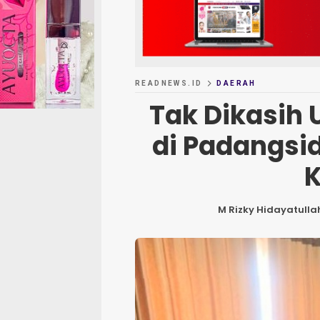
READNEWS.ID
DAERAH
Tak Dikasih
di Padangsi
M Rizky Hidayatulla