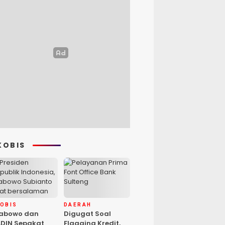
KOBIS
KOBIS
DAERAH
rabowo dan
Digugat Soal
DIN Sepakat
Flagging Kredit,