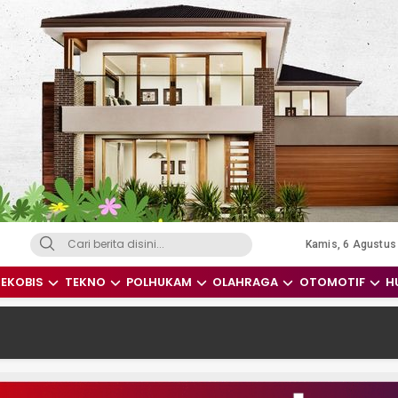
Kamis, 6 Agustus
dari Indonesia dan Dunia
EKOBIS
TEKNO
POLHUKAM
OLAHRAGA
OTOMOTIF
H