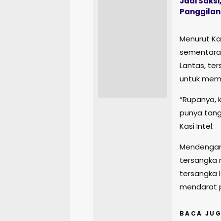
Jadi Saksi
Panggilan
Menurut Kas
sementara
Lantas, te
untuk memi
“Rupanya, k
punya tang
Kasi Intel.
Mendengar
tersangka 
tersangka
mendarat p
BACA JUG