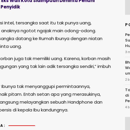
, Eks Wali Kota Sidimpuan Diminta Penuhi
 Penyidik
i Intel, tersangka saat itu tak punya uang,
P
 anaknya ngotot ngajak main odong-odong.
Pe
rsangka datang ke Rumah Ibunya dengan niatan
Su
Hu
nta uang.
3 
orban juga tak memiliki uang. Karena, korban masih
Bh
gungan yang tak lain adik tersangka sendiri,” imbuh
W
un
2 b
 Ibunya tak menyanggupi permintaannya,
Ta
naik pitam. Entah setan apa yang merasukinya,
di
Pe
 langsung melayangkan sebuah Handphone dan
Te
4 b
ersis di kepala Ibu kandungnya.
A: