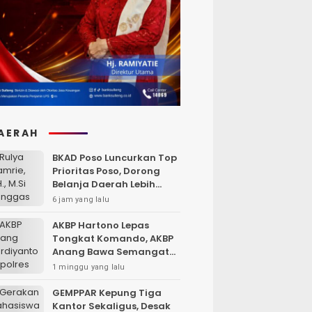
AERAH
BKAD Poso Luncurkan Top
Prioritas Poso, Dorong
Belanja Daerah Lebih
Efektif dan Tepat
6 jam yang lalu
Sasaran
AKBP Hartono Lepas
Tongkat Komando, AKBP
Anang Bawa Semangat
Baru untuk Polres
1 minggu yang lalu
Sampang
GEMPPAR Kepung Tiga
Kantor Sekaligus, Desak