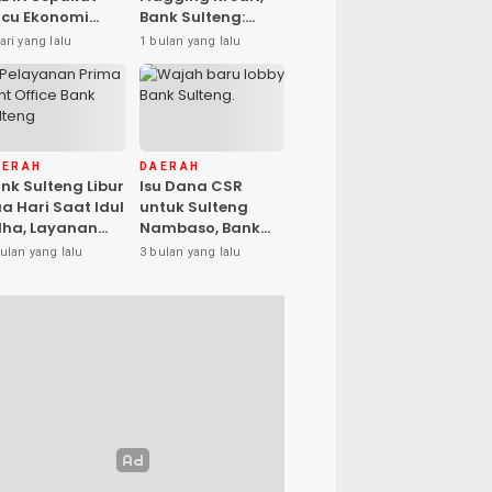
cu Ekonomi
Bank Sulteng:
sional, Gufran
Kebijakan Berlaku
ari yang lalu
1 bulan yang lalu
mad: Sulteng
untuk Seluruh
ap Ambil Peran
Debitur ASN
AERAH
DAERAH
nk Sulteng Libur
Isu Dana CSR
a Hari Saat Idul
untuk Sulteng
ha, Layanan
Nambaso, Bank
s Kembali
Sulteng Tegas
ulan yang lalu
3 bulan yang lalu
buka Jumat
Katakan “Hoax”