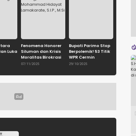
ntara
Fenomena Honorer
Bupati Parimo Stop
dan Luka
Siluman dan Krisis
Berpolemik! 53 Titik
Moralitas Birokrasi
WPR Cermin
uhammad
Oleh: Dr. H.
Retaknya Tata
07/11/2025
29/10/2025
yie,
Mohammad
Kelola
IN
Hidayat
Pemerintahan
Palu /
Lamakarate, S.I.P.,
Gerakan
M.Si