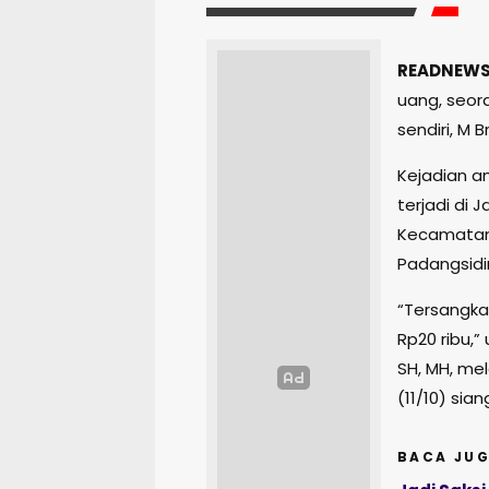
READNEWS
uang, seor
sendiri, M B
Kejadian an
terjadi di
Kecamatan
Padangsid
“Tersangka
Rp20 ribu,”
SH, MH, mel
(11/10) sian
BACA JUG