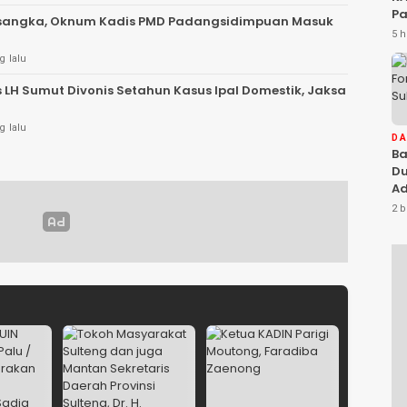
Pa
rsangka, Oknum Kadis PMD Padangsidimpuan Masuk
Na
5 h
Ah
g lalu
Si
s LH Sumut Divonis Setahun Kasus Ipal Domestik, Jaksa
g lalu
D
Ba
Du
Ad
Ka
2 b
Di