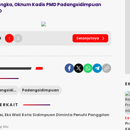
angka, Oknum Kadis PMD Padangsidimpuan
O
1
2
N
Selanjutnya
E
Kejari Padangsidimpuan
Padangsidimpuan
TERKAIT
si, Eks Wali Kota Sidimpuan Diminta Penuhi Panggilan
E
P
g lalu
KA