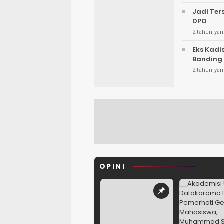
Jadi Te
DPO
2 tahun yan
Eks Kadi
Banding
2 tahun yan
OPINI