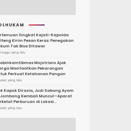
OLHUKAM
rtemuan Singkat Kajati-Kapolda
lteng Kirim Pesan Keras: Penegakan
kum Tak Bisa Ditawar
minggu yang lalu
abinkamtibmas Mojotrisno Ajak
arga Manfaatkan Pekarangan
tuk Perkuat Ketahanan Pangan
ulan yang lalu
k Kapok Dirazia, Judi Sabung Ayam
 Jombang Kembali Muncul—Aparat
rketat Perburuan di Lokasi
rsembunyi
ulan yang lalu