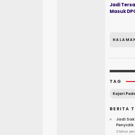
Jadi Ters
Masuk DP
HALAMA
TAG
BERITA 
Jadi Sak
Penyidik
2 tahun yan