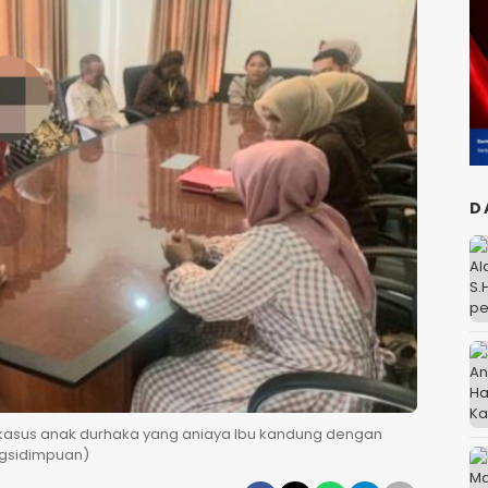
D
n kasus anak durhaka yang aniaya Ibu kandung dengan
angsidimpuan)