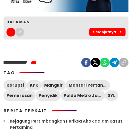
HALAMAN
1
2
Selanjutnya
TAG
Korupsi
KPK
Mangkir
Menteri Pertanian
Pemerasan
Penyidik
Polda Metro Jaya
SYL
BERITA TERKAIT
Kejagung Pertimbangkan Periksa Ahok dalam Kasus
Pertamina