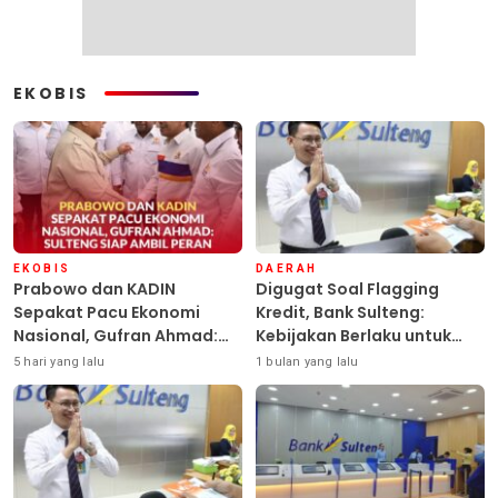
EKOBIS
EKOBIS
DAERAH
Prabowo dan KADIN
Digugat Soal Flagging
Sepakat Pacu Ekonomi
Kredit, Bank Sulteng:
Nasional, Gufran Ahmad:
Kebijakan Berlaku untuk
Sulteng Siap Ambil Peran
Seluruh Debitur ASN
5 hari yang lalu
1 bulan yang lalu