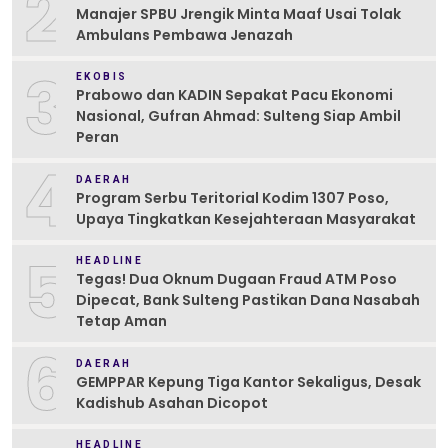
2
Manajer SPBU Jrengik Minta Maaf Usai Tolak
Ambulans Pembawa Jenazah
3
EKOBIS
Prabowo dan KADIN Sepakat Pacu Ekonomi
Nasional, Gufran Ahmad: Sulteng Siap Ambil
Peran
4
DAERAH
Program Serbu Teritorial Kodim 1307 Poso,
Upaya Tingkatkan Kesejahteraan Masyarakat
5
HEADLINE
Tegas! Dua Oknum Dugaan Fraud ATM Poso
Dipecat, Bank Sulteng Pastikan Dana Nasabah
Tetap Aman
6
DAERAH
GEMPPAR Kepung Tiga Kantor Sekaligus, Desak
Kadishub Asahan Dicopot
HEADLINE