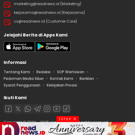
marketing@readnews.id (Marketing)
kerjasama@readnews.id (Kerjasama)
cs@readnews.id (Customer Care)
Jelajahi Berita di Apps Kami
Informasi
Tentang Kami
Redaksi
SOP Wartawan
Pedoman Media Siber
Kontak Kami
Beriklan
Syarat Penggunaan
Kebijakan Privasi
Ikuti Kami
TUTUP
Copyright © 2022 – 2025 readnews.id | All rights reserved.