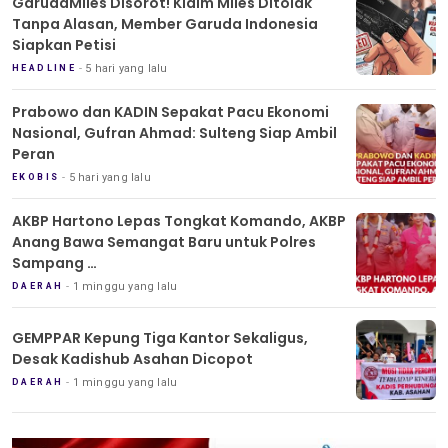
GarudaMiles Disorot! Klaim Miles Ditolak
Tanpa Alasan, Member Garuda Indonesia
Siapkan Petisi
5 hari yang lalu
HEADLINE
Prabowo dan KADIN Sepakat Pacu Ekonomi
Nasional, Gufran Ahmad: Sulteng Siap Ambil
Peran
5 hari yang lalu
EKOBIS
AKBP Hartono Lepas Tongkat Komando, AKBP
Anang Bawa Semangat Baru untuk Polres
Sampang
Tradisi Pedang Pora Iringi Sertijab Kapolres
1 minggu yang lalu
DAERAH
Sampang
GEMPPAR Kepung Tiga Kantor Sekaligus,
Desak Kadishub Asahan Dicopot
1 minggu yang lalu
DAERAH