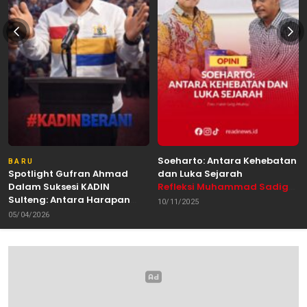
Soeharto: Antara Kehebatan
BARU
Spotlight Gufran Ahmad
dan Luka Sejarah
Dalam Suksesi KADIN
Refleksi Muhammad Sadig
Sulteng: Antara Harapan
Alhabsyie, Akademisi UIN
10/11/2025
dan Kebutuhan Perubahan
Datokarama Palu /
05/04/2026
Oleh: Anshar Munir
Pemerhati Gerakan
Mahasiswa