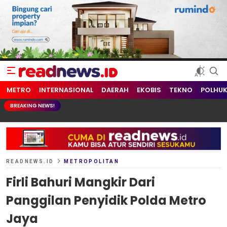
readnews.id
Berita Terkini, Update Terbaru Hari ini dari Indonesia dan Dunia
METRO
INTERNASIONAL
DAERAH
EKOBIS
TEKNO
POLHU
BREAKING NEWS!
READNEWS.ID
METROPOLITAN
Firli Bahuri Mangkir Dari
Panggilan Penyidik Polda Metro
Jaya