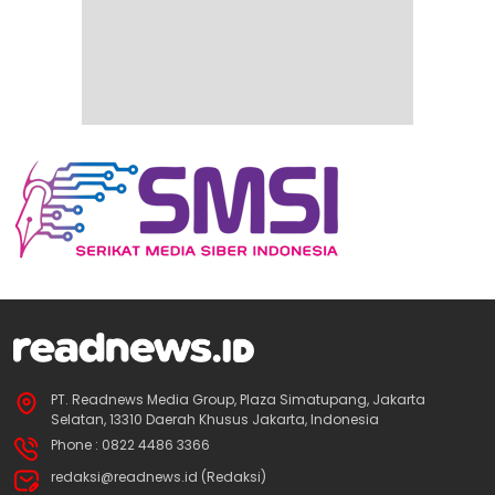
PT. Readnews Media Group, Plaza Simatupang, Jakarta
Selatan, 13310 Daerah Khusus Jakarta, Indonesia
Phone : 0822 4486 3366
redaksi@readnews.id (Redaksi)