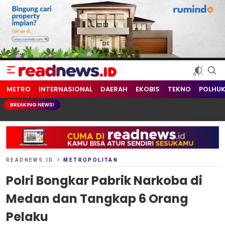
readnews.id
Berita Terkini, Update Terbaru Hari ini dari Indonesia dan Dunia
METRO
INTERNASIONAL
DAERAH
EKOBIS
TEKNO
POLHU
BREAKING NEWS!
READNEWS.ID
METROPOLITAN
Polri Bongkar Pabrik Narkoba di
Medan dan Tangkap 6 Orang
Pelaku