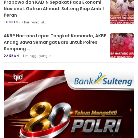
Prabowo dan KADIN Sepakat Pacu Ekonomi
Nasional, Gufran Ahmad: Sulteng Siap Ambil
Peran
7 hari yang lalu
EKOBIS
AKBP Hartono Lepas Tongkat Komando, AKBP
Anang Bawa Semangat Baru untuk Polres
Sampang
Tradisi Pedang Pora Iringi Sertijab Kapolres
1 minggu yang lalu
DAERAH
Sampang