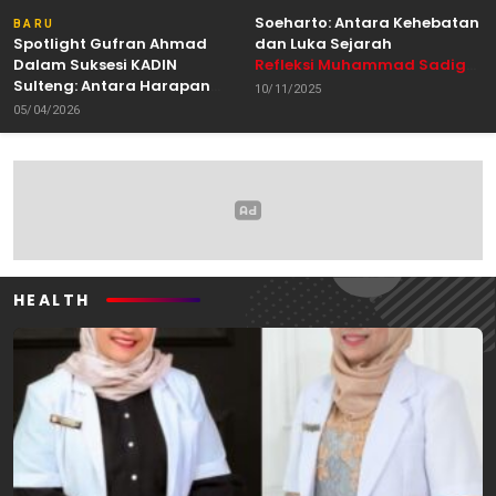
Soeharto: Antara Kehebatan
BARU
Spotlight Gufran Ahmad
dan Luka Sejarah
Dalam Suksesi KADIN
Refleksi Muhammad Sadig
Sulteng: Antara Harapan
Alhabsyie, Akademisi UIN
10/11/2025
dan Kebutuhan Perubahan
Datokarama Palu /
05/04/2026
Oleh: Anshar Munir
Pemerhati Gerakan
Mahasiswa
HEALTH