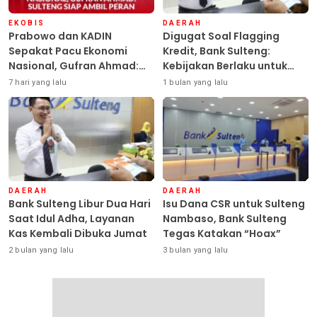
EKOBIS
DAERAH
Prabowo dan KADIN
Digugat Soal Flagging
Sepakat Pacu Ekonomi
Kredit, Bank Sulteng:
Nasional, Gufran Ahmad:
Kebijakan Berlaku untuk
Sulteng Siap Ambil Peran
Seluruh Debitur ASN
7 hari yang lalu
1 bulan yang lalu
DAERAH
DAERAH
Bank Sulteng Libur Dua Hari
Isu Dana CSR untuk Sulteng
Saat Idul Adha, Layanan
Nambaso, Bank Sulteng
Kas Kembali Dibuka Jumat
Tegas Katakan “Hoax”
2 bulan yang lalu
3 bulan yang lalu