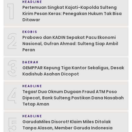
1
HEADLINE
Pertemuan Singkat Kajati-Kapolda Sulteng
Kirim Pesan Keras: Penegakan Hukum Tak Bisa
Ditawar
2
EKOBIS
Prabowo dan KADIN Sepakat Pacu Ekonomi
Nasional, Gufran Ahmad: Sulteng Siap Ambil
Peran
3
DAERAH
GEMPPAR Kepung Tiga Kantor Sekaligus, Desak
Kadishub Asahan Dicopot
4
HEADLINE
Tegas! Dua Oknum Dugaan Fraud ATM Poso
Dipecat, Bank Sulteng Pastikan Dana Nasabah
Tetap Aman
5
HEADLINE
GarudaMiles Disorot! Klaim Miles Ditolak
Tanpa Alasan, Member Garuda Indonesia