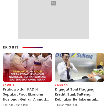
EKOBIS
EKOBIS
DAERAH
Prabowo dan KADIN
Digugat Soal Flagging
Sepakat Pacu Ekonomi
Kredit, Bank Sulteng:
Nasional, Gufran Ahmad:
Kebijakan Berlaku untuk
Sulteng Siap Ambil Peran
Seluruh Debitur ASN
1 minggu yang lalu
1 bulan yang lalu