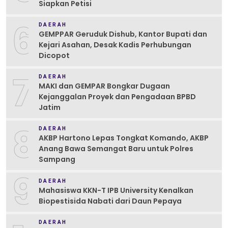
Siapkan Petisi
6
DAERAH
GEMPPAR Geruduk Dishub, Kantor Bupati dan
Kejari Asahan, Desak Kadis Perhubungan
Dicopot
7
DAERAH
MAKI dan GEMPAR Bongkar Dugaan
Kejanggalan Proyek dan Pengadaan BPBD
Jatim
8
DAERAH
AKBP Hartono Lepas Tongkat Komando, AKBP
Anang Bawa Semangat Baru untuk Polres
Sampang
9
DAERAH
Mahasiswa KKN-T IPB University Kenalkan
Biopestisida Nabati dari Daun Pepaya
DAERAH