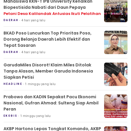
Mahasiswa KKN-T IPB University Kenalkan
Biopestisida Nabati dari Daun Pepaya
Petani Desa Kalilandak Antusias Ikuti Pelatihan
4 hari yang lalu
DAERAH
BKAD Poso Luncurkan Top Prioritas Poso,
Dorong Belanja Daerah Lebih Efektif dan
Tepat Sasaran
4 hari yang lalu
DAERAH
GarudaMiles Disorot! Klaim Miles Ditolak
Tanpa Alasan, Member Garuda Indonesia
Siapkan Petisi
1 minggu yang lalu
HEADLINE
Prabowo dan KADIN Sepakat Pacu Ekonomi
Nasional, Gufran Ahmad: Sulteng Siap Ambil
Peran
1 minggu yang lalu
EKOBIS
AKBP Hartono Lepas Tongkat Komando, AKBP