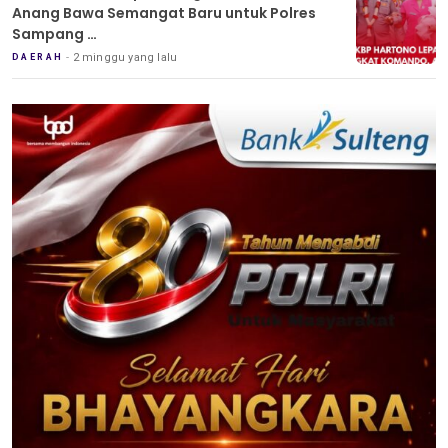
Anang Bawa Semangat Baru untuk Polres
Sampang
Tradisi Pedang Pora Iringi Sertijab Kapolres
2 minggu yang lalu
DAERAH
Sampang