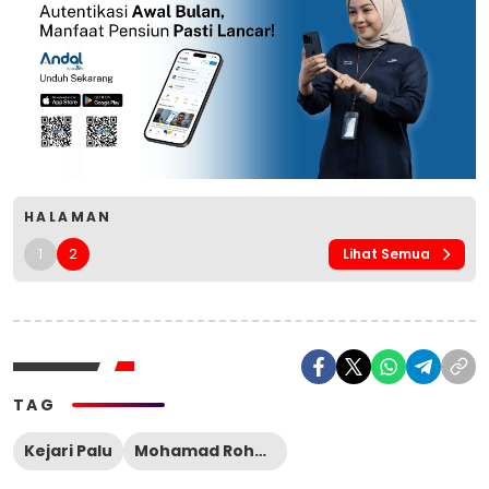
HALAMAN
1
2
Lihat Semua
TAG
Kejari Palu
Mohamad Rohmadi