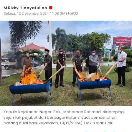
M Rizky Hidayatullah
Selasa, 10 Desember 2024 11:08 GMT+0800
Kepala Kejaksaan Negeri Palu, Mohamad Rohmadi didampingi
sejumlah pejabat dari berbagai instansi saat pemusnahan
barang bukti hasil kejahatan. (9/12/2024). Dok. Kejari Palu