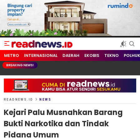
readnews.id
Berita Terkini, Update Terbaru Hari ini dari Indonesia dan Dunia
METRO
INTERNASIONAL
DAERAH
EKOBIS
TEKNO
POLHU
BREAKING NEWS!
READNEWS.ID
NEWS
Kejari Palu Musnahkan Barang
Bukti Narkotika dan Tindak
Pidana Umum