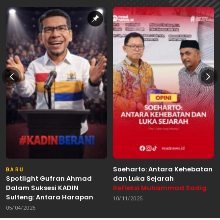
Soeharto: Antara Kehebatan
BARU
Spotlight Gufran Ahmad
dan Luka Sejarah
Dalam Suksesi KADIN
Refleksi Muhammad Sadig
Sulteng: Antara Harapan
Alhabsyie, Akademisi UIN
10/11/2025
dan Kebutuhan Perubahan
Datokarama Palu /
05/04/2026
Oleh: Anshar Munir
Pemerhati Gerakan